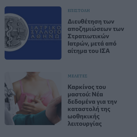
ΕΠΙΣΤΟΛΗ
Διευθέτηση των
αποζημιώσεων των
Στρατιωτικών
Ιατρών, μετά από
αίτημα του ΙΣΑ
ΜΕΛΕΤΕΣ
Καρκίνος του
μαστού: Νέα
δεδομένα για την
καταστολή της
ωοθηκικής
λειτουργίας