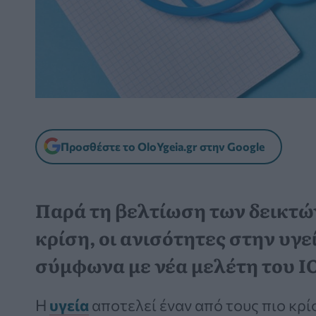
Προσθέστε το OloYgeia.gr στην Google
Παρά τη βελτίωση των δεικτώ
κρίση, οι ανισότητες στην υγ
σύμφωνα με νέα μελέτη του Ι
Η
υγεία
αποτελεί έναν από τους πιο κρί