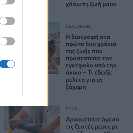
χάσω τη ζωή μου»
ΝΕΑ ΕΡΕΥΝΑ
Η διατροφή στα
πρώτα δυο χρόνια
της ζωής που
προστατεύει τον
εγκέφαλο από την
άνοια – Τι έδειξε
μελέτη για τη
ζάχαρη
HACK
Δροσιστείτε άμεσα
τις ζεστές μέρες με