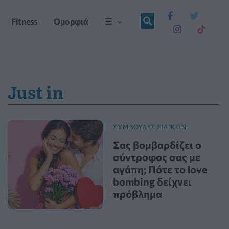
Fitness
Ομορφιά
☰
Just in
ΣΥΜΒΟΥΛΕΣ ΕΙΔΙΚΩΝ
Σας βομβαρδίζει ο
σύντροφος σας με
αγάπη; Πότε το love
bombing δείχνει
πρόβλημα