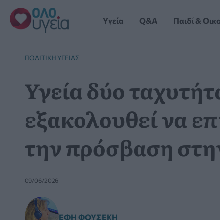
Μετάβαση
στο
Yγεία
Q&A
Παιδί & Οικ
περιεχόμενο
ΠΟΛΙΤΙΚΉ ΥΓΕΊΑΣ
Υγεία δύο ταχυτήτ
εξακολουθεί να επ
την πρόσβαση στη
09/06/2026
ΈΦΗ ΦΟΥΣΈΚΗ