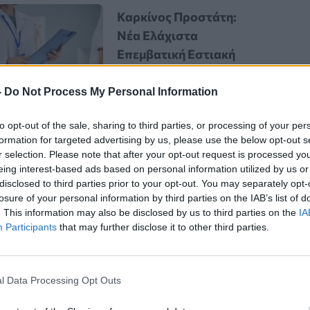
Καρκίνος Προστάτη:
Νέα Ελάχιστα
Επεμβατική Εστιακή
Θεραπεία με NanoKnife
-
Do Not Process My Personal Information
to opt-out of the sale, sharing to third parties, or processing of your per
formation for targeted advertising by us, please use the below opt-out s
r selection. Please note that after your opt-out request is processed y
eing interest-based ads based on personal information utilized by us or
disclosed to third parties prior to your opt-out. You may separately opt-
losure of your personal information by third parties on the IAB’s list of
2015-2025 με τίτλο « «
Οι πολλαπλές
. This information may also be disclosed by us to third parties on the
IA
Participants
that may further disclose it to other third parties.
 καταγράφει την πορεία των
αλληλένδετες διαστάσεις,
ρία δεν καθορίζεται μόνο από το
l Data Processing Opt Outs
όσβαση στην υγεία, την εκπαίδευση,