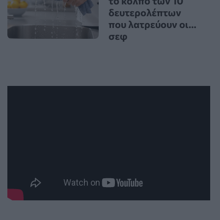
το κόλπο των 10
δευτερολέπτων
που λατρεύουν οι…
σεφ