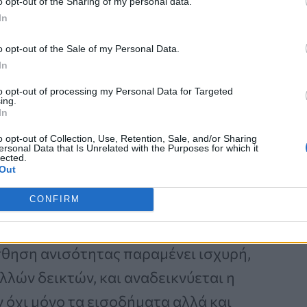
o opt-out of the Sharing of my personal data.
In
α.
o opt-out of the Sale of my Personal Data.
In
άδα παρουσιάζει σήμερα μικρότερες
ς κρίσης, χωρίς όμως να έχει ακόμη
to opt-out of processing my Personal Data for Targeted
ing.
In
ών μακροοικονομικών και
o opt-out of Collection, Use, Retention, Sale, and/or Sharing
ινής εμπειρίας των πολιτών.
ersonal Data that Is Unrelated with the Purposes for which it
lected.
Out
CONFIRM
ίσθηση ανισότητας παραμένει ισχυρή,
λλών δεικτών, και αναδεικνύεται η
ν όχι μόνο τα εισοδήματα αλλά και