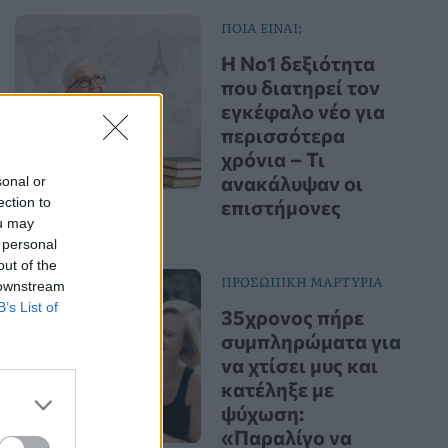
ΠΟΙΑ ΕΙΝΑΙ;
Η Νο1 δεξιότητα
που διατηρεί τον
εγκέφαλο νέο για
περισσότερα
χρόνια – Τι
ανακάλυψαν οι
sonal or
ection to
επιστήμονες
ou may
 personal
out of the
ΠΡΟΣΩΠΙΚΗ ΜΑΡΤΥΡΙΑ
 downstream
B’s List of
35χρονος πήρε
συμπληρώματα για
να χτίσει μυς και
κατέληξε με
ψύχωση:
«Παραλίγο να