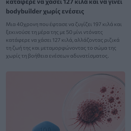
κατάφερε να χάσει 127 κιλά και να γίνει
bodybuilder χωρίς ενέσεις
Μια 40χρονη που έφτασε να ζυγίζει 197 κιλά και
ξεκινούσε τη μέρα της με 50 μίνι ντόνατς
κατάφερε να χάσει 127 κιλά, αλλάζοντας ριζικά
τη ζωή της και μεταμορφώνοντας το σώμα της
χωρίς τη βοήθεια ενέσεων αδυνατίσματος.