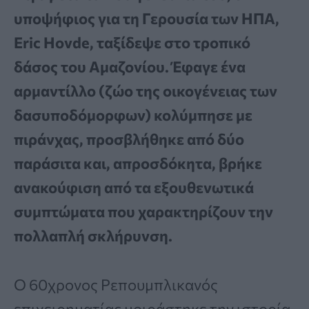
υποψήφιος για τη Γερουσία των ΗΠΑ,
Eric Hovde, ταξίδεψε στο τροπικό
δάσος του Αμαζονίου. Έφαγε ένα
αρμαντίλλο (ζώο της οικογένειας των
δασυποδόμορφων) κολύμπησε με
πιράνχας, προσβλήθηκε από δύο
παράσιτα και, απροσδόκητα, βρήκε
ανακούφιση από τα εξουθενωτικά
συμπτώματα που χαρακτηρίζουν την
πολλαπλή σκλήρυνση.
Ο 60χρονος Ρεπουμπλικανός
επιχειρηματίας μοιράστηκε την ιστορία