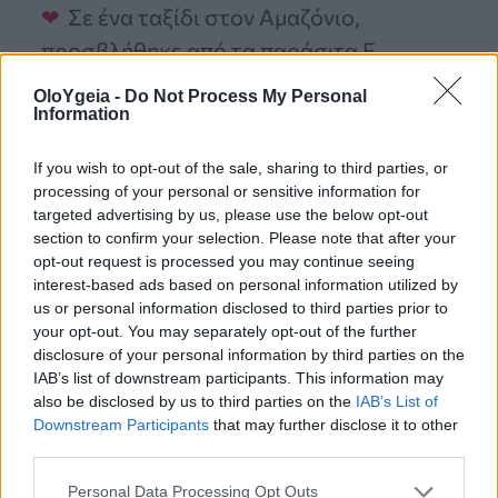
Σε ένα ταξίδι στον Αμαζόνιο,
προσβλήθηκε από τα παράσιτα E.
histolytica και giardia.
OloYgeia -
Do Not Process My Personal
Information
Μετά τη μόλυνση, τα
If you wish to opt-out of the sale, sharing to third parties, or
συμπτώματα της πολλαπλής
processing of your personal or sensitive information for
σκλήρυνσης του Hovde
targeted advertising by us, please use the below opt-out
βελτιώθηκαν δραματικά.
section to confirm your selection. Please note that after your
opt-out request is processed you may continue seeing
interest-based ads based on personal information utilized by
Η έρευνα υποδηλώνει ότι
us or personal information disclosed to third parties prior to
ορισμένα παράσιτα μπορούν να
your opt-out. You may separately opt-out of the further
disclosure of your personal information by third parties on the
ρυθμίσουν το ανοσοποιητικό
IAB’s list of downstream participants. This information may
σύστημα και να ανακουφίσουν τα
also be disclosed by us to third parties on the
IAB’s List of
συμπτώματα της πολλαπλής
Downstream Participants
that may further disclose it to other
third parties.
σκλήρυνσης.
Personal Data Processing Opt Outs