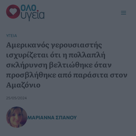
Μετάβαση
στο
Main
περιεχόμενο
Men
YΓΕΊΑ
Αμερικανός γερουσιαστής
ισχυρίζεται ότι η πολλαπλή
σκλήρυνση βελτιώθηκε όταν
προσβλήθηκε από παράσιτα στον
Αμαζόνιο
25/05/2024
ΜΑΡΙΆΝΝΑ ΣΠΑΝΟΎ