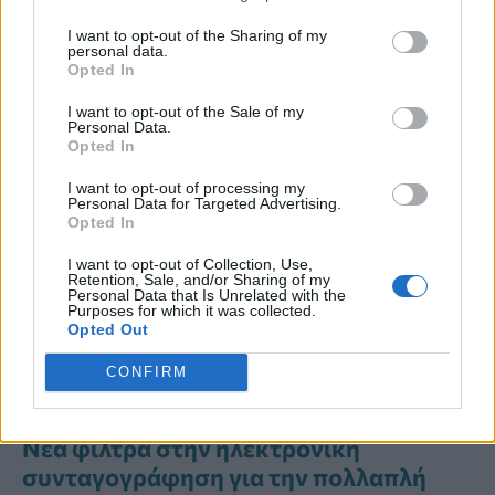
I want to opt-out of the Sharing of my
personal data.
Opted In
I want to opt-out of the Sale of my
Personal Data.
Διαβάστε Περισσότερα
Opted In
I want to opt-out of processing my
40χρονος Αυστριακός με σκλήρυνση
Personal Data for Targeted Advertising.
Opted In
κατά πλάκας προσφεύγει στο
Ευρωπαϊκό Δικαστήριο για την
I want to opt-out of Collection, Use,
Retention, Sale, and/or Sharing of my
κλιματική κρίση
Personal Data that Is Unrelated with the
Purposes for which it was collected.
Opted Out
Πολλαπλή σκλήρυνση: Τα συμπτώματα
που δεν πρέπει να αγνοήσετε και η
CONFIRM
σημασία της έγκαιρης διάγνωσης
Νέα φίλτρα στην ηλεκτρονική
συνταγογράφηση για την πολλαπλή