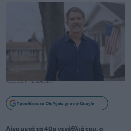
Φωτογραφία: Eric Hovde/Facebook
Προσθέστε το OloYgeia.gr στην Google
Λίγο μετά τα 40α γενέθλιά του, ο