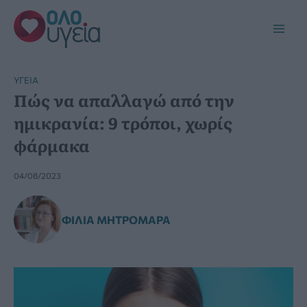
Μετάβαση
στο
Main
περιεχόμενο
Men
YΓΕΊΑ
Πώς να απαλλαγώ από την
ημικρανία: 9 τρόποι, χωρίς
φάρμακα
04/08/2023
ΦΊΛΙΑ ΜΗΤΡΟΜΆΡΑ