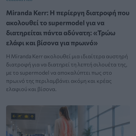
Miranda Kerr: Η περίεργη διατροφή που
ακολουθεί το supermodel για να
διατηρείται πάντα αδύνατη: «Τρώω
ελάφι και βίσονα για πρωινό»
Η Miranda Kerr ακολουθεί μια ιδιαίτερα αυστηρή
διατροφή για να διατηρεί τη λεπτή σιλουέτα της,
με το supermodel να αποκαλύπτει πως στο
πρωινό της περιλαμβάνει ακόμη και κρέας
ελαφιού και βίσονα.