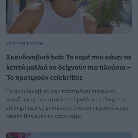
SUMMER TRENDS
Σκανδιναβικό bob: Το καρέ που κάνει τα
λεπτά μαλλιά να δείχνουν πιο πλούσια –
Το προτιμούν celebrities
Το σκανδιναβικό bob επιστρέφει δυναμικά,
χαρίζοντας όγκο στα λεπτά μαλλιά με ελάχιστο
styling. Γιατί το επιλέγουν όλο και περισσότερες
celebrities αυτό το καλοκαίρι;