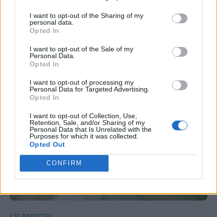
Η δυσκολία στο παρκάρισμα μπορεί να είνα ένα
από τα πρώιμα συμπτώματα της άνοιας και να
I want to opt-out of the Sharing of my
personal data.
εμφανιστεί πριν από την απώλεια μνήμης.
Opted In
Ειδικούς προειδοποιεί τι να προσέξετε.
I want to opt-out of the Sale of my
Personal Data.
Opted In
I want to opt-out of processing my
Personal Data for Targeted Advertising.
Opted In
I want to opt-out of Collection, Use,
Retention, Sale, and/or Sharing of my
Personal Data that Is Unrelated with the
Purposes for which it was collected.
Opted Out
CONFIRM
CELEBRITIES