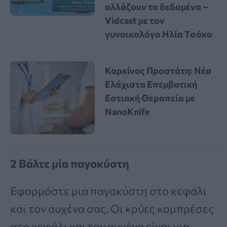
αλλάζουν τα δεδομένα –
Vidcast με τον
γυναικολόγο Ηλία Τσάκο
Καρκίνος Προστάτη: Νέα
Ελάχιστα Επεμβατική
Εστιακή Θεραπεία με
NanoKnife
2 Βάλτε μία παγοκύστη
Εφαρμόστε μια παγοκύστη στο κεφάλι
και τον αυχένα σας. Οι κρύες κομπρέσες
στο κεφάλι και τον αυχένα είναι μια