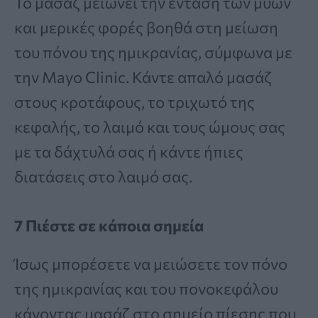
Το μασάζ μειώνει την ένταση των μυών
και μερικές φορές βοηθά στη μείωση
του πόνου της ημικρανίας, σύμφωνα με
την Mayo Clinic. Κάντε απαλό μασάζ
στους κροτάφους, το τριχωτό της
κεφαλής, το λαιμό και τους ώμους σας
με τα δάχτυλά σας ή κάντε ήπιες
διατάσεις στο λαιμό σας.
7 Πιέστε σε κάποια σημεία
Ίσως μπορέσετε να μειώσετε τον πόνο
της ημικρανίας και του πονοκεφάλου
κάνοντας μασάζ στο σημείο πίεσης που