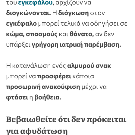
του
εγκεφάλου
, αρχίζουν να
διογκώνονται.
Η
διόγκωση
στον
εγκέφαλο
μπορεί τελικά να οδηγήσει σε
κώμα, σπασμούς
και
θάνατο,
αν δεν
υπάρξει
γρήγορη ιατρική παρέμβαση.
Η κατανάλωση ενός
αλμυρού
σνακ
μπορεί να
προσφέρει
κάποια
προσωρινή ανακούφιση
μέχρι να
φτάσει
η
βοήθεια.
Βεβαιωθείτε ότι δεν πρόκειται
για αφυδάτωση