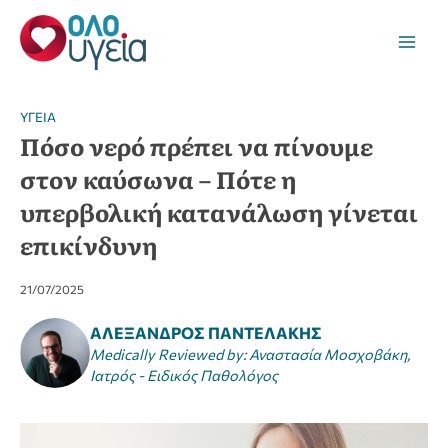
Μετάβαση
στο
Main
περιεχόμενο
Men
YΓΕΊΑ
Πόσο νερό πρέπει να πίνουμε
στον καύσωνα – Πότε η
υπερβολική κατανάλωση γίνεται
επικίνδυνη
21/07/2025
ΑΛΈΞΑΝΔΡΟΣ ΠΑΝΤΕΛΆΚΗΣ
Medically Reviewed by
:
Αναστασία Μοσχοβάκη,
Ιατρός - Ειδικός Παθολόγος