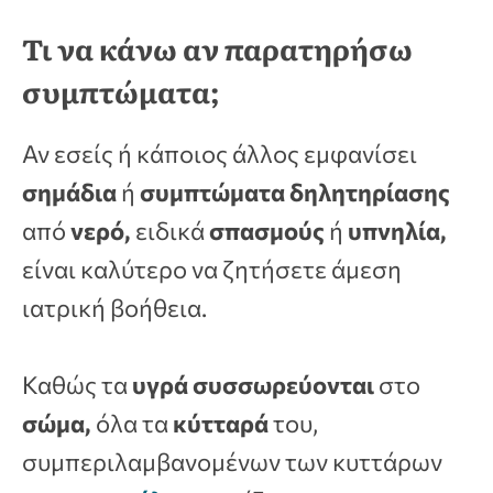
Τι να κάνω αν παρατηρήσω
συμπτώματα;
Αν εσείς ή κάποιος άλλος εμφανίσει
σημάδια
ή
συμπτώματα δηλητηρίασης
από
νερό,
ειδικά
σπασμούς
ή
υπνηλία,
είναι καλύτερο να ζητήσετε άμεση
ιατρική βοήθεια.
Καθώς τα
υγρά συσσωρεύονται
στο
σώμα,
όλα τα
κύτταρά
του,
συμπεριλαμβανομένων των κυττάρων