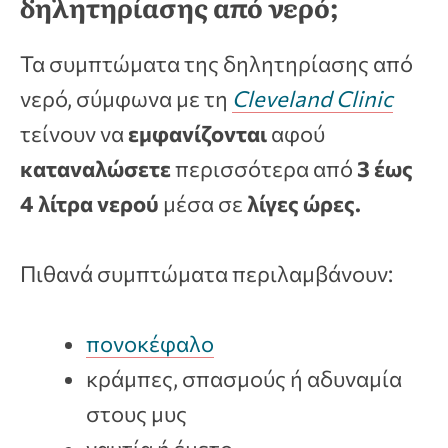
δηλητηρίασης από νερό;
Τα συμπτώματα της δηλητηρίασης από
νερό, σύμφωνα με τη
Cleveland Clinic
τείνουν να
εμφανίζονται
αφού
καταναλώσετε
περισσότερα από
3 έως
4 λίτρα νερού
μέσα σε
λίγες ώρες.
Πιθανά συμπτώματα περιλαμβάνουν:
πονοκέφαλο
κράμπες, σπασμούς ή αδυναμία
στους μυς