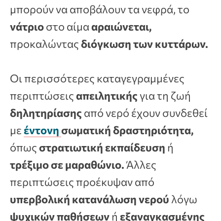
μπορούν να αποβάλουν τα νεφρά, το
νάτριο
στο αίμα
αραιώνεται,
προκαλώντας
διόγκωση
των
κυττάρων.
Οι περισσότερες καταγεγραμμένες
περιπτώσεις
απειλητικής
για τη ζωή
δηλητηρίασης
από νερό έχουν συνδεθεί
με
έντονη
σωματική δραστηριότητα,
όπως
στρατιωτική εκπαίδευση
ή
τρέξιμο
σε μαραθώνιο.
Άλλες
περιπτώσεις προέκυψαν από
υπερβολική κατανάλωση νερού
λόγω
ψυχικών παθήσεων
ή
εξαναγκασμένης