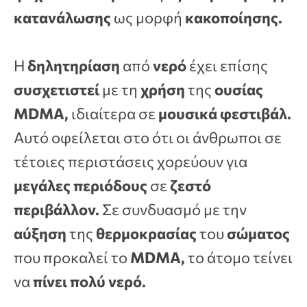
κατανάλωσης
ως μορφή
κακοποίησης.
Η
δηλητηρίαση
από
νερό
έχει επίσης
συσχετιστεί
με τη
χρήση
της
ουσίας
MDMA,
ιδιαίτερα σε
μουσικά φεστιβάλ.
Αυτό οφείλεται στο ότι οι άνθρωποι σε
τέτοιες περιστάσεις χορεύουν για
μεγάλες περιόδους
σε
ζεστό
περιβάλλον.
Σε συνδυασμό με την
αύξηση
της
θερμοκρασίας
του
σώματος
που προκαλεί το
MDMA,
το άτομο τείνει
να
πίνει πολύ νερό.