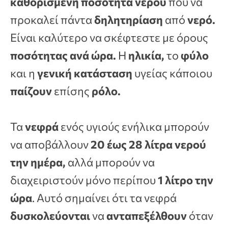
καθορισμένη ποσότητα νερού
που να
προκαλεί πάντα
δηλητηρίαση
από
νερό.
Είναι καλύτερο να σκέφτεστε με όρους
ποσότητας ανά ώρα.
Η
ηλικία,
το
φύλο
και η
γενική κατάσταση
υγείας κάποιου
παίζουν
επίσης
ρόλο.
Τα
νεφρά
ενός υγιούς ενήλικα μπορούν
να αποβάλλουν
20 έως 28 λίτρα νερού
την ημέρα,
αλλά μπορούν να
διαχειριστούν μόνο περίπου
1 λίτρο την
ώρα
. Αυτό σημαίνει ότι τα νεφρά
δυσκολεύονται
να
ανταπεξέλθουν
όταν