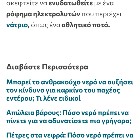
σκεφτείτε να
ενυδατωθείτε
με ένα
ρόφημα ηλεκτρολυτών
που περιέχει
νάτριο
,
όπως ένα
αθλητικό ποτό.
Διαβάστε Περισσότερα
Μπορεί το ανθρακούχο νερό να αυξήσει
τον κίνδυνο για καρκίνο του παχέος
εντέρου; Τι λένε ειδικοί
Απώλεια βάρους: Πόσο νερό πρέπει να
πίνετε για να αδυνατίσετε πιο γρήγορα;
Πέτρες στα νεφρά: Πόσο νερό πρέπει να