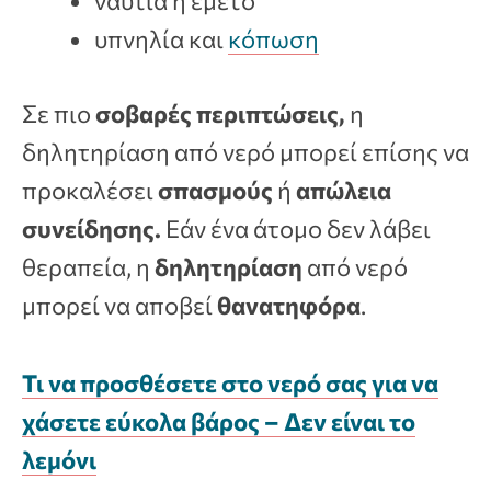
ναυτία ή έμετο
υπνηλία και
κόπωση
Σε πιο
σοβαρές περιπτώσεις,
η
δηλητηρίαση από νερό μπορεί επίσης να
προκαλέσει
σπασμούς
ή
απώλεια
συνείδησης.
Εάν ένα άτομο δεν λάβει
θεραπεία, η
δηλητηρίαση
από νερό
μπορεί να αποβεί
θανατηφόρα
.
Τι να προσθέσετε στο νερό σας για να
χάσετε εύκολα βάρος – Δεν είναι το
λεμόνι