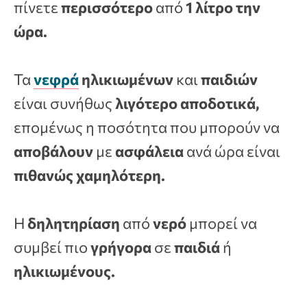
πίνετε
περισσότερο
από
1 λίτρο την
ώρα.
Τα
νεφρά
ηλικιωμένων
και
παιδιών
είναι συνήθως
λιγότερο αποδοτικά,
επομένως η ποσότητα που μπορούν να
αποβάλουν
με
ασφάλεια
ανά ώρα είναι
πιθανώς χαμηλότερη.
Η
δηλητηρίαση
από
νερό
μπορεί να
συμβεί πιο
γρήγορα
σε
παιδιά
ή
ηλικιωμένους.