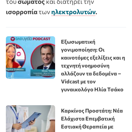
του
σώματος
και διατηρεί την
ισορροπία
των
ηλεκτρολυτών
.
Εξωσωματική
γονιμοποίηση: Οι
καινοτόμες εξελίξεις και η
τεχνητή νοημοσύνη
αλλάζουν τα δεδομένα –
Vidcast με τον
γυναικολόγο Ηλία Τσάκο
Καρκίνος Προστάτη: Νέα
Ελάχιστα Επεμβατική
Εστιακή Θεραπεία με