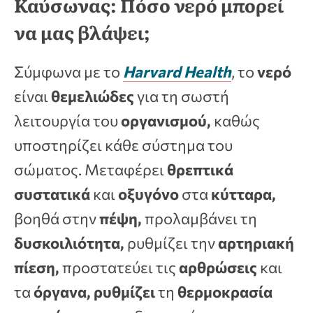
Καύσωνας: Πόσο νερό μπορεί
να μας βλάψει;
Σύμφωνα με το
Harvard Health
, το
νερό
είναι
θεμελιώδες
για τη σωστή
λειτουργία του
οργανισμού,
καθώς
υποστηρίζει κάθε σύστημα του
σώματος. Μεταφέρει
θρεπτικά
συστατικά
και
οξυγόνο
στα
κύτταρα,
βοηθά στην
πέψη,
προλαμβάνει τη
δυσκοιλιότητα,
ρυθμίζει την
αρτηριακή
πίεση,
προστατεύει τις
αρθρώσεις
και
τα
όργανα, ρυθμίζει
τη
θερμοκρασία