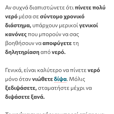
Αν συχνά διαπιστώνετε ότι
πίνετε πολύ
νερό
μέσα σε
σύντομο χρονικό
διάστημα,
υπάρχουν μερικοί
γενικοί
κανόνες
που μπορούν να σας
βοηθήσουν να
αποφύγετε
τη
δηλητηρίαση
από
νερό.
Γενικά, είναι καλύτερο να πίνετε
νερό
μόνο όταν
νιώθετε
δίψα
. Μόλις
ξεδιψάσετε,
σταματήστε μέχρι να
διψάσετε ξανά.