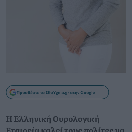
Προσθέστε το OloYgeia.gr στην Google
Η Ελληνική Ουρολογική
Εταιρεία καλεί τους πολίτες να