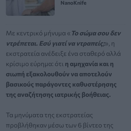
NanoKnife
Με κεντρικό μήνυμα «
Το σώμα σου δεν
ντρέπεται. Εσύ γιατί να ντραπείς;
», η
εκστρατεία ανέδειξε ένα σταθερό αλλά
κρίσιμο εύρημα: ότι
η αμηχανία και η
σιωπή εξακολουθούν να αποτελούν
βασικούς παράγοντες καθυστέρησης
της αναζήτησης ιατρικής βοήθειας.
Τα μηνύματα της εκστρατείας
προβλήθηκαν μέσω των 6 βίντεο της