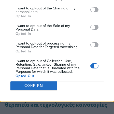
αυξάνονται ουσιαστικά οι πιθανότητες
I want to opt-out of the Sharing of my
έγκαιρης διάγνωσης και
personal data.
Opted In
αποτελεσματικής αντιμετώπισης».
I want to opt-out of the Sale of my
Personal Data.
Opted In
I want to opt-out of processing my
Personal Data for Targeted Advertising.
Opted In
Διαβάστε Περισσότερα
I want to opt-out of Collection, Use,
Retention, Sale, and/or Sharing of my
Ουρολογική υγεία χωρίς ταμπού: Το
Personal Data that Is Unrelated with the
Purposes for which it was collected.
μήνυμα της Ουρολογικής Εταιρείας
Opted Out
προς άνδρες και γυναίκες
CONFIRM
Λιθίαση του ουροποιητικού
συστήματος: Σύγχρονες εξελίξεις στη
θεραπεία και τεχνολογικές καινοτομίες