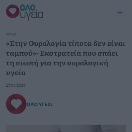
Μετάβαση
στο
Main
περιεχόμενο
Men
YΓΕΊΑ
«Στην Ουρολογία τίποτα δεν είναι
ταμπού»- Εκστρατεία που σπάει
τη σιωπή για την ουρολογική
υγεία
27/04/2026
ΌΛΟ ΥΓΕΊΑ