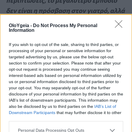
περιπτώσεις, το μεγαλύτερο εμπόδιο
δεν είναι η πρόσβαση στον γιατρό, αλλά
η απόφαση να γίνει το πρώτο βήμα.
OloYgeia -
Do Not Process My Personal
Information
Το Γραφείο Ασθενών της ΕΟΕ έχει ως
If you wish to opt-out of the sale, sharing to third parties, or
στόχο να ενισχύσει αυτή τη μετάβαση,
processing of your personal or sensitive information for
targeted advertising by us, please use the below opt-out
από τη σιωπή στην αναζήτηση
section to confirm your selection. Please note that after your
opt-out request is processed you may continue seeing
βοήθειας, μέσα από την ενημέρωση, την
interest-based ads based on personal information utilized by
υποστήριξη και τη διασύνδεση των
us or personal information disclosed to third parties prior to
your opt-out. You may separately opt-out of the further
πολιτών με αξιόπιστες πηγές
disclosure of your personal information by third parties on the
IAB’s list of downstream participants. This information may
πληροφόρησης.
also be disclosed by us to third parties on the
IAB’s List of
Όταν ο ασθενής νιώθει ότι μπορεί να
Downstream Participants
that may further disclose it to other
third parties.
εκφραστεί χωρίς αμηχανία ή φόβο, τότε
Personal Data Processing Opt Outs