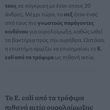
τους
σε σύγκριση με έναν στους 20
άνδρες. Μέχρι τώρα, το
σεξ
ήταν ένας
από τους πιο
γνωστούς παράγοντες
κινδύνου
για ουρολοίμωξη, καθώς ωθεί
τα βακτήρια προς την ουρήθρα. Ωστόσο,
η επιστήμη αρχίζει να επισημαίνει το
E.
coli από τα τρόφιμα
ως πιθανή αιτία.
Το E. coli από τα τρόφιμα
πιθανή αιτία ουρολοίμωξης