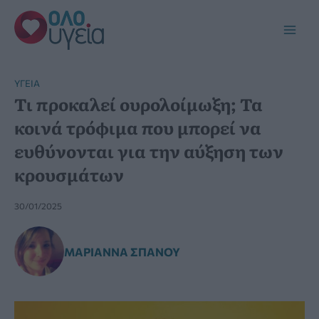
Μετάβαση
στο
Main
περιεχόμενο
Men
YΓΕΊΑ
Τι προκαλεί ουρολοίμωξη; Τα
κοινά τρόφιμα που μπορεί να
ευθύνονται για την αύξηση των
κρουσμάτων
30/01/2025
ΜΑΡΙΆΝΝΑ ΣΠΑΝΟΎ