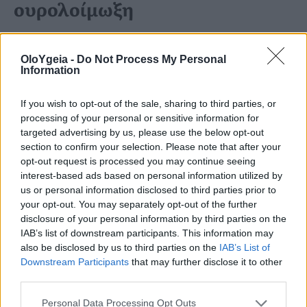
ουρολοίμωξη
Το E coli βρίσκεται
στα έντερα των
OloYgeia -
Do Not Process My Personal
ζώων και των ανθρώπων
. Όταν
τα ζώα
Information
σφάζονται
, αυτά τα βακτήρια μπορούν
If you wish to opt-out of the sale, sharing to third parties, or
να
μολύνουν τα προϊόντα κρέατος
. Ενώ
processing of your personal or sensitive information for
targeted advertising by us, please use the below opt-out
το κανονικό μαγείρεμα συνήθως
section to confirm your selection. Please note that after your
opt-out request is processed you may continue seeing
σκοτώνει το E coli, τα βακτήρια από το
interest-based ads based on personal information utilized by
όχι καλά μαγειρεμένο κρέας μπορούν να
us or personal information disclosed to third parties prior to
your opt-out. You may separately opt-out of the further
εξαπλωθούν στο έντερο και το
disclosure of your personal information by third parties on the
IAB’s list of downstream participants. This information may
ουροποιητικό σύστημα, οδηγώντας σε
also be disclosed by us to third parties on the
IAB’s List of
λοιμώξεις.
Downstream Participants
that may further disclose it to other
third parties.
Personal Data Processing Opt Outs