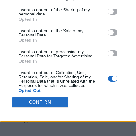
Οι ειδικοί έχουν επίσης προειδοποιήσει
I want to opt-out of the Sharing of my
ότι
βακτήρια όπως το E coli
γίνονται
personal data.
Opted In
ανθεκτικά στα κοινά αντιβιοτικά
, κάτι
I want to opt-out of the Sale of my
που θα μπορούσε να οφείλεται στο ότι
Personal Data.
Opted In
τα ζώα φάρμας λαμβάνουν αντιβιοτικά
I want to opt-out of processing my
για την προστασία τους από
Personal Data for Targeted Advertising.
Opted In
ασθένειες. Τα ζώα λαμβάνουν συχνά
I want to opt-out of Collection, Use,
αυτά τα αντιβιοτικά ακόμη και όταν είναι
Retention, Sale, and/or Sharing of my
Personal Data that Is Unrelated with the
Purposes for which it was collected.
υγιή, γεγονός που απογυμνώνει το σώμα
Opted Out
από ασθενέστερα βακτήρια και
CONFIRM
προκαλεί την ανάπτυξη πιο ανθεκτικών
στελεχών.