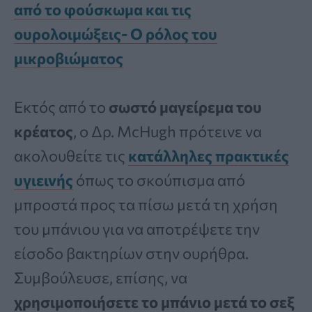
από το φούσκωμα και τις
ουρολοιμώξεις- Ο ρόλος του
μικροβιώματος
Εκτός από το
σωστό μαγείρεμα του
κρέατος
, ο Δρ. McHugh πρότεινε να
ακολουθείτε τις
κατάλληλες πρακτικές
υγιεινής
όπως το σκούπισμα από
μπροστά προς τα πίσω μετά τη χρήση
του μπάνιου για να αποτρέψετε την
είσοδο βακτηρίων στην ουρήθρα.
Συμβούλευσε, επίσης, να
χρησιμοποιήσετε το μπάνιο μετά το σεξ