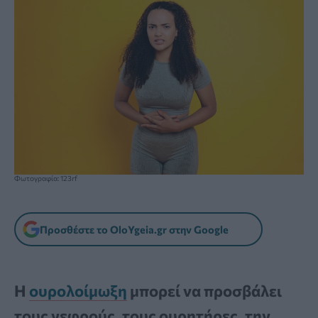
Φωτογραφία: 123rf
Προσθέστε το OloYgeia.gr στην Google
Η
ουρολοίμωξη
μπορεί να προσβάλει
τους νεφρούς, τους ουρητήρες, την