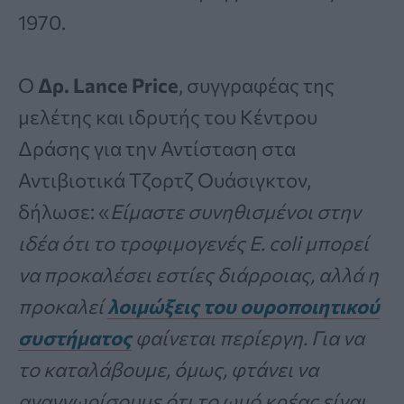
1970.
Ο
Δρ. Lance Price
, συγγραφέας της
μελέτης και ιδρυτής του Κέντρου
Δράσης για την Αντίσταση στα
Αντιβιοτικά Τζορτζ Ουάσιγκτον,
δήλωσε: «
Είμαστε συνηθισμένοι στην
ιδέα ότι το τροφιμογενές E. coli μπορεί
να προκαλέσει εστίες διάρροιας, αλλά η
προκαλεί
λοιμώξεις του ουροποιητικού
συστήματος
φαίνεται περίεργη. Για να
το καταλάβουμε, όμως, φτάνει να
αναγνωρίσουμε ότι το ωμό κρέας είναι