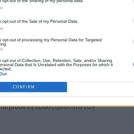
o opt-out of the Sharing of my personal data.
διαβάζεται το DNA — το σχέδιο που
In
 οι πρωτεΐνες και τα μόρια που
o opt-out of the Sale of my Personal Data.
 δεν αλλάζει τον υποκείμενο κώδικα
In
δια μπορούν να ενεργοποιηθούν.
to opt-out of processing my Personal Data for Targeted
ing.
In
o opt-out of Collection, Use, Retention, Sale, and/or Sharing
ersonal Data that Is Unrelated with the Purposes for which it
lected.
Out
 το περιβάλλον των ανθρώπων
CONFIRM
επιγενετικών αλλαγών» στο DNA, τα
ποιήσουν τη δραστηριότητα των