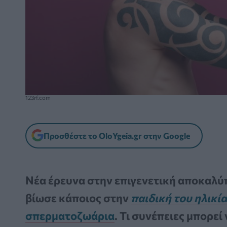
123rf.com
Προσθέστε το OloYgeia.gr στην Google
Νέα έρευνα στην επιγενετική αποκαλύ
βίωσε κάποιος στην
παιδική του ηλικί
σπερματοζωάρια
. Τι συνέπειες μπορεί 