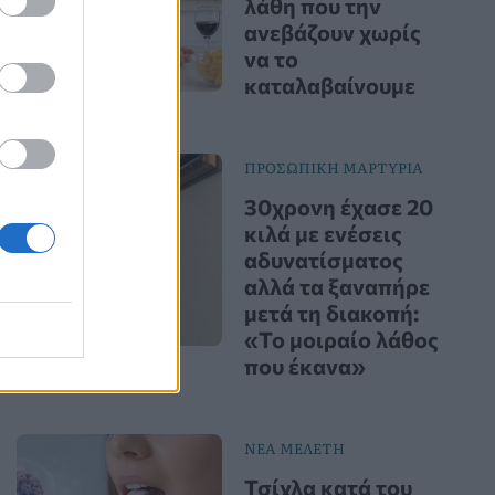
λάθη που την
ανεβάζουν χωρίς
να το
καταλαβαίνουμε
ΠΡΟΣΩΠΙΚΗ ΜΑΡΤΥΡΙΑ
30χρονη έχασε 20
κιλά με ενέσεις
αδυνατίσματος
αλλά τα ξαναπήρε
μετά τη διακοπή:
«Το μοιραίο λάθος
που έκανα»
ΝΕΑ ΜΕΛΕΤΗ
Τσίχλα κατά του