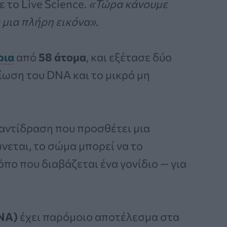
ε το Live Science.
«Τώρα κάνουμε
 μια πλήρη εικόνα»
.
ρια
από
58 άτομα
, και εξέτασε δύο
ίωση του DNA και το μικρό μη
 αντίδραση που προσθέτει μια
νεται, το σώμα μπορεί να το
όπο που διαβάζεται ένα γονίδιο — για
RNA)
έχει παρόμοιο αποτέλεσμα στα