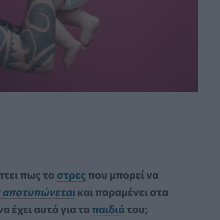
πτει πως το
στρες
που μπορεί να
α αποτυπώνεται
και παραμένει στα
να έχει αυτό για τα
παιδιά
του;