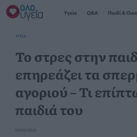
Μετάβαση
στο
Yγεία
Q&A
Παιδί & Οικ
περιεχόμενο
YΓΕΊΑ
Το στρες στην παιδ
επηρεάζει τα σπε
αγοριού – Τι επίπτ
παιδιά του
04/02/2025