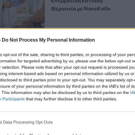
Επεμβατική Εστιακή
Θεραπεία με NanoKnife
-
Do Not Process My Personal Information
to opt-out of the sale, sharing to third parties, or processing of your per
formation for targeted advertising by us, please use the below opt-out s
r selection. Please note that after your opt-out request is processed y
στις 3 Ιανουαρίου στο περιοδικό
eing interest-based ads based on personal information utilized by us or
πιγενετική» των σπερματοζωαρίων
disclosed to third parties prior to your opt-out. You may separately opt-
losure of your personal information by third parties on the IAB’s list of
υψηλό
στρες
στην παιδική τους ηλικία.
. This information may also be disclosed by us to third parties on the
IA
Participants
that may further disclose it to other third parties.
ικία επηρεάζει τα
l Data Processing Opt Outs