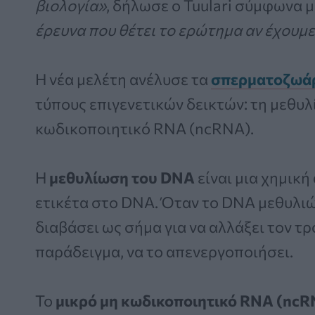
βιολογία»
, δήλωσε ο Tuulari σύμφωνα μ
έρευνα που θέτει το ερώτημα αν έχουμε
Η νέα μελέτη ανέλυσε τα
σπερματοζωά
τύπους επιγενετικών δεικτών: τη μεθυλ
κωδικοποιητικό RNA (ncRNA).
Η
μεθυλίωση του DNA
είναι μια χημική
ετικέτα στο DNA. Όταν το DNA μεθυλιώ
διαβάσει ως σήμα για να αλλάξει τον τρ
παράδειγμα, να το απενεργοποιήσει.
Το
μικρό μη κωδικοποιητικό RNA (nc