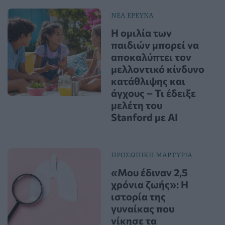
ΝΕΑ ΕΡΕΥΝΑ
Η ομιλία των
παιδιών μπορεί να
αποκαλύπτει τον
μελλοντικό κίνδυνο
κατάθλιψης και
άγχους – Τι έδειξε
μελέτη του
Stanford με AI
ΠΡΟΣΩΠΙΚΗ ΜΑΡΤΥΡΙΑ
«Μου έδιναν 2,5
χρόνια ζωής»: Η
ιστορία της
γυναίκας που
νίκησε τα