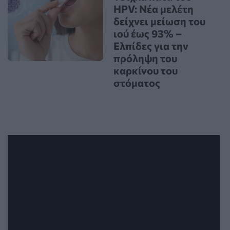
HPV: Νέα μελέτη
δείχνει μείωση του
ιού έως 93% –
Ελπίδες για την
πρόληψη του
καρκίνου του
στόματος