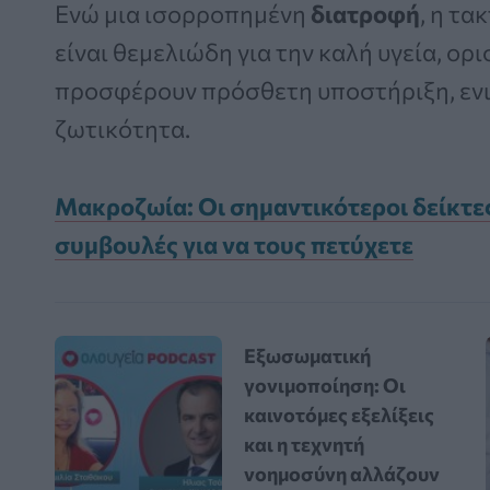
Ενώ μια ισορροπημένη
διατροφή
, η τα
είναι θεμελιώδη για την καλή υγεία, 
προσφέρουν πρόσθετη υποστήριξη, ενι
ζωτικότητα.
Μακροζωία: Οι σημαντικότεροι δείκτες 
συμβουλές για να τους πετύχετε
Εξωσωματική
γονιμοποίηση: Οι
καινοτόμες εξελίξεις
και η τεχνητή
νοημοσύνη αλλάζουν