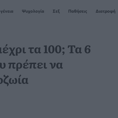
ογένεια
Ψυχολογία
Σεξ
Παθήσεις
Διατροφή
έχρι τα 100; Τα 6
 πρέπει να
οζωία