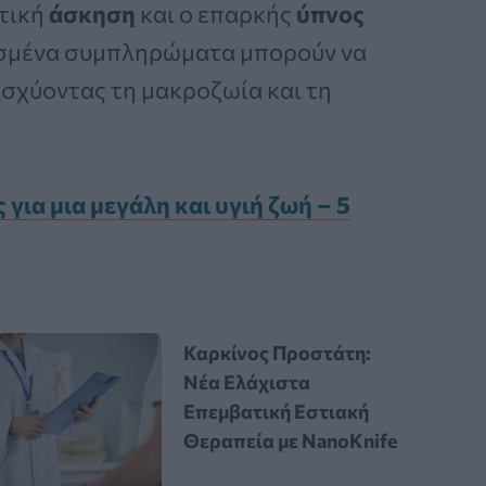
κτική
άσκηση
και ο επαρκής
ύπνος
ορισμένα συμπληρώματα μπορούν να
σχύοντας τη μακροζωία και τη
για μια μεγάλη και υγιή ζωή – 5
Καρκίνος Προστάτη:
Νέα Ελάχιστα
Επεμβατική Εστιακή
Θεραπεία με NanoKnife