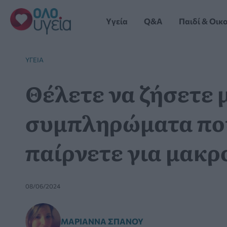
Μετάβαση
στο
Yγεία
Q&A
Παιδί & Οικ
περιεχόμενο
YΓΕΊΑ
Θέλετε να ζήσετε μ
συμπληρώματα που
παίρνετε για μακρ
08/06/2024
ΜΑΡΙΆΝΝΑ ΣΠΑΝΟΎ