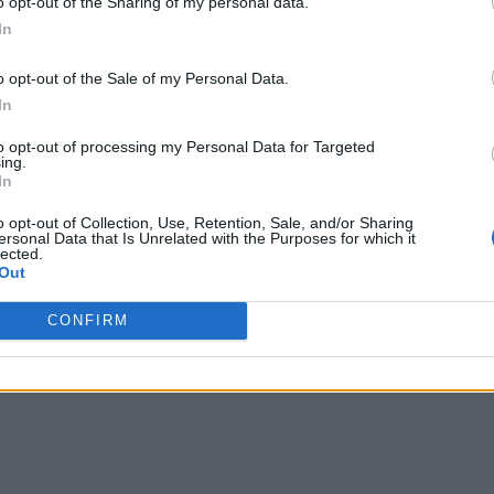
o opt-out of the Sharing of my personal data.
κά και τα υγιή για την καρδιά
In
ό τα καλύτερα, εγκεκριμένα από τους
o opt-out of the Sale of my Personal Data.
 διάρκεια ζωής.
In
to opt-out of processing my Personal Data for Targeted
ing.
In
o opt-out of Collection, Use, Retention, Sale, and/or Sharing
ersonal Data that Is Unrelated with the Purposes for which it
lected.
Out
ροώθηση της μακροζωίας
CONFIRM