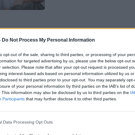
-
Do Not Process My Personal Information
υγκεκριμένους τομείς όπως η υγεία
to opt-out of the sale, sharing to third parties, or processing of your per
ι η υποστήριξη του ανοσοποιητικού,
formation for targeted advertising by us, please use the below opt-out s
r selection. Please note that after your opt-out request is processed y
η διατήρηση μιας
υψηλής ποιότητας
eing interest-based ads based on personal information utilized by us or
ληθώρα διαθέσιμων επιλογών,
disclosed to third parties prior to your opt-out. You may separately opt-
losure of your personal information by third parties on the IAB’s list of
ί ποια συμπληρώματα είναι
. This information may also be disclosed by us to third parties on the
IA
Participants
that may further disclose it to other third parties.
 της μακροζωίας.
ο She Finds και να υποδείξουν
l Data Processing Opt Outs
πό το ασβέστιο που ενισχύει τα οστά