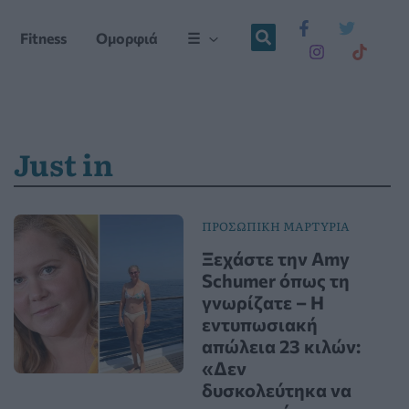
Fitness
Ομορφιά
☰
Just in
ΠΡΟΣΩΠΙΚΗ ΜΑΡΤΥΡΙΑ
Ξεχάστε την Amy
Schumer όπως τη
γνωρίζατε – Η
εντυπωσιακή
απώλεια 23 κιλών:
«Δεν
δυσκολεύτηκα να