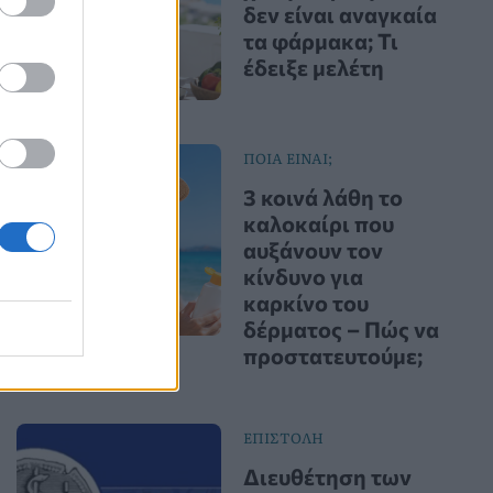
δεν είναι αναγκαία
τα φάρμακα; Τι
έδειξε μελέτη
ΠΟΙΑ ΕΙΝΑΙ;
3 κοινά λάθη το
καλοκαίρι που
αυξάνουν τον
κίνδυνο για
καρκίνο του
δέρματος – Πώς να
προστατευτούμε;
ΕΠΙΣΤΟΛΗ
Διευθέτηση των