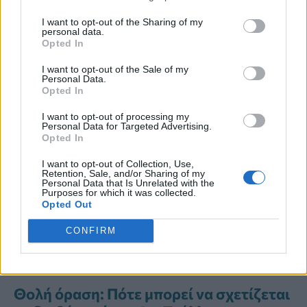
I want to opt-out of the Sharing of my
personal data.
Διαβάστε Περισσότερα
Opted In
I want to opt-out of the Sale of my
Διαβήτης και όραση: Τα συμπτώματα
Personal Data.
της διαβητικής
Opted In
αμφιβληστροειδοπάθειας και οι
I want to opt-out of processing my
σύγχρονες θεραπείες
Personal Data for Targeted Advertising.
Opted In
Πώς να εξαφανίσω τους μαύρους
I want to opt-out of Collection, Use,
Retention, Sale, and/or Sharing of my
κύκλους και τις σακούλες κάτω από τα
Personal Data that Is Unrelated with the
μάτια; Το Cleveland Clinic απαντά
Purposes for which it was collected.
Opted Out
Ανεπάρκεια βιταμίνης Β12: Τα 5 σημάδια
CONFIRM
που μπορεί να εμφανιστούν στο
πρόσωπο και τα μάτια
Θολή όραση: Πότε μπορεί να σχετίζεται