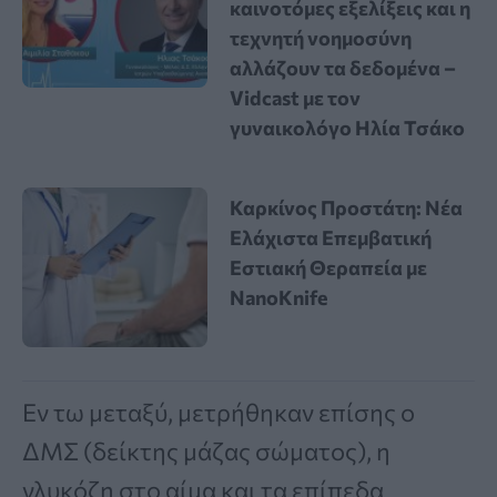
καινοτόμες εξελίξεις και η
τεχνητή νοημοσύνη
αλλάζουν τα δεδομένα –
Vidcast με τον
γυναικολόγο Ηλία Τσάκο
Καρκίνος Προστάτη: Νέα
Ελάχιστα Επεμβατική
Εστιακή Θεραπεία με
NanoKnife
Εν τω μεταξύ, μετρήθηκαν επίσης ο
ΔΜΣ (δείκτης μάζας σώματος), η
γλυκόζη στο αίμα και τα επίπεδα