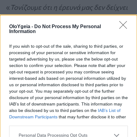
«
Τονίζουμε ότι η έρευνά μας δεν δείχνει
αιτιολογική σχέση μεταξύ αμβλυωπίας
OloYgeia -
Do Not Process My Personal
και κακής υγείας στην ενήλικη ζωή.
Information
Σημαίνει όμως ότι ο “μέσος” ενήλικας
If you wish to opt-out of the sale, sharing to third parties, or
που είχε αμβλυωπία ως παιδί είναι πιο
processing of your personal or sensitive information for
targeted advertising by us, please use the below opt-out
πιθανό να αναπτύξει αυτές τις
section to confirm your selection. Please note that after your
διαταραχές από τον “μέσο” ενήλικα που
opt-out request is processed you may continue seeing
interest-based ads based on personal information utilized by
δεν είχε. Τα ευρήματα δεν σημαίνουν ότι
us or personal information disclosed to third parties prior to
your opt-out. You may separately opt-out of the further
κάθε παιδί με αμβλυωπία θα αναπτύξει
disclosure of your personal information by third parties on the
αναπόφευκτα καρδιομεταβολικές
IAB’s list of downstream participants. This information may
also be disclosed by us to third parties on the
IAB’s List of
διαταραχές στην ενήλικη ζωή
».
Downstream Participants
that may further disclose it to other
third parties.
Personal Data Processing Opt Outs