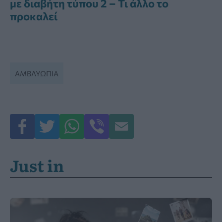
με διαβήτη τύπου 2 – Τι άλλο το
προκαλεί
ΑΜΒΛΥΩΠΊΑ
Just in