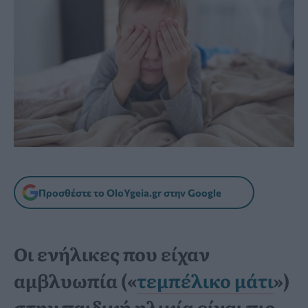
Προσθέστε το OloYgeia.gr στην Google
Οι ενήλικες που είχαν
αμβλυωπία («
τεμπέλικο μάτι
»)
στην παιδική ηλικία είναι πιο