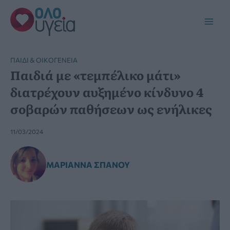
Μετάβαση
στο
Main
περιεχόμενο
Men
ΠΑΙΔΊ & ΟΙΚΟΓΈΝΕΙΑ
Παιδιά με «τεμπέλικο μάτι»
διατρέχουν αυξημένο κίνδυνο 4
σοβαρών παθήσεων ως ενήλικες
11/03/2024
ΜΑΡΙΆΝΝΑ ΣΠΑΝΟΎ