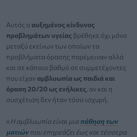
Αυτός ο
αυξημένος κίνδυνος
προβλημάτων υγείας
βρέθηκε όχι μόνο
μεταξύ εκείνων των οποίων τα
προβλήματα όρασης παρέμειναν αλλά
και σε κάποιο βαθμό σε συμμετέχοντες
που είχαν
αμβλυωπία ως παιδιά και
όραση 20/20 ως ενήλικες
, αν και η
συσχέτιση δεν ήταν τόσο ισχυρή.
«
Η αμβλυωπία είναι μια
πάθηση των
ματιών
που επηρεάζει έως και τέσσερα