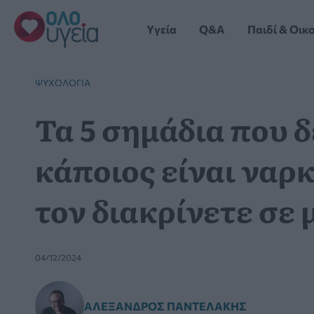
Μετάβαση
στο
Yγεία
Q&A
Παιδί & Οικ
περιεχόμενο
ΨΥΧΟΛΟΓΊΑ
Τα 5 σημάδια που δ
κάποιος είναι ναρ
τον διακρίνετε σε 
04/12/2024
ΑΛΈΞΑΝΔΡΟΣ ΠΑΝΤΕΛΆΚΗΣ