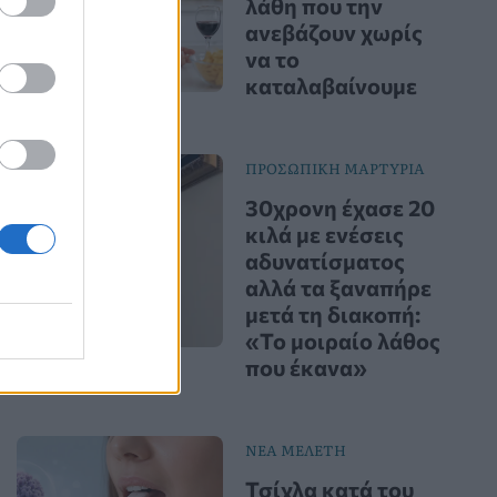
λάθη που την
ανεβάζουν χωρίς
να το
καταλαβαίνουμε
ΠΡΟΣΩΠΙΚΗ ΜΑΡΤΥΡΙΑ
30χρονη έχασε 20
κιλά με ενέσεις
αδυνατίσματος
αλλά τα ξαναπήρε
μετά τη διακοπή:
«Το μοιραίο λάθος
που έκανα»
ΝΕΑ ΜΕΛΕΤΗ
Τσίχλα κατά του