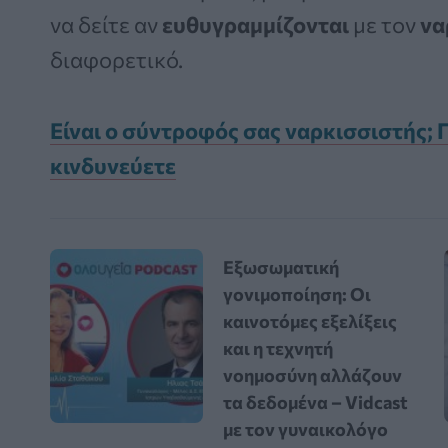
να δείτε αν
ευθυγραμμίζονται
με τον
να
διαφορετικό.
Είναι ο σύντροφός σας ναρκισσιστής; Π
κινδυνεύετε
Εξωσωματική
γονιμοποίηση: Οι
καινοτόμες εξελίξεις
και η τεχνητή
νοημοσύνη αλλάζουν
τα δεδομένα – Vidcast
με τον γυναικολόγο