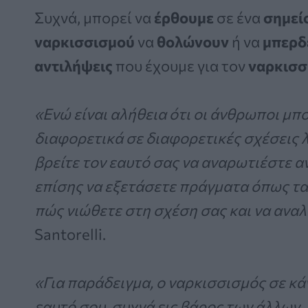
Συχνά, μπορεί να
έρθουμε
σε ένα
σημεί
ναρκισσισμού
να
θολώνουν
ή να
μπερδ
αντιλήψεις
που έχουμε για τον
ναρκισσ
«Ενώ είναι αλήθεια ότι οι άνθρωποι μπ
διαφορετικά σε διαφορετικές σχέσεις 
βρείτε τον εαυτό σας να αναρωτιέστε α
επίσης να εξετάσετε πράγματα όπως τα
πώς νιώθετε στη σχέση σας και να αναλ
Santorelli.
«Για παράδειγμα, ο ναρκισσισμός σε κά
εαυτό σου, συχνά εις βάρος των άλλων.