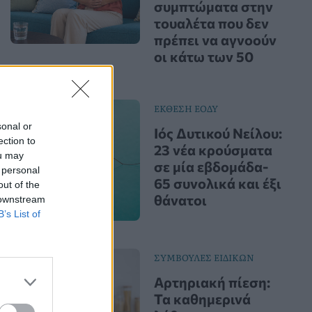
συμπτώματα στην
τουαλέτα που δεν
πρέπει να αγνοούν
οι κάτω των 50
ΕΚΘΕΣΗ ΕΟΔΥ
sonal or
Ιός Δυτικού Νείλου:
ection to
23 νέα κρούσματα
ou may
σε μία εβδομάδα-
 personal
65 συνολικά και έξι
out of the
θάνατοι
 downstream
B’s List of
ΣΥΜΒΟΥΛΕΣ ΕΙΔΙΚΩΝ
Αρτηριακή πίεση:
Τα καθημερινά