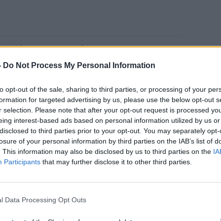
βαθύτερη κατανόηση για τον
ου, το
Parade
απευθύνθηκε στους
-
Do Not Process My Personal Information
ρ.
Noëlle Santorelli
.
to opt-out of the sale, sharing to third parties, or processing of your per
formation for targeted advertising by us, please use the below opt-out s
r selection. Please note that after your opt-out request is processed y
ισσιστής;
eing interest-based ads based on personal information utilized by us or
disclosed to third parties prior to your opt-out. You may separately opt-
losure of your personal information by third parties on the IAB’s list of
ωρίες για το πώς αναπτύσσεται η
. This information may also be disclosed by us to third parties on the
IA
Participants
that may further disclose it to other third parties.
ητας
στους ανθρώπους
», λέει η
l Data Processing Opt Outs