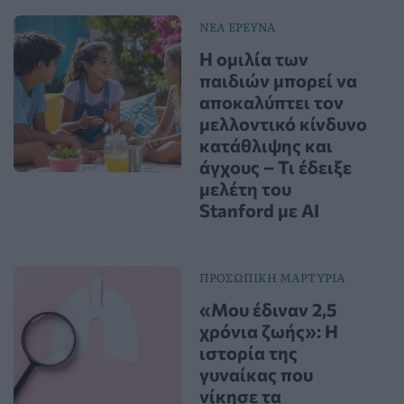
ΝΕΑ ΕΡΕΥΝΑ
Η ομιλία των
παιδιών μπορεί να
αποκαλύπτει τον
μελλοντικό κίνδυνο
κατάθλιψης και
άγχους – Τι έδειξε
μελέτη του
Stanford με AI
ΠΡΟΣΩΠΙΚΗ ΜΑΡΤΥΡΙΑ
«Μου έδιναν 2,5
χρόνια ζωής»: Η
ιστορία της
γυναίκας που
νίκησε τα