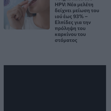
HPV: Νέα μελέτη
δείχνει μείωση του
ιού έως 93% –
Ελπίδες για την
πρόληψη του
καρκίνου του
στόματος