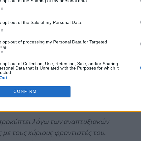
o opt-out of the Sharing of my personal data.
In
o opt-out of the Sale of my Personal Data.
In
λογική, πράγμα που σημαίνει
to opt-out of processing my Personal Data for Targeted
ροδιάθεση για μια
ing.
In
λες θεωρίες λένε ότι είναι
o opt-out of Collection, Use, Retention, Sale, and/or Sharing
ορών ή ανωμαλιών στον
ersonal Data that Is Unrelated with the Purposes for which it
lected.
Out
CONFIRM
 προκύπτει λόγω των αναπτυξιακών
ς με τους κύριους φροντιστές του.