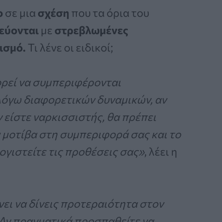
ο
σε μια
σχέση
που τα όρια του
εύονται
με
στρεβλωμένες
ισμό.
Τι λένε οι ειδικοί;
ορεί να συμπεριφέρονται
λόγω διαφορετικών δυναμικών, αν
ν είστε ναρκισσιστής, θα πρέπει
 μοτίβα στη συμπεριφορά σας και το
ογιστείτε τις προθέσεις σας»
, λέει η
νει να δίνεις προτεραιότητα στον
 Αν πραγματικά προσπαθείτε να