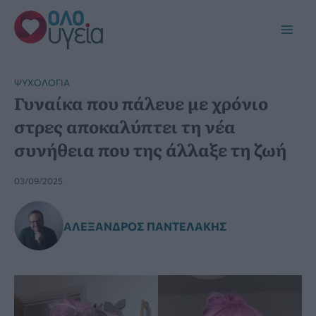
Μετάβαση
στο
Main
περιεχόμενο
Men
ΨΥΧΟΛΟΓΊΑ
Γυναίκα που πάλευε με χρόνιο
στρες αποκαλύπτει τη νέα
συνήθεια που της άλλαξε τη ζωή
03/09/2025
ΑΛΈΞΑΝΔΡΟΣ ΠΑΝΤΕΛΆΚΗΣ