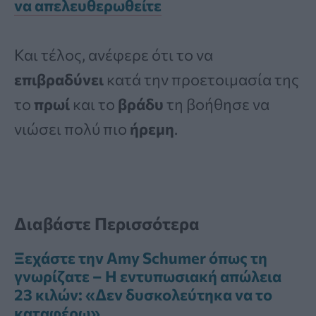
να απελευθερωθείτε
Και τέλος, ανέφερε ότι το να
επιβραδύνει
κατά την προετοιμασία της
το
πρωί
και το
βράδυ
τη βοήθησε να
νιώσει πολύ πιο
ήρεμη
.
Διαβάστε Περισσότερα
Ξεχάστε την Amy Schumer όπως τη
γνωρίζατε – Η εντυπωσιακή απώλεια
23 κιλών: «Δεν δυσκολεύτηκα να το
καταφέρω»