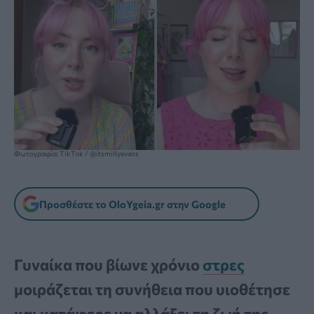
Φωτογραφία: TikTok / @itsmillyevans
Προσθέστε το OloYgeia.gr στην Google
Γυναίκα που βίωνε χρόνιο
στρες
μοιράζεται τη συνήθεια που υιοθέτησε
και κατάφερε να αλλάξει τη ζωή της