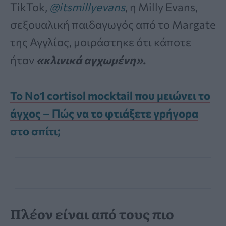
TikTok,
@itsmillyevans
, η Milly Evans,
σεξουαλική παιδαγωγός από το Margate
της Αγγλίας, μοιράστηκε ότι κάποτε
ήταν
«κλινικά αγχωμένη».
Το Νο1 cortisol mocktail που μειώνει το
άγχος – Πώς να το φτιάξετε γρήγορα
στο σπίτι;
Πλέον είναι από τους πιο