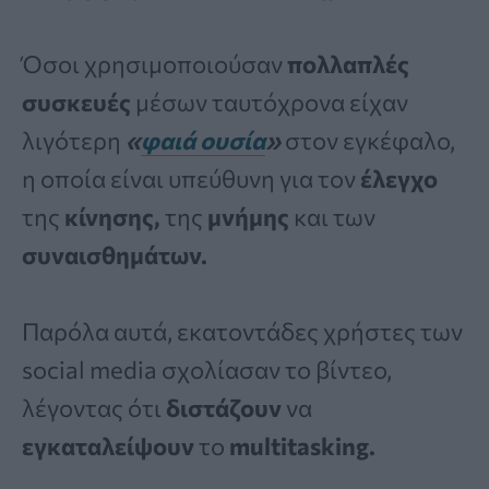
Όσοι χρησιμοποιούσαν
πολλαπλές
συσκευές
μέσων ταυτόχρονα είχαν
λιγότερη
«
φαιά ουσία
»
στον εγκέφαλο,
η οποία είναι υπεύθυνη για τον
έλεγχο
της
κίνησης,
της
μνήμης
και των
συναισθημάτων.
Παρόλα αυτά, εκατοντάδες χρήστες των
social media σχολίασαν το βίντεο,
λέγοντας ότι
διστάζουν
να
εγκαταλείψουν
το
multitasking.