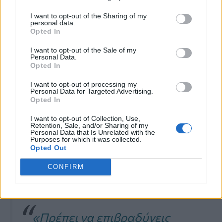
Μπορούν οι Δευτέρες να μας βλάψουν;
I want to opt-out of the Sharing of my
Τι αποκαλύπτει νέα έρευνα για στρες
personal data.
Opted In
και καρδιά
I want to opt-out of the Sale of my
Personal Data.
Opted In
Μας συμβουλεύει να
I want to opt-out of processing my
κατεβάσουμε ρυθμούς
Personal Data for Targeted Advertising.
Opted In
Μάλιστα, το να
επιβραδύνεις
ήταν η
I want to opt-out of Collection, Use,
Retention, Sale, and/or Sharing of my
Personal Data that Is Unrelated with the
επόμενη συμβουλή
της για την
Purposes for which it was collected.
Opted Out
αντιμετώπιση
του
χρόνιου στρες
στο
CONFIRM
επόμενο βίντεο της σειράς.
«Πρέπει να επιβραδύνεις