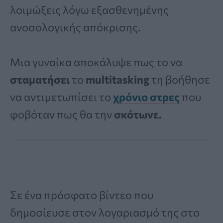
λοιμώξεις λόγω εξασθενημένης
ανοσολογικής απόκρισης.
Μια γυναίκα αποκάλυψε πως το να
σταματήσει
το
multitasking
τη βοήθησε
να αντιμετωπίσει το
χρόνιο στρες
που
φοβόταν πως θα την
σκότωνε.
Σε ένα πρόσφατο βίντεο που
δημοσίευσε στον λογαριασμό της στο