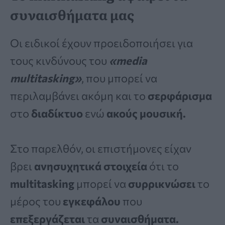
συναισθήματα μας
Οι ειδικοί έχουν προειδοποιήσει για
τους κινδύνους του
«media
multitasking»
, που μπορεί να
περιλαμβάνει ακόμη και το
σερφάρισμα
στο
διαδίκτυο
ενώ
ακούς μουσική.
Στο παρελθόν, οι επιστήμονες είχαν
βρει
ανησυχητικά στοιχεία
ότι το
multitasking
μπορεί να
συρρικνώσει
το
μέρος του
εγκεφάλου
που
επεξεργάζεται
τα
συναισθήματα.