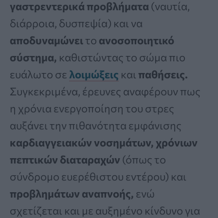
γαστρεντερικά προβλήματα
(ναυτία,
διάρροια, δυσπεψία) και να
αποδυναμώνει
το
ανοσοποιητικό
σύστημα,
καθιστώντας το σώμα πιο
ευάλωτο σε
λοιμώξεις
και
παθήσεις.
Συγκεκριμένα, έρευνες αναφέρουν πως
η χρόνια ενεργοποίηση του στρες
αυξάνει την πιθανότητα εμφάνισης
καρδιαγγειακών νοσημάτων, χρόνιων
πεπτικών διαταραχών
(όπως το
σύνδρομο ευερέθιστου εντέρου) και
προβλημάτων αναπνοής,
ενώ
σχετίζεται και με αυξημένο κίνδυνο για