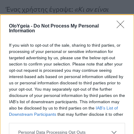
Ένας χρήστης έγραψε:
«Κι αν είναι
multitasking αυτό που απολαμβάνεις;
OloYgeia -
Do Not Process My Personal
Μου αρέσει να χρωματίζω ενώ βλέπω
Information
τηλεόραση ή να ακούω audiobooks ενώ
If you wish to opt-out of the sale, sharing to third parties, or
καθαρίζω»
.
processing of your personal or sensitive information for
targeted advertising by us, please use the below opt-out
section to confirm your selection. Please note that after your
opt-out request is processed you may continue seeing
Από την άλλη, κάποιος άλλος είπε πως
interest-based ads based on personal information utilized by
έχει
«σταματήσει το multitasking όταν
us or personal information disclosed to third parties prior to
your opt-out. You may separately opt-out of the further
μαγειρεύει»
, τώρα
«ετοιμάζει αργά όλα
disclosure of your personal information by third parties on the
IAB’s list of downstream participants. This information may
τα υλικά» και «ένιωσε τεράστια
also be disclosed by us to third parties on the
IAB’s List of
διαφορά»
.
Downstream Participants
that may further disclose it to other
third parties.
Personal Data Processing Opt Outs