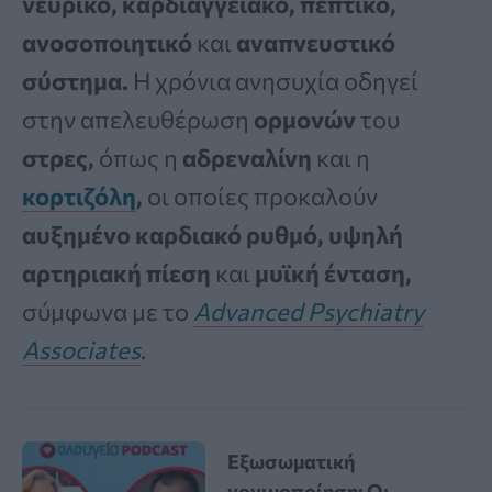
νευρικό, καρδιαγγειακό, πεπτικό,
ανοσοποιητικό
και
αναπνευστικό
σύστημα.
Η χρόνια ανησυχία οδηγεί
στην απελευθέρωση
ορμονών
του
στρες,
όπως η
αδρεναλίνη
και η
κορτιζόλη
,
οι οποίες προκαλούν
αυξημένο καρδιακό ρυθμό, υψηλή
αρτηριακή πίεση
και
μυϊκή ένταση,
σύμφωνα με το
Advanced Psychiatry
Associates
.
Εξωσωματική
γονιμοποίηση: Οι