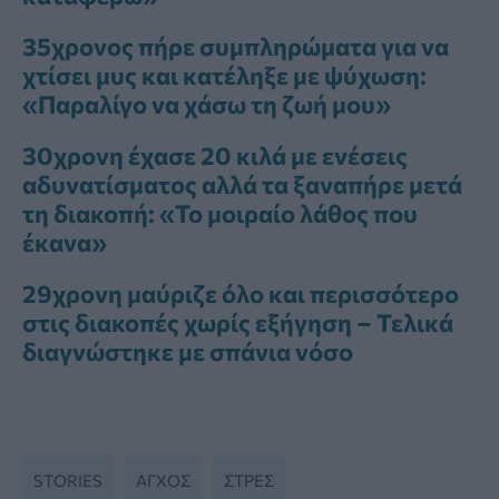
35χρονος πήρε συμπληρώματα για να
χτίσει μυς και κατέληξε με ψύχωση:
«Παραλίγο να χάσω τη ζωή μου»
30χρονη έχασε 20 κιλά με ενέσεις
αδυνατίσματος αλλά τα ξαναπήρε μετά
τη διακοπή: «Το μοιραίο λάθος που
έκανα»
29χρονη μαύριζε όλο και περισσότερο
στις διακοπές χωρίς εξήγηση – Τελικά
διαγνώστηκε με σπάνια νόσο
STORIES
ΆΓΧΟΣ
ΣΤΡΕΣ