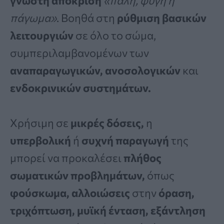
γνωστή απόκριση
«πάλη, φυγή ή
πάγωμα»
. Βοηθά στη
ρύθμιση βασικών
λειτουργιών
σε όλο το σώμα,
συμπεριλαμβανομένων των
αναπαραγωγικών, ανοσολογικών
και
ενδοκρινικών συστημάτων.
Χρήσιμη σε
μικρές δόσεις,
η
υπερβολική
ή
συχνή
παραγωγή
της
μπορεί να προκαλέσει
πλήθος
σωματικών προβλημάτων,
όπως
φούσκωμα, αλλοιώσεις
στην
όραση,
τριχόπτωση, μυϊκή ένταση, εξάντληση