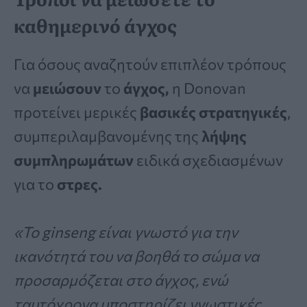
καθημερινό άγχος
Για όσους αναζητούν επιπλέον τρόπους
να
μειώσουν
το
άγχος,
η Donovan
προτείνει μερικές
βασικές στρατηγικές
,
συμπεριλαμβανομένης της
λήψης
συμπληρωμάτων
ειδικά σχεδιασμένων
για το
στρες.
«Το ginseng είναι γνωστό για την
ικανότητά του να βοηθά το σώμα να
προσαρμόζεται στο άγχος, ενώ
ταυτόχρονα υποστηρίζει γνωστικές