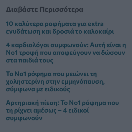
Διαβάστε Περισσότερα
10 καλύτερα ροφήματα για extra
ενυδάτωση και δροσιά το καλοκαίρι
4 καρδιολόγοι συμφωνούν: Αυτή είναι η
Νο1 τροφή που αποφεύγουν να δώσουν
στα παιδιά τους
Το Νο1 ρόφημα που μειώνει τη
χοληστερίνη στην εμμηνόπαυση,
σύμφωνα με ειδικούς
Αρτηριακή πίεση: Το Νο1 ρόφημα που
τη ρίχνει αμέσως – 4 ειδικοί
συμφωνούν