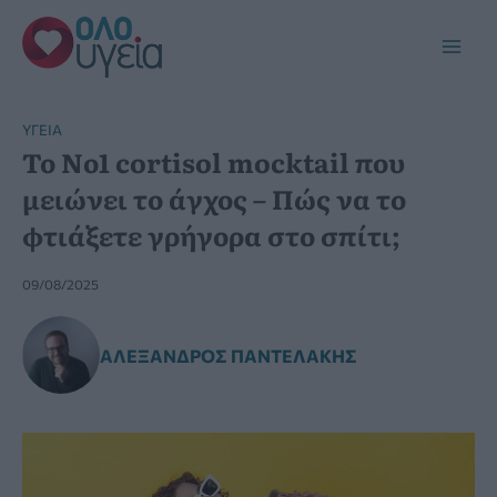
Μετάβαση
στο
Main
περιεχόμενο
Men
YΓΕΊΑ
Το Νο1 cortisol mocktail που
μειώνει το άγχος – Πώς να το
φτιάξετε γρήγορα στο σπίτι;
09/08/2025
ΑΛΈΞΑΝΔΡΟΣ ΠΑΝΤΕΛΆΚΗΣ