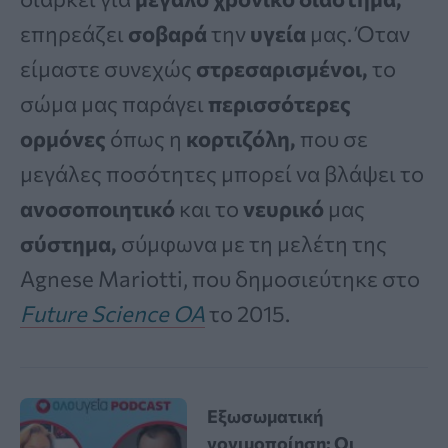
επηρεάζει
σοβαρά
την
υγεία
μας. Όταν
είμαστε συνεχώς
στρεσαρισμένοι,
το
σώμα μας παράγει
περισσότερες
ορμόνες
όπως η
κορτιζόλη,
που σε
μεγάλες ποσότητες μπορεί να βλάψει το
ανοσοποιητικό
και το
νευρικό
μας
σύστημα,
σύμφωνα με τη μελέτη της
Agnese Mariotti, που δημοσιεύτηκε στο
Future Science OA
το 2015.
Εξωσωματική
γονιμοποίηση: Οι