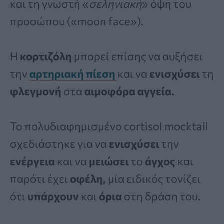
και τη γνωστή «
σεληνιακή
» όψη του
προσώπου («moon face»).
Η
κορτιζόλη
μπορεί επίσης να αυξήσει
την
αρτηριακή πίεση
και να
ενισχύσει
τη
φλεγμονή
στα
αιμοφόρα αγγεία.
Το πολυδιαφημισμένο cortisol mocktail
σχεδιάστηκε για να
ενισχύσει
την
ενέργεια
και να
μειώσει
το
άγχος
και
παρότι έχει
οφέλη,
μία ειδικός τονίζει
ότι
υπάρχουν
και
όρια
στη δράση του.