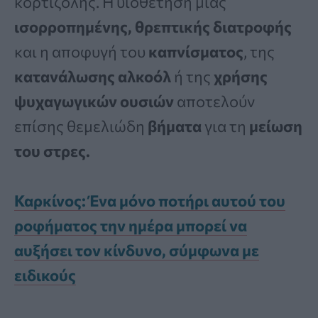
κορτιζόλης. Η υιοθέτηση μιας
ισορροπημένης, θρεπτικής διατροφής
και η αποφυγή του
καπνίσματος
, της
κατανάλωσης αλκοόλ
ή της
χρήσης
ψυχαγωγικών ουσιών
αποτελούν
επίσης θεμελιώδη
βήματα
για τη
μείωση
του στρες.
Καρκίνος: Ένα μόνο ποτήρι αυτού του
ροφήματος την ημέρα μπορεί να
αυξήσει τον κίνδυνο, σύμφωνα με
ειδικούς