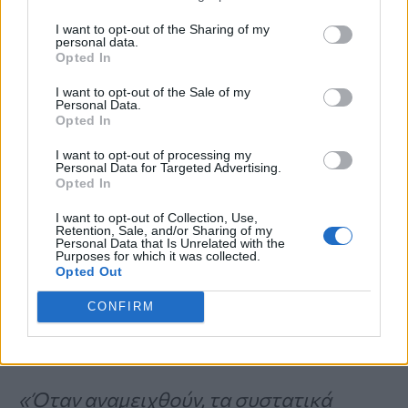
η ορμόνη μπορεί να δράσει ως
I want to opt-out of the Sharing of my
personal data.
διουρητικό και το cortisol mocktail
Opted In
μπορεί να βοηθήσει στην
I want to opt-out of the Sale of my
Personal Data.
αποκατάσταση
όσων χάνονται.
Opted In
I want to opt-out of processing my
Personal Data for Targeted Advertising.
Άνοια: Το ρόφημα που μπορεί να
Opted In
μειώσει τον κίνδυνο κατά 25%,
I want to opt-out of Collection, Use,
Retention, Sale, and/or Sharing of my
σύμφωνα με νέα μελέτη
Personal Data that Is Unrelated with the
Purposes for which it was collected.
Opted Out
Γιατί λειτουργεί αυτό το
CONFIRM
μοκτέιλ
«Όταν αναμειχθούν, τα συστατικά