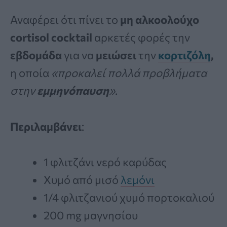
Αναφέρει ότι πίνει το
μη αλκοολούχο
cortisol cocktail
αρκετές φορές την
εβδομάδα
για να
μειώσει
την
κορτιζόλη
,
η οποία
«προκαλεί πολλά προβλήματα
στην
εμμηνόπαυση
»
.
Περιλαμβάνει
:
1 φλιτζάνι νερό καρύδας
Χυμό από μισό
λεμόνι
1/4 φλιτζανιού χυμό πορτοκαλιού
200 mg μαγνησίου