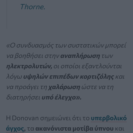
Thorne.
«Ο συνδυασμός των συστατικών μπορεί
να βοηθήσει στην
αναπλήρωση
των
ηλεκτρολυτών,
οι οποίοι εξαντλούνται
λόγω
υψηλών επιπέδων κορτιζόλης
και
να προάγει τη
χαλάρωση
ώστε να τη
διατηρήσει
υπό
έλεγχο».
Η Donovan σημειώνει ότι το
υπερβολικό
άγχος
,
τα
ακανόνιστα μοτίβα ύπνου
και