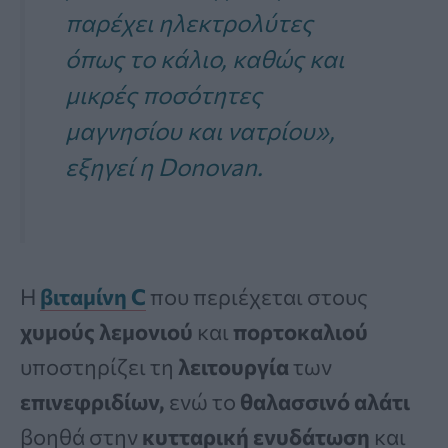
παρέχει ηλεκτρολύτες
όπως το κάλιο, καθώς και
μικρές ποσότητες
μαγνησίου και νατρίου»,
εξηγεί η Donovan.
Η
βιταμίνη C
που περιέχεται στους
χυμούς λεμονιού
και
πορτοκαλιού
υποστηρίζει τη
λειτουργία
των
επινεφριδίων,
ενώ το
θαλασσινό αλάτι
βοηθά στην
κυτταρική ενυδάτωση
και