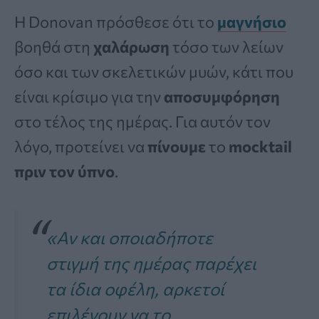
Η Donovan πρόσθεσε ότι το
μαγνήσιο
βοηθά στη
χαλάρωση
τόσο των λείων
όσο και των σκελετικών μυών, κάτι που
είναι κρίσιμο για την
αποσυμφόρηση
στο τέλος της ημέρας. Για αυτόν τον
λόγο, προτείνει να
πίνουμε
το
mocktail
πριν τον ύπνο
.
«Αν και οποιαδήποτε
στιγμή της ημέρας παρέχει
τα ίδια οφέλη, αρκετοί
επιλέγουν να το