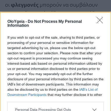
οι
φλεγμονές
μπορούν να συμβάλουν
στην
ανθυγιεινή αύξηση
των
επιπέδων
της
κορτιζόλης.
OloYgeia -
Do Not Process My Personal
Information
If you wish to opt-out of the sale, sharing to third parties, or
«Ως αποτέλεσμα, κάποιος μπορεί να
processing of your personal or sensitive information for
βιώσει ανησυχία, κόπωση,
targeted advertising by us, please use the below opt-out
section to confirm your selection. Please note that after your
ευερεθιστότητα, δυσκολία
opt-out request is processed you may continue seeing
interest-based ads based on personal information utilized by
συγκέντρωσης και ύπνου, μυϊκή ένταση,
us or personal information disclosed to third parties prior to
δυσφορία ή αδυναμία και πεπτικά
your opt-out. You may separately opt-out of the further
disclosure of your personal information by third parties on the
προβλήματα».
IAB’s list of downstream participants. This information may
also be disclosed by us to third parties on the
IAB’s List of
Downstream Participants
that may further disclose it to other
Όταν τα
επίπεδα κορτιζόλης
στο σώμα
third parties.
είναι αυξημένα, όπως εξηγεί η Donovan,
Personal Data Processing Opt Outs