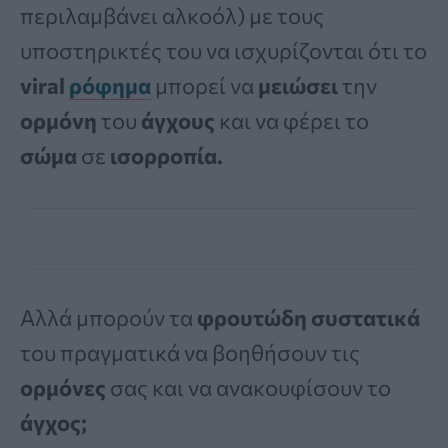
περιλαμβάνει αλκοόλ) με τους
υποστηρικτές του να ισχυρίζονται ότι το
viral
ρόφημα
μπορεί να
μειώσει
την
ορμόνη
του
άγχους
και να φέρει το
σώμα
σε
ισορροπία.
Αλλά μπορούν τα
φρουτώδη συστατικά
του πραγματικά να βοηθήσουν τις
ορμόνες
σας και να ανακουφίσουν το
άγχος;