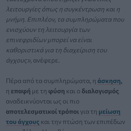
λειτουργίες όπως η συγκέντρωση και η
μνήμη. Επιπλέον, τα συμπληρώματα που
ενισχύουν τη λειτουργία των
επινεφριδίων μπορεί να είναι
καθοριστικά για τη διαχείριση του
άγχους»,
ανέφερε
.
Πέρα από τα συμπληρώματα, η
άσκηση
,
η
επαφή
με τη
φύση
και ο
διαλογισμός
αναδεικνύονται ως οι πιο
αποτελεσματικοί τρόποι
για τη
μείωση
του άγχους
και την πτώση των επιπέδων