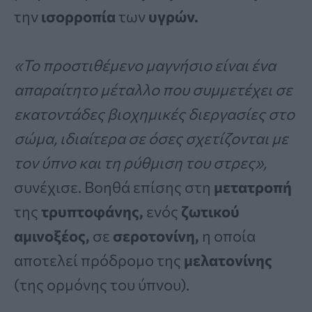
την
ισορροπία
των
υγρών.
«Το προστιθέμενο μαγνήσιο είναι ένα
απαραίτητο μέταλλο που συμμετέχει σε
εκατοντάδες βιοχημικές διεργασίες στο
σώμα, ιδιαίτερα σε όσες σχετίζονται με
τον ύπνο και τη ρύθμιση του στρες»,
συνέχισε. Βοηθά επίσης στη
μετατροπή
της
τρυπτοφάνης,
ενός
ζωτικού
αμινοξέος,
σε
σεροτονίνη,
η οποία
αποτελεί πρόδρομο της
μελατονίνης
(της ορμόνης του ύπνου).