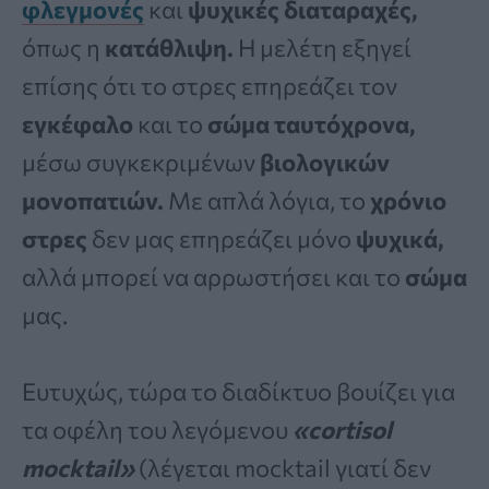
φλεγμονές
και
ψυχικές διαταραχές,
όπως η
κατάθλιψη.
Η μελέτη εξηγεί
επίσης ότι το στρες επηρεάζει τον
εγκέφαλο
και το
σώμα ταυτόχρονα,
μέσω συγκεκριμένων
βιολογικών
μονοπατιών.
Με απλά λόγια, το
χρόνιο
στρες
δεν μας επηρεάζει μόνο
ψυχικά,
αλλά μπορεί να αρρωστήσει και το
σώμα
μας.
Ευτυχώς, τώρα το διαδίκτυο βουίζει για
τα οφέλη του λεγόμενου
«cortisol
mocktail»
(λέγεται mocktail γιατί δεν