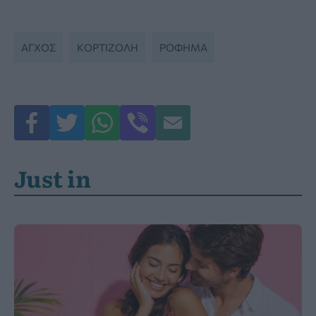
ΆΓΧΟΣ
ΚΟΡΤΙΖΌΛΗ
ΡΌΦΗΜΑ
Just in