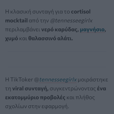
Η κλασική συνταγή για το
cortisol
mocktail
από την
@tennesseegirlx
περιλαμβάνει
νερό καρύδας,
μαγνήσιο
,
χυμό
και
θαλασσινό αλάτι.
Η TikToker @
tennesseegirlx
μοιράστηκε
τη
viral συνταγή,
συγκεντρώνοντας
ένα
εκατομμύριο προβολές
και πλήθος
σχολίων στην εφαρμογή.