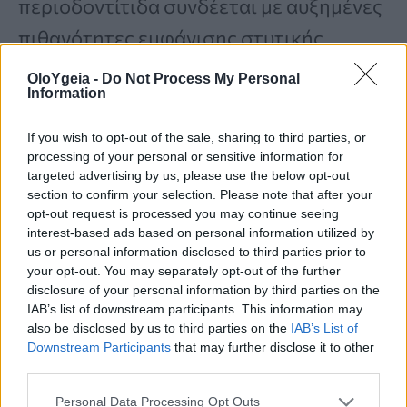
περιοδοντίτιδα συνδέεται με αυξημένες
πιθανότητες εμφάνισης στυτικής
δυσλειτουργίας.
OloYgeia -
Do Not Process My Personal
Information
Τα βακτήρια που αναπτύσσονται στη
If you wish to opt-out of the sale, sharing to third parties, or
processing of your personal or sensitive information for
στοματική κοιλότητα μπορούν να
targeted advertising by us, please use the below opt-out
προκαλέσουν χρόνια φλεγμονή, η οποία
section to confirm your selection. Please note that after your
opt-out request is processed you may continue seeing
επηρεάζει τα αιμοφόρα αγγεία και τη
interest-based ads based on personal information utilized by
us or personal information disclosed to third parties prior to
φυσιολογική λειτουργία τους.
your opt-out. You may separately opt-out of the further
disclosure of your personal information by third parties on the
IAB’s list of downstream participants. This information may
Η τακτική χρήση οδοντικού νήματος και
also be disclosed by us to third parties on the
IAB’s List of
Downstream Participants
that may further disclose it to other
οι επισκέψεις στον οδοντίατρο μπορεί
third parties.
να έχουν μεγαλύτερη σημασία για τη
Personal Data Processing Opt Outs