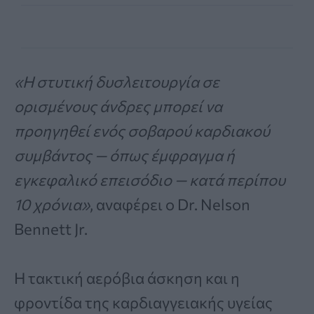
«Η στυτική δυσλειτουργία σε
ορισμένους άνδρες μπορεί να
προηγηθεί ενός σοβαρού καρδιακού
συμβάντος — όπως έμφραγμα ή
εγκεφαλικό επεισόδιο — κατά περίπου
10 χρόνια»
, αναφέρει ο Dr. Nelson
Bennett Jr.
Η τακτική αερόβια άσκηση και η
φροντίδα της καρδιαγγειακής υγείας