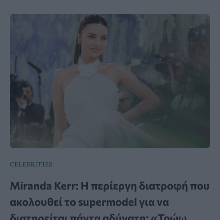
CELEBRITIES
Miranda Kerr: Η περίεργη διατροφή που
ακολουθεί το supermodel για να
διατηρείται πάντα αδύνατη: «Τρώω