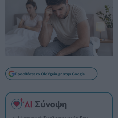
Προσθέστε το OloYgeia.gr στην Google
Σύνοψη
Η στυτική δυσλειτουργία δεν