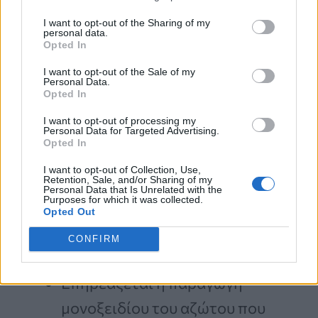
συνολική υγεία απ’ ό,τι πιστεύουν οι
I want to opt-out of the Sharing of my
περισσότεροι.
personal data.
Opted In
I want to opt-out of the Sale of my
Οι λόγοι που η κακή στοματική υγεία
Personal Data.
Opted In
μπορεί να επηρεάσει τη στύση
I want to opt-out of processing my
Personal Data for Targeted Advertising.
Opted In
Η περιοδοντίτιδα προκαλεί
I want to opt-out of Collection, Use,
Retention, Sale, and/or Sharing of my
συστηματική φλεγμονή στον
Personal Data that Is Unrelated with the
Purposes for which it was collected.
οργανισμό.
Opted Out
Η φλεγμονή μπορεί να βλάψει τα
CONFIRM
αιμοφόρα αγγεία.
Επηρεάζεται η παραγωγή
μονοξειδίου του αζώτου που