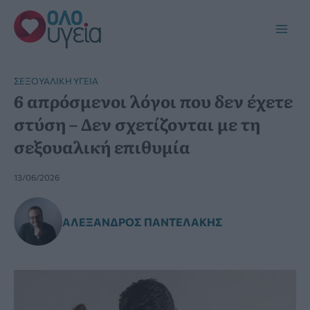
Μετάβαση
στο
Main
περιεχόμενο
Men
ΣΕΞΟΥΑΛΙΚΉ ΥΓΕΊΑ
6 απρόσμενοι λόγοι που δεν έχετε
στύση – Δεν σχετίζονται με τη
σεξουαλική επιθυμία
13/06/2026
ΑΛΈΞΑΝΔΡΟΣ ΠΑΝΤΕΛΆΚΗΣ