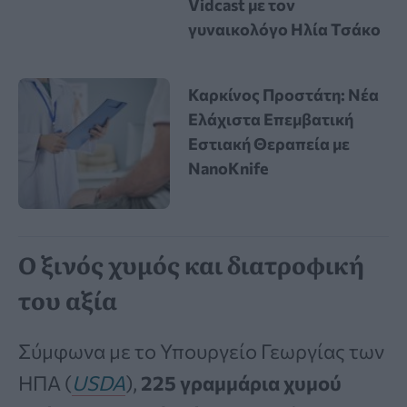
Vidcast με τον
γυναικολόγο Ηλία Τσάκο
Καρκίνος Προστάτη: Νέα
Ελάχιστα Επεμβατική
Εστιακή Θεραπεία με
NanoKnife
Ο ξινός χυμός και διατροφική
του αξία
Σύμφωνα με το Υπουργείο Γεωργίας των
ΗΠΑ (
USDA
),
225 γραμμάρια χυμού