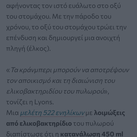
αφήνοντας τον ιστό ευάλωτο στο οξύ
του στομάχου. Με την πάροδο του
χρόνου, το οξύ του στομάχου τρώει την
επένδυση και δημιουργεί μια ανοιχτή
πληγή (έλκος).
«
Τα κράνμπερι μπορούν να αποτρέψουν
τον αποικισμό και τη διαιώνιση του
ελικοβακτηριδίου του πυλωρού
»,
τονίζει η Lyons.
Μια
μελέτη 522 ενηλίκων
με
λοιμώξεις
από ελικοβακτηρίδιο
του πυλωρού
διαπίστωσε ότι η
κατανάλωση 450 ml