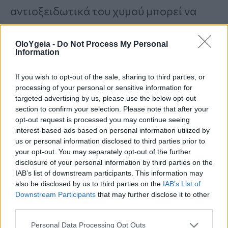
αντιοξειδωτικά του χυμού μπορεί να
βοηθήσει στη διατήρηση της υγείας της
OloYgeia -
Do Not Process My Personal
καρδιάς
. Μια μετα-ανάλυση διαπίστωσε
Information
ότι ο χυμός κράνμπερι μπορεί να
If you wish to opt-out of the sale, sharing to third parties, or
βοηθήσει στη
διαχείριση της
processing of your personal or sensitive information for
συστολικής αρτηριακής πίεσης
και
να
targeted advertising by us, please use the below opt-out
section to confirm your selection. Please note that after your
βελτιώσει τα επίπεδα λιποπρωτεΐνης
opt-out request is processed you may continue seeing
interest-based ads based on personal information utilized by
υψηλής πυκνότητας (HDL)
ή «καλής»
us or personal information disclosed to third parties prior to
χοληστερόλης στους ενήλικες.
your opt-out. You may separately opt-out of the further
disclosure of your personal information by third parties on the
IAB’s list of downstream participants. This information may
also be disclosed by us to third parties on the
IAB’s List of
Άλλες μελέτες δείχνουν μικτά
Downstream Participants
that may further disclose it to other
αποτελέσματα. Για παράδειγμα, μια
third parties.
μελέτη ενηλίκων με αυξημένη
Personal Data Processing Opt Outs