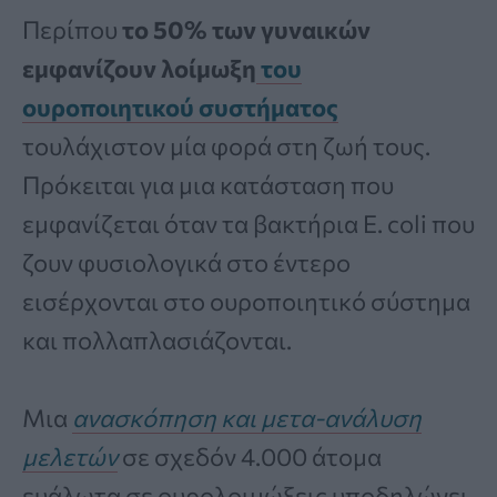
Περίπου
το 50% των γυναικών
εμφανίζουν λοίμωξη
του
ουροποιητικού συστήματος
τουλάχιστον μία φορά στη ζωή τους.
Πρόκειται για μια κατάσταση που
εμφανίζεται όταν τα βακτήρια E. coli που
ζουν φυσιολογικά στο έντερο
εισέρχονται στο ουροποιητικό σύστημα
και πολλαπλασιάζονται.
Μια
ανασκόπηση και μετα-ανάλυση
μελετών
σε σχεδόν 4.000 άτομα
ευάλωτα σε ουρολοιμώξεις υποδηλώνει