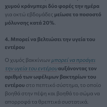
χυμού κράνμπερι δύο φορές την ημέρα
για οκτώ εβδομάδες
μείωσε το ποσοστό
μόλυνσης κατά 20%
.
4. Μπορεί να βελτιώσει την υγεία του
εντέρου
Ο χυμός βακκίνιων
μπορεί να προάγει
την υγεία του εντέρου
αυξάνοντας τον
αριθμό των ωφέλιμων βακτηρίων του
εντέρου
στο πεπτικό σύστημα, το οποίο
βοηθά στην πέψη και βοηθά το σώμα να
απορροφά τα θρεπτικά συστατικά.