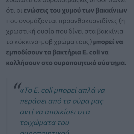
ότι οι
ενώσεις του χυμού των βακκίνιων
που ονομάζονται προανθοκυανιδίνες (η
χρωστική ουσία που δίνει στα βακκίνια
το κόκκινο-μοβ χρώμα τους)
μπορεί να
εμποδίσουν τα βακτήρια E. coli να
κολλήσουν στο ουροποιητικό σύστημα
.
«Το E. coli μπορεί απλά να
περάσει από τα ούρα μας
αντί να αποικίσει στα
τοιχώματα του
ουροποιητικού