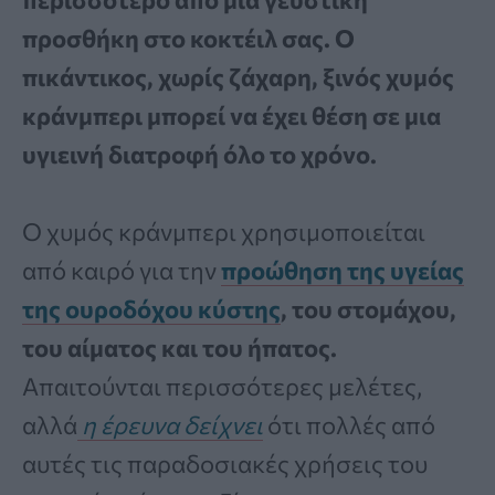
προσθήκη στο κοκτέιλ σας. Ο
πικάντικος, χωρίς ζάχαρη, ξινός χυμός
κράνμπερι μπορεί να έχει θέση σε μια
υγιεινή διατροφή όλο το χρόνο.
Ο χυμός κράνμπερι χρησιμοποιείται
από καιρό για την
προώθηση της υγείας
της ουροδόχου κύστης
, του στομάχου,
του αίματος και του ήπατος.
Απαιτούνται περισσότερες μελέτες,
αλλά
η έρευνα δείχνει
ότι πολλές από
αυτές τις παραδοσιακές χρήσεις του