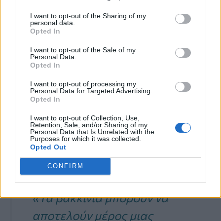
αρτηριακή πίεση
βρήκε μόνο μια
I want to opt-out of the Sharing of my
personal data.
ελαφρά μείωση μετά την κατανάλωση
Opted In
500 mL χυμού κράνμπερι
καθημερινά
I want to opt-out of the Sale of my
Personal Data.
για οκτώ εβδομάδες. Μια άλλη
Opted In
ανασκόπηση 16 μελετών
διαπίστωσε ότι
I want to opt-out of processing my
Personal Data for Targeted Advertising.
τα κράνμπερι είχαν θετικές επιδράσεις
Opted In
στην υγεία της καρδιάς αλλά όχι αρκετές
I want to opt-out of Collection, Use,
Retention, Sale, and/or Sharing of my
Personal Data that Is Unrelated with the
για να θεωρηθούν στατιστικά
Purposes for which it was collected.
Opted Out
σημαντικά.
CONFIRM
«Τα βακκίνια μπορούν να
αποτελούν μέρος μιας