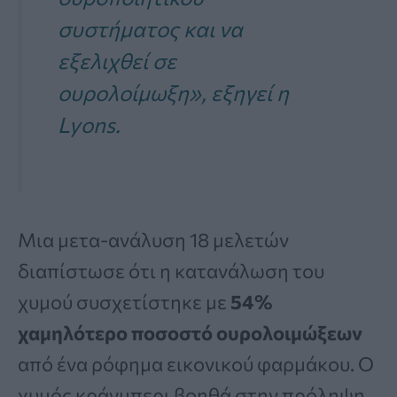
συστήματος και να
εξελιχθεί σε
ουρολοίμωξη», εξηγεί η
Lyons.
Μια μετα-ανάλυση 18 μελετών
διαπίστωσε ότι η κατανάλωση του
χυμού συσχετίστηκε με
54%
χαμηλότερο ποσοστό ουρολοιμώξεων
από ένα ρόφημα εικονικού φαρμάκου. Ο
χυμός κράνμπερι βοηθά στην πρόληψη