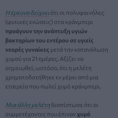
Η έρευνα δείχνει
ότι οι πολυφαινόλες
(φυτικές ενώσεις) στα κράνμπερι
προάγουν την ανάπτυξη υγιών
βακτηρίων του εντέρου σε υγιείς
νεαρές γυναίκες
μετά την κατανάλωση
χυμού για 21 ημέρες. Αξίζει να
σημειωθεί, ωστόσο, ότι η μελέτη
χρηματοδοτήθηκε εν μέρει από μια
εταιρεία που πωλεί χυμό κράνμπερι.
Μια άλλη μελέτη
διαπίστωσε ότι οι
συμμετέχοντες που έπιναν
χυμό