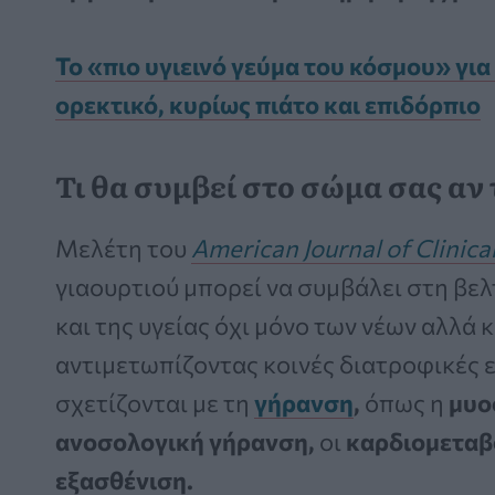
Το «πιο υγιεινό γεύμα του κόσμου» για 
ορεκτικό, κυρίως πιάτο και επιδόρπιο
Τι θα συμβεί στο σώμα σας αν 
Μελέτη του
American Journal of Clinica
γιαουρτιού μπορεί να συμβάλει στη βε
και της υγείας όχι μόνο των νέων αλλά 
αντιμετωπίζοντας κοινές διατροφικές ε
σχετίζονται με τη
γήρανση
,
όπως η
μυο
ανοσολογική γήρανση,
οι
καρδιομεταβ
εξασθένιση.