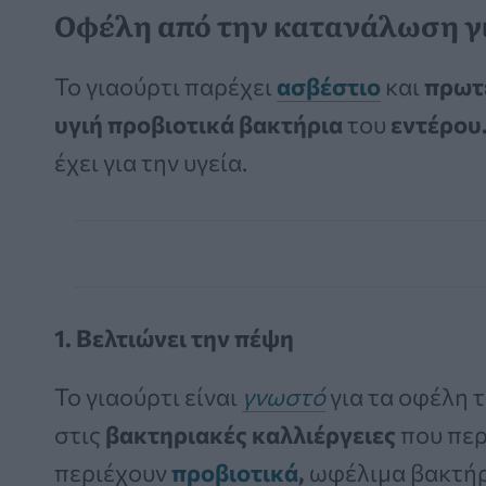
Οφέλη από την κατανάλωση γ
Το γιαούρτι παρέχει
ασβέστιο
και
πρωτ
υγιή
προβιοτικά βακτήρια
του
εντέρου
έχει για την υγεία.
1. Βελτιώνει την πέψη
Το γιαούρτι είναι
γνωστό
για τα οφέλη 
στις
βακτηριακές καλλιέργειες
που περ
περιέχουν
προβιοτικά
,
ωφέλιμα βακτήρι