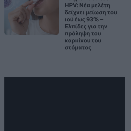
HPV: Νέα μελέτη
δείχνει μείωση του
ιού έως 93% –
Ελπίδες για την
πρόληψη του
καρκίνου του
στόματος