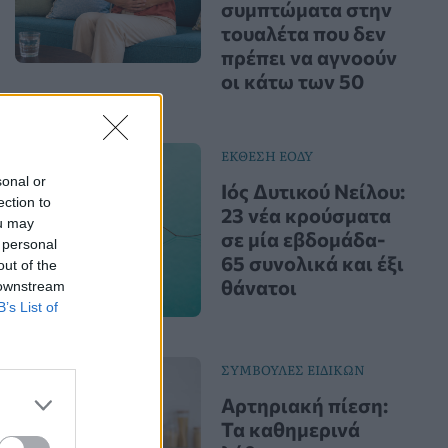
συμπτώματα στην
τουαλέτα που δεν
πρέπει να αγνοούν
οι κάτω των 50
ΕΚΘΕΣΗ ΕΟΔΥ
sonal or
Ιός Δυτικού Νείλου:
ection to
23 νέα κρούσματα
ou may
σε μία εβδομάδα-
 personal
65 συνολικά και έξι
out of the
θάνατοι
 downstream
B’s List of
ΣΥΜΒΟΥΛΕΣ ΕΙΔΙΚΩΝ
Αρτηριακή πίεση:
Τα καθημερινά