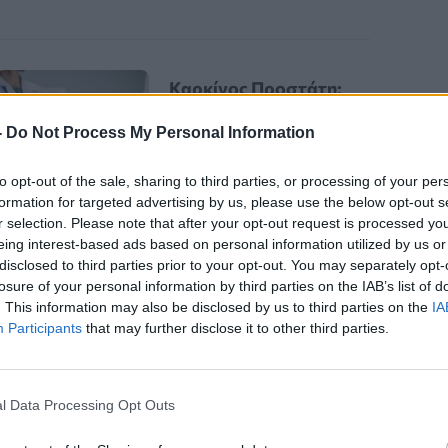
Καρκίνος Προστάτη:
Νέα Ελάχιστα
-
Do Not Process My Personal Information
Επεμβατική Εστιακή
Θεραπεία με NanoKnife
to opt-out of the sale, sharing to third parties, or processing of your per
formation for targeted advertising by us, please use the below opt-out s
r selection. Please note that after your opt-out request is processed y
eing interest-based ads based on personal information utilized by us or
disclosed to third parties prior to your opt-out. You may separately opt-
losure of your personal information by third parties on the IAB’s list of
. This information may also be disclosed by us to third parties on the
IA
Participants
that may further disclose it to other third parties.
ρούμε να αποκομίσουμε αν
ύρτι από τα νεανικά μας χρόνια.
l Data Processing Opt Outs