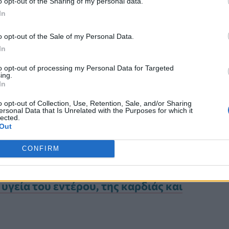
o opt-out of the Sharing of my personal data.
οκομικό προϊόν
που
In
υ
γάλακτος
με
καλλιέργεια
o opt-out of the Sale of my Personal Data.
ακτόζη (ένα φυσικό σάκχαρο του
In
. Αυτό προκαλεί την
πήξη
των
to opt-out of processing my Personal Data for Targeted
ing.
 γιαούρτι τη χαρακτηριστική
ξινή
In
o opt-out of Collection, Use, Retention, Sale, and/or Sharing
ersonal Data that Is Unrelated with the Purposes for which it
lected.
Out
CONFIRM
υγεία του εντέρου, της καρδιάς και