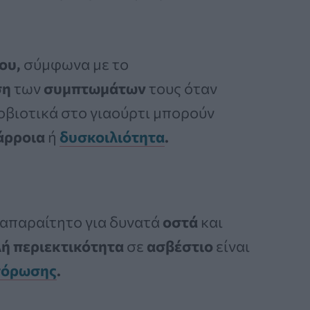
ου,
σύμφωνα με το
ση
των
συμπτωμάτων
τους όταν
οβιοτικά στο γιαούρτι μπορούν
άρροια
ή
δυσκοιλιότητα
.
απαραίτητο για δυνατά
οστά
και
ή περιεκτικότητα
σε
ασβέστιο
είναι
πόρωσης
.