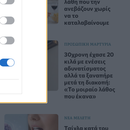
λάθη που την
ανεβάζουν χωρίς
να το
καταλαβαίνουμε
ΠΡΟΣΩΠΙΚΗ ΜΑΡΤΥΡΙΑ
30χρονη έχασε 20
κιλά με ενέσεις
αδυνατίσματος
αλλά τα ξαναπήρε
μετά τη διακοπή:
«Το μοιραίο λάθος
που έκανα»
ΝΕΑ ΜΕΛΕΤΗ
Τσίχλα κατά του