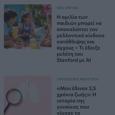
ΝΕΑ ΕΡΕΥΝΑ
Η ομιλία των
παιδιών μπορεί να
αποκαλύπτει τον
μελλοντικό κίνδυνο
κατάθλιψης και
άγχους – Τι έδειξε
μελέτη του
Stanford με AI
ΠΡΟΣΩΠΙΚΗ ΜΑΡΤΥΡΙΑ
«Μου έδιναν 2,5
χρόνια ζωής»: Η
ιστορία της
γυναίκας που
νίκησε τα