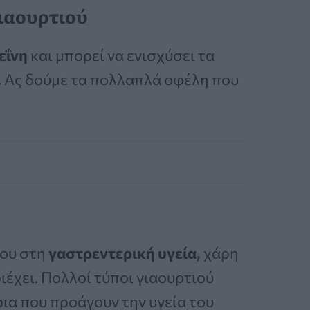
ιαουρτιού
εΐνη
και μπορεί να ενισχύσει τα
.
Ας δούμε τα πολλαπλά οφέλη που
του στη
γαστρεντερική υγεία,
χάρη
ιέχει. Πολλοί τύποι γιαουρτιού
α που προάγουν την υγεία του