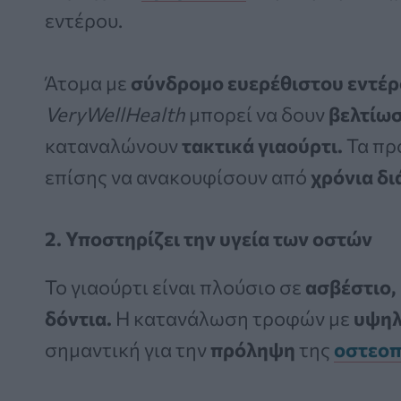
εντέρου.
Άτομα με
σύνδρομο ευερέθιστου εντέρ
VeryWellHealth
μπορεί να δουν
βελτίω
καταναλώνουν
τακτικά γιαούρτι.
Τα πρ
επίσης να ανακουφίσουν από
χρόνια δι
2. Υποστηρίζει την υγεία των οστών
Το γιαούρτι είναι πλούσιο σε
ασβέστιο,
δόντια.
Η κατανάλωση τροφών με
υψηλ
σημαντική για την
πρόληψη
της
οστεο