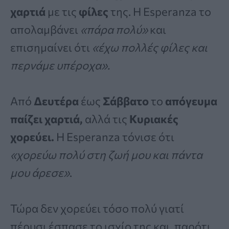
χαρτιά
με τις
φίλες
της. Η Esperanza το
απολαμβάνει
«πάρα πολύ»
και
επισημαίνει ότι
«έχω πολλές φίλες και
περνάμε υπέροχα».
Από
Δευτέρα
έως
Σάββατο
το
απόγευμα
παίζει χαρτιά,
αλλά τις
Κυριακές
χορεύει.
Η Esperanza τόνισε ότι
«χορεύω πολύ στη ζωή μου και πάντα
μου άρεσε»
.
Τώρα δεν χορεύει τόσο πολύ γιατί
πέρυσι έσπασε το ισχίο της και, παρότι