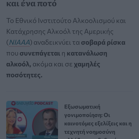
και ένα ποτό
Το Εθνικό Ινστιτούτο Αλκοολισμού και
Κατάχρησης Αλκοόλ της Αμερικής
(
NIAAA
) αναδεικνύει τα
σοβαρά ρίσκα
που
συνεπάγεται
η
κατανάλωση
αλκοόλ,
ακόμα και σε
χαμηλές
ποσότητες.
Εξωσωματική
γονιμοποίηση: Οι
καινοτόμες εξελίξεις και η
τεχνητή νοημοσύνη