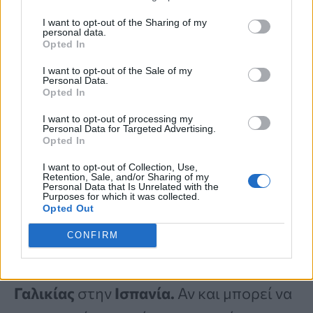
ενώ πάντα χτενίζει τα
μαλλιά
της και
I want to opt-out of the Sharing of my
βάζει
λίγο κραγιόν.
personal data.
Opted In
I want to opt-out of the Sale of my
Η Esperanza πιστεύει ότι
«το να είσαι
Personal Data.
Opted In
χαρούμενος και να έχεις όρεξη για ζωή»
I want to opt-out of processing my
της επιτρέπει να απολαμβάνει κάθε
Personal Data for Targeted Advertising.
Opted In
μέρα, κάθε μήνα και κάθε χρόνο.
I want to opt-out of Collection, Use,
Retention, Sale, and/or Sharing of my
Personal Data that Is Unrelated with the
Purposes for which it was collected.
Πώς να φτιάξετε licor café
Opted Out
CONFIRM
Γνωστό και ως
«licorca»,
το
λικέρ
καφέ
είναι πολύ δημοφιλές στην
περιοχή
της
Γαλικίας
στην
Ισπανία.
Αν και μπορεί να