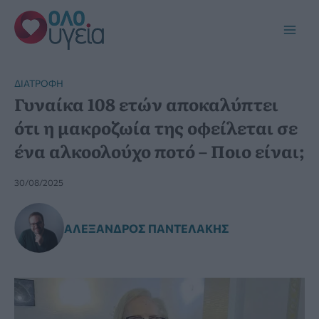
Μετάβαση
στο
Main
περιεχόμενο
Men
ΔΙΑΤΡΟΦΉ
Γυναίκα 108 ετών αποκαλύπτει
ότι η μακροζωία της οφείλεται σε
ένα αλκοολούχο ποτό – Ποιο είναι;
30/08/2025
ΑΛΈΞΑΝΔΡΟΣ ΠΑΝΤΕΛΆΚΗΣ