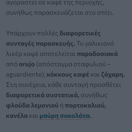
αγοραστεί σε καφέ της περιοχής,
συνήθως παρασκευάζεται στο σπίτι.
Υπάρχουν πολλές
διαφορετικές
συνταγές παρασκευής.
Το γαλικιανό
λικέρ καφέ αποτελείται
παραδοσιακά
από
orujo
(απόσταγμα σταφυλιού –
aguardiente),
κόκκους καφέ
και
ζάχαρη.
Στη συνέχεια, κάθε συνταγή προσθέτει
διαφορετικά συστατικά,
συνήθως
φλούδα λεμονιού
ή
πορτοκαλιού,
κανέλα
και
μαύρη σοκολάτα
.