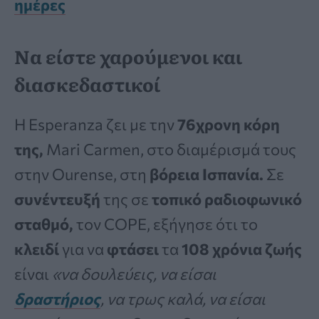
ημέρες
Να είστε χαρούμενοι και
διασκεδαστικοί
Η Esperanza ζει με την
76χρονη κόρη
της,
Mari Carmen, στο διαμέρισμά τους
στην Ourense, στη
βόρεια Ισπανία.
Σε
συνέντευξή
της σε
τοπικό ραδιοφωνικό
σταθμό,
τον COPE, εξήγησε ότι το
κλειδί
για να
φτάσει
τα
108 χρόνια
ζωής
είναι
«να δουλεύεις, να είσαι
δραστήριος
, να τρως καλά, να είσαι