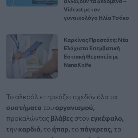
αλλάζουν τα δεδομένα –
Vidcast με τον
γυναικολόγο Ηλία Τσάκο
Καρκίνος Προστάτη: Νέα
Ελάχιστα Επεμβατική
Εστιακή Θεραπεία με
NanoKnife
Το αλκοόλ επηρεάζει σχεδόν όλα τα
συστήματα
του
οργανισμού,
προκαλώντας
βλάβες
στον
εγκέφαλο,
την
καρδιά,
το
ήπαρ,
το
πάγκρεας,
το