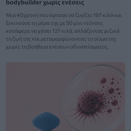
bodybuilder χωρίς ενέσεις
Μια 40χρονη που έφτασε να ζυγίζει 197 κιλά και
ξεκινούσε τη μέρα της με 50 μίνι ντόνατς
κατάφερε να χάσει 127 κιλά, αλλάζοντας ριζικά
τη ζωή της και μεταμορφώνοντας το σώμα της
χωρίς τη βοήθεια ενέσεων αδυνατίσματος.