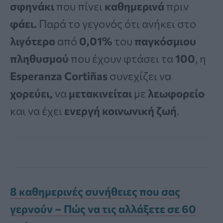
σφηνάκι
που πίνει
καθημερινά
πριν
φάει.
Παρά το γεγονός ότι ανήκει στο
λιγότερο
από
0,01%
του
παγκόσμιου
πληθυσμού
που έχουν φτάσει τα
100
, η
Esperanza Cortiñas
συνεχίζει να
χορεύει,
να
μετακινείται
με
λεωφορείο
και να έχει
ενεργή κοινωνική
ζωή
.
8 καθημερινές συνήθειες που σας
γερνούν – Πώς να τις αλλάξετε σε 60