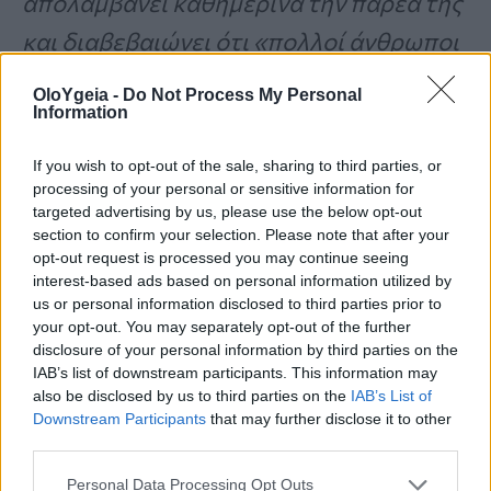
απολαμβάνει καθημερινά την παρέα της
και διαβεβαιώνει ότι «πολλοί άνθρωποι
της μιλούν στον δρόμο σαν να είναι
OloYgeia -
Do Not Process My Personal
Information
διασημότητα».
If you wish to opt-out of the sale, sharing to third parties, or
processing of your personal or sensitive information for
Η Esperanza
δεν φοβάται τα μακρινά
targeted advertising by us, please use the below opt-out
ταξίδια
και πριν από μερικές εβδομάδες
section to confirm your selection. Please note that after your
opt-out request is processed you may continue seeing
ταξίδεψε με
τρένο
στην
Alicante,
interest-based ads based on personal information utilized by
us or personal information disclosed to third parties prior to
διαδρομή
πέντε ωρών,
για να δει την
your opt-out. You may separately opt-out of the further
κόρη
της
που ζει εκεί. Της αρέσει να
disclosure of your personal information by third parties on the
IAB’s list of downstream participants. This information may
περιποιείται τον
εαυτό
της και έχει
also be disclosed by us to third parties on the
IAB’s List of
Downstream Participants
that may further disclose it to other
φορέματα
όλων των
χρωμάτων
,
«έως
third parties.
και τρεις ντουλάπες γεμάτες ρούχα»,
Personal Data Processing Opt Outs