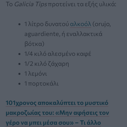
Το
Galicia Tips
προτείνει τα εξής υλικά:
1 λίτρο δυνατού
αλκοόλ
(orujo,
aguardiente, ή εναλλακτικά
βότκα)
1/4 κιλό αλεσμένο καφέ
1/2 κιλό ζάχαρη
1 λεμόνι
1 πορτοκάλι
101χρονος αποκαλύπτει το μυστικό
μακροζωίας του: «Μην αφήσεις τον
γέρο να μπει μέσα σου» – Τι άλλο