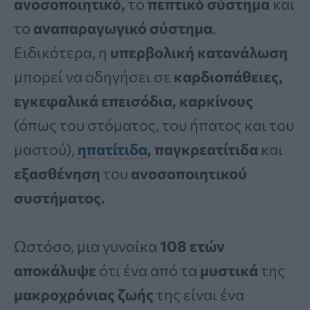
ανοσοποιητικό,
το
πεπτικό σύστημα
και
το
αναπαραγωγικό
σύστημα
.
Ειδικότερα, η
υπερβολική κατανάλωση
μπορεί να οδηγήσει σε
καρδιοπάθειες,
εγκεφαλικά επεισόδια, καρκίνους
(όπως του στόματος, του ήπατος και του
μαστού),
ηπατίτιδα
, παγκρεατίτιδα
και
εξασθένηση
του
ανοσοποιητικού
συστήματος.
Ωστόσο, μια γυναίκα
108
ετών
αποκάλυψε
ότι ένα από τα
μυστικά
της
μακροχρόνιας
ζωής
της είναι ένα