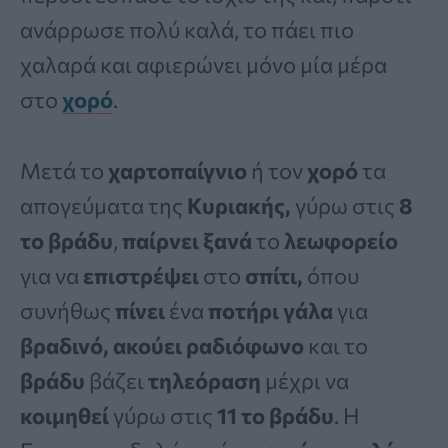
ανάρρωσε πολύ καλά, το πάει πιο
χαλαρά και αφιερώνει μόνο μία μέρα
στο
χορό
.
Μετά το
χαρτοπαίγνιο
ή τον
χορό
τα
απογεύματα της
Κυριακής,
γύρω στις
8
το βράδυ
,
παίρνει ξανά
το
λεωφορείο
για να
επιστρέψει
στο
σπίτι,
όπου
συνήθως
πίνει
ένα
ποτήρι
γάλα
για
βραδινό, ακούει ραδιόφωνο
και το
βράδυ
βάζει
τηλεόραση
μέχρι να
κοιμηθεί
γύρω στις
11 το βράδυ
. Η