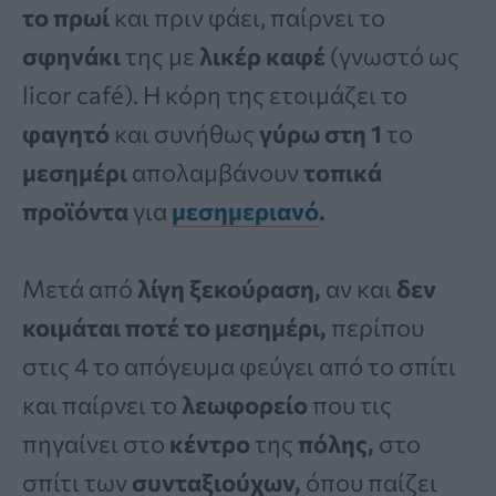
το πρωί
και πριν φάει, παίρνει το
σφηνάκι
της με
λικέρ
καφέ
(γνωστό ως
licor café). Η κόρη της ετοιμάζει το
φαγητό
και συνήθως
γύρω στη 1
το
μεσημέρι
απολαμβάνουν
τοπικά
προϊόντα
για
μεσημεριανό
.
Μετά από
λίγη
ξεκούραση,
αν και
δεν
κοιμάται ποτέ το μεσημέρι,
περίπου
στις 4 το απόγευμα φεύγει από το σπίτι
και παίρνει το
λεωφορείο
που τις
πηγαίνει στο
κέντρο
της
πόλης,
στο
σπίτι των
συνταξιούχων,
όπου παίζει