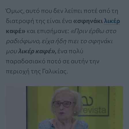
Όμως, αυτό που δεν λείπει ποτέ από τη
διατροφή της είναι ένα
«σφηνάκι
λικέρ
καφέ»
και επισήμανε:
«Πριν έρθω στο
ραδιόφωνο, είχα ήδη πιει το σφηνάκι
μου
λικέρ καφέ»,
ένα πολύ
παραδοσιακό ποτό σε αυτήν την
περιοχή της Γαλικίας.