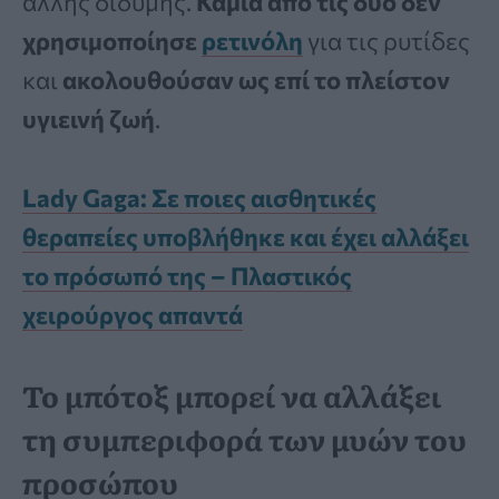
άλλης δίδυμης.
Καμία από τις δύο δεν
χρησιμοποίησε
ρετινόλη
για τις ρυτίδες
και
ακολουθούσαν ως επί το πλείστον
υγιεινή ζωή
.
Lady Gaga: Σε ποιες αισθητικές
θεραπείες υποβλήθηκε και έχει αλλάξει
το πρόσωπό της – Πλαστικός
χειρούργος απαντά
Το μπότοξ μπορεί να αλλάξει
τη συμπεριφορά των μυών του
προσώπου