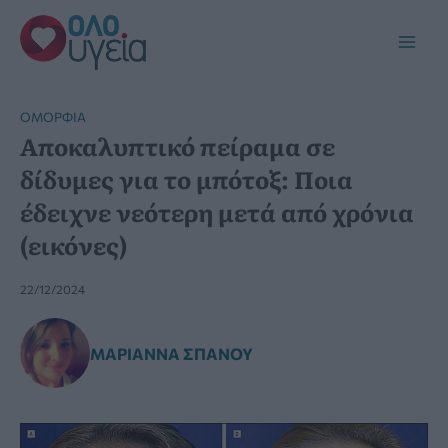
Μετάβαση
στο
Main
περιεχόμενο
Men
ΟΜΟΡΦΙΆ
Αποκαλυπτικό πείραμα σε
δίδυμες για το μπότοξ: Ποια
έδειχνε νεότερη μετά από χρόνια
(εικόνες)
22/12/2024
ΜΑΡΙΆΝΝΑ ΣΠΑΝΟΎ