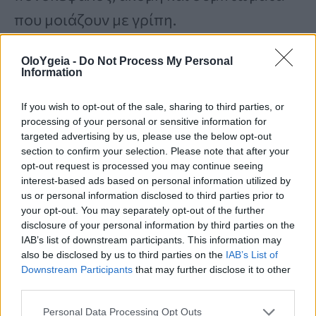
που μοιάζουν με γρίπη.
OloYgeia -
Do Not Process My Personal
Information
If you wish to opt-out of the sale, sharing to third parties, or
Διαβάστε Περισσότερα
processing of your personal or sensitive information for
targeted advertising by us, please use the below opt-out
Tamzin Outhwaite: «Δεν ήθελα
section to confirm your selection. Please note that after your
λίφτινγκ ούτε ενέσεις» – Ποια
opt-out request is processed you may continue seeing
interest-based ads based on personal information utilized by
αισθητική θεραπεία επέλεξε για
us or personal information disclosed to third parties prior to
σφριγηλό και νεανικό δέρμα
your opt-out. You may separately opt-out of the further
disclosure of your personal information by third parties on the
Πώς να εξαφανίσω τους μαύρους
IAB’s list of downstream participants. This information may
κύκλους και τις σακούλες κάτω από τα
also be disclosed by us to third parties on the
IAB’s List of
μάτια; Το Cleveland Clinic απαντά
Downstream Participants
that may further disclose it to other
third parties.
Κρίσιμες παρεμβάσεις για την
Personal Data Processing Opt Outs