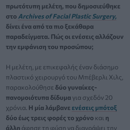
πρωτότυπη μελέτη, που δημοσιεύθηκε
στο
Archives of Facial Plastic Surgery,
δίνει ένα από τα πιο ξεκάθαρα
παραδείγματα. Πώς οι ενέσεις αλλάζουν
την εμφάνιση του προσώπου;
Η μελέτη, με επικεφαλής έναν διάσημο
πλαστικό χειρουργό του Μπέβερλι Χιλς,
παρακολούθησε
δύο γυναίκες-
πανομοιότυπα δίδυμα
για σχεδόν 20
χρόνια.
Η μία λάμβανε
ενέσεις μπότοξ
δύο έως τρεις φορές το χρόνο
και
η
άλλη
άφησε τη φύση να διαγράψει την