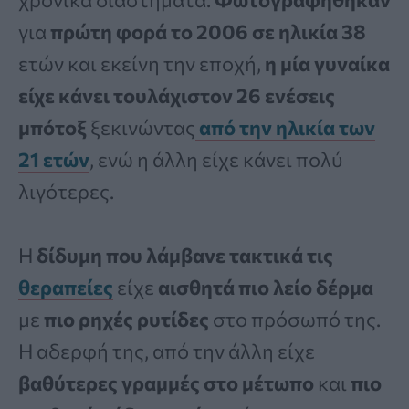
για
πρώτη φορά το 2006 σε ηλικία 38
ετών και εκείνη την εποχή,
η μία γυναίκα
είχε κάνει τουλάχιστον 26 ενέσεις
μπότοξ
ξεκινώντας
από την ηλικία των
21 ετών
, ενώ η άλλη είχε κάνει πολύ
λιγότερες.
Η
δίδυμη που λάμβανε τακτικά τις
θεραπείες
είχε
αισθητά πιο λείο δέρμα
με
πιο ρηχές ρυτίδες
στο πρόσωπό της.
Η αδερφή της, από την άλλη είχε
βαθύτερες γραμμές στο μέτωπο
και
πιο