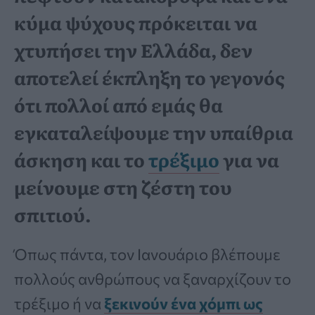
κύμα ψύχους πρόκειται να
χτυπήσει την Ελλάδα, δεν
αποτελεί έκπληξη το γεγονός
ότι πολλοί από εμάς θα
εγκαταλείψουμε την υπαίθρια
άσκηση και το
τρέξιμο
για να
μείνουμε στη ζέστη του
σπιτιού.
Όπως πάντα, τον Ιανουάριο βλέπουμε
πολλούς ανθρώπους να ξαναρχίζουν το
τρέξιμο ή να
ξεκινούν ένα χόμπι ως