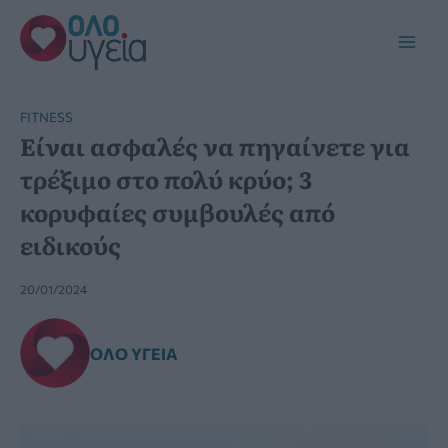
Μετάβαση
στο
Main
περιεχόμενο
Men
FITNESS
Είναι ασφαλές να πηγαίνετε για
τρέξιμο στο πολύ κρύο; 3
κορυφαίες συμβουλές από
ειδικούς
20/01/2024
ΌΛΟ ΥΓΕΊΑ