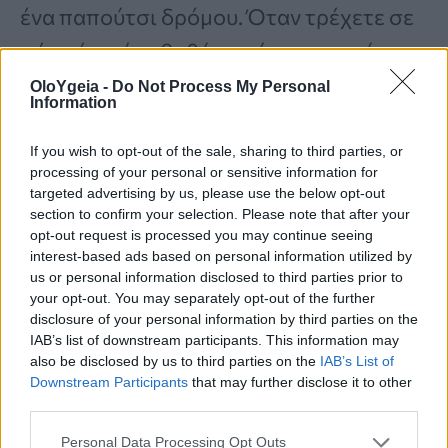
ένα παπούτσι δρόμου. Όταν τρέχετε σε
πάγο ή σε ένα βαθύ στρώμα χιονιού, η
συσκευή έλξης εφαρμόζει πάνω από τα
OloYgeia -
Do Not Process My Personal
Information
πόδια σας για να κλειδώσει τη λαβή σας
If you wish to opt-out of the sale, sharing to third parties, or
και να σας δώσει τον έλεγχο σε
processing of your personal or sensitive information for
ολισθηρές συνθήκες.
targeted advertising by us, please use the below opt-out
section to confirm your selection. Please note that after your
opt-out request is processed you may continue seeing
interest-based ads based on personal information utilized by
us or personal information disclosed to third parties prior to
your opt-out. You may separately opt-out of the further
disclosure of your personal information by third parties on the
Διαβάστε Περισσότερα
IAB’s list of downstream participants. This information may
also be disclosed by us to third parties on the
IAB’s List of
Γονιμότητα: Πώς οι χαμηλές
Downstream Participants
that may further disclose it to other
θερμοκρασίες επηρεάζουν την
third parties.
ποιότητα του σπέρματος
Personal Data Processing Opt Outs