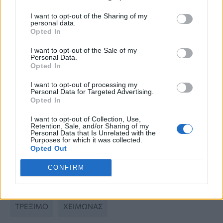
Χειμώνας και δέρμα: Πώς να το
I want to opt-out of the Sharing of my
προστατεύσετε από το κρύο, τον ήλιο
personal data.
Opted In
και την αφυδάτωση
I want to opt-out of the Sale of my
Personal Data.
Ποια είναι η ιδανική θερμοκρασία μέσα
Opted In
στο σπίτι τον χειμώνα – Πώς να το
πετύχετε χωρίς να εκτοξευτούν τα
I want to opt-out of processing my
Personal Data for Targeted Advertising.
έξοδα
Opted In
I want to opt-out of Collection, Use,
Αρθρίτιδα τον χειμώνα: Πώς να
Retention, Sale, and/or Sharing of my
Personal Data that Is Unrelated with the
μειώσετε τον πόνο και τη δυσκαμψία
Purposes for which it was collected.
στις αρθρώσεις
Opted Out
CONFIRM
ΤΡΕΞΙΜΟ
ΧΕΙΜΏΝΑΣ