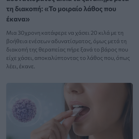
τη διακοπή: «Το μοιραίο λάθος που
έκανα»
Μια 30χρονη κατάφερε να χάσει 20 κιλά με τη
βοήθεια ενέσεων αδυνατίσματος, όμως μετά τη
διακοπή της θεραπείας πήρε ξανά το βάρος που
είχε χάσει, αποκαλύπτοντας το λάθος που, όπως
λέει, έκανε.