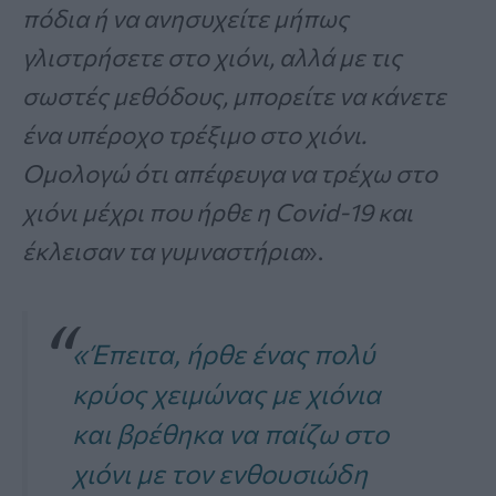
πόδια ή να ανησυχείτε μήπως
γλιστρήσετε στο χιόνι, αλλά με τις
σωστές μεθόδους, μπορείτε να κάνετε
ένα υπέροχο τρέξιμο στο χιόνι.
Ομολογώ ότι απέφευγα να τρέχω στο
χιόνι μέχρι που ήρθε η Covid-19 και
έκλεισαν τα γυμναστήρια
».
«Έπειτα, ήρθε ένας πολύ
κρύος χειμώνας με χιόνια
και βρέθηκα να παίζω στο
χιόνι με τον ενθουσιώδη