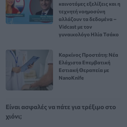
καινοτόμες εξελίξεις και η
τεχνητή νοημοσύνη
αλλάζουν τα δεδομένα –
Vidcast με τον
γυναικολόγο Ηλία Τσάκο
Καρκίνος Προστάτη: Νέα
Ελάχιστα Επεμβατική
Εστιακή Θεραπεία με
NanoKnife
Είναι ασφαλές να πάτε για τρέξιμο στο
χιόνι;