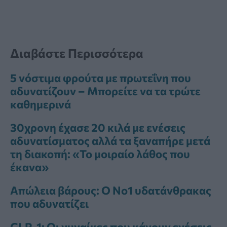
Διαβάστε Περισσότερα
5 νόστιμα φρούτα με πρωτεΐνη που
αδυνατίζουν – Μπορείτε να τα τρώτε
καθημερινά
30χρονη έχασε 20 κιλά με ενέσεις
αδυνατίσματος αλλά τα ξαναπήρε μετά
τη διακοπή: «Το μοιραίο λάθος που
έκανα»
Απώλεια βάρους: Ο Νο1 υδατάνθρακας
που αδυνατίζει
GLP-1: Οι γυναίκες που κάνουν ενέσεις