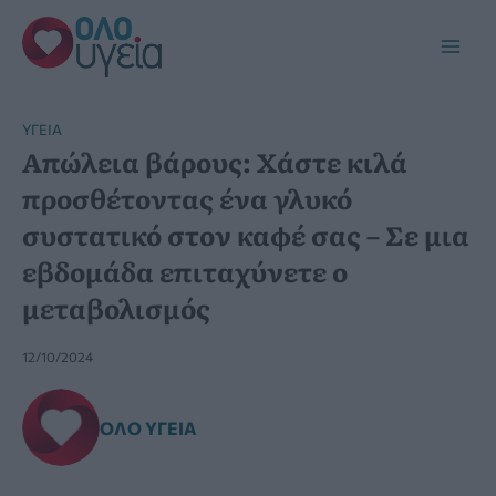
Μετάβαση
στο
Main
περιεχόμενο
Men
YΓΕΊΑ
Απώλεια βάρους: Χάστε κιλά
προσθέτοντας ένα γλυκό
συστατικό στον καφέ σας – Σε μια
εβδομάδα επιταχύνετε ο
μεταβολισμός
12/10/2024
ΌΛΟ ΥΓΕΊΑ