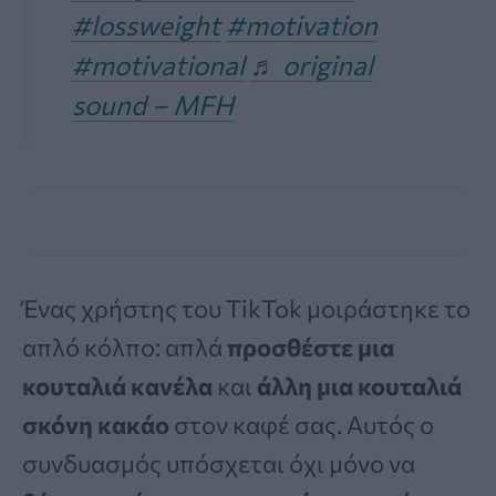
#lossweight
#motivation
#motivational
♬ original
sound – MFH
Ένας χρήστης του TikTok μοιράστηκε το
απλό κόλπο: απλά
προσθέστε μια
κουταλιά κανέλα
και
άλλη μια κουταλιά
σκόνη κακάο
στον καφέ σας. Αυτός ο
συνδυασμός υπόσχεται όχι μόνο να