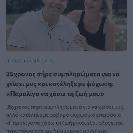
ΠΡΟΣΩΠΙΚΗ ΜΑΡΤΥΡΙΑ
35χρονος πήρε συμπληρώματα για να
χτίσει μυς και κατέληξε με ψύχωση:
«Παραλίγο να χάσω τη ζωή μου»
35χρονος πήρε συμπληρώματα για να χτίσει μυς,
αλλά κατέληξε με σοβαρό ψυχωσικό επεισόδιο –
«Παραλίγο να χάσω τη ζωή μου», εξομολογείται
περιγράφοντας τις δραματικές συνέπειες.