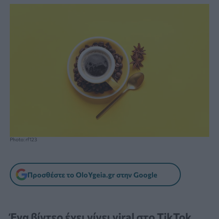
Photo: rf123
Προσθέστε το OloYgeia.gr στην Google
Ένα βίντεο έχει γίνει viral στο TikTok