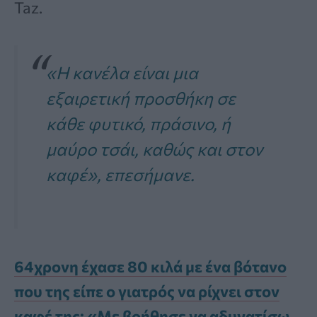
Taz.
«Η κανέλα είναι μια
εξαιρετική προσθήκη σε
κάθε φυτικό, πράσινο, ή
μαύρο τσάι, καθώς και στον
καφέ», επεσήμανε.
64χρονη έχασε 80 κιλά με ένα βότανο
που της είπε ο γιατρός να ρίχνει στον
καφέ της: «Με βοήθησε να αδυνατίσω