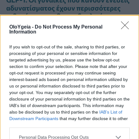
αδυνατίσματος έχουν περισσότερες
πιθανότητες να βρουν δουλειά και
σύντροφο – Μελέτη του Harvard
OloYgeia -
Do Not Process My Personal
Information
If you wish to opt-out of the sale, sharing to third parties, or
processing of your personal or sensitive information for
ΑΠΏΛΕΙΑ ΒΆΡΟΥΣ
ΚΑΚΆΟ
ΚΑΝΈΛΑ
targeted advertising by us, please use the below opt-out
section to confirm your selection. Please note that after your
opt-out request is processed you may continue seeing
ΚΑΦΕΣ
interest-based ads based on personal information utilized by
us or personal information disclosed to third parties prior to
your opt-out. You may separately opt-out of the further
disclosure of your personal information by third parties on the
IAB’s list of downstream participants. This information may
also be disclosed by us to third parties on the
IAB’s List of
Downstream Participants
that may further disclose it to other
third parties.
Just in
Personal Data Processing Opt Outs