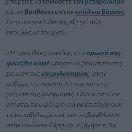
μπορείτε να
τονώσετε τον
μεταβολισμό
και να
βοηθήσετε στην
απώλεια βάρους
.
Στην
ιστοσελίδα
της, εξηγεί πώς
ακριβώς λειτουργεί.
«
Η προσθήκη κανέλας στο
πρωινό σας
φλιτζάνι καφέ
μπορεί να βοηθήσει στη
μείωση της
υπεργλυκαιμίας
, στην
αύξηση της καύσης λίπους και στη
μείωση της φλεγμονής. Όλα αυτά είναι
απίστευτα ωφέλιμα για να επιταχύνουν
το μεταβολισμό σας και να βοηθήσουν
στην απώλεια βάρους
», εξήγησε η Δρ.