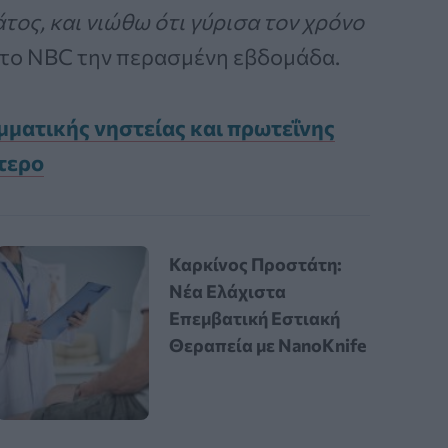
άτος, και νιώθω ότι γύρισα τον χρόνο
 στο NBC την περασμένη εβδομάδα.
μματικής νηστείας και πρωτεΐνης
ντερο
Καρκίνος Προστάτη:
Νέα Ελάχιστα
Επεμβατική Εστιακή
Θεραπεία με NanoKnife