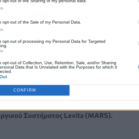
o opt-out of the Sharing of my personal data.
In
o opt-out of the Sale of my Personal Data.
In
to opt-out of processing my Personal Data for Targeted
ing.
In
o opt-out of Collection, Use, Retention, Sale, and/or Sharing
ersonal Data that Is Unrelated with the Purposes for which it
lected.
Out
CONFIRM
α φέρουν τα επιθυμητά
ίνει το
πρώτο άτομο στο Τέξας
που
ργικού Συστήματος Levita (MARS).