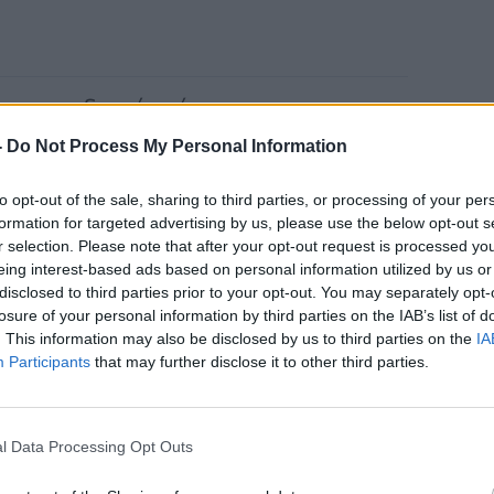
υνο καρδιακής νόσου και
ακή πίεση, διαβήτη και υψηλή
-
Do Not Process My Personal Information
εί τη βάση του μεταβολικού
to opt-out of the sale, sharing to third parties, or processing of your per
formation for targeted advertising by us, please use the below opt-out s
r selection. Please note that after your opt-out request is processed y
eing interest-based ads based on personal information utilized by us or
disclosed to third parties prior to your opt-out. You may separately opt-
losure of your personal information by third parties on the IAB’s list of
. This information may also be disclosed by us to third parties on the
IA
Participants
that may further disclose it to other third parties.
l Data Processing Opt Outs