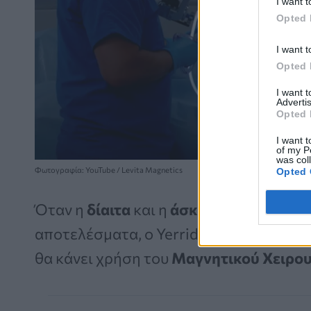
I want t
Opted 
I want t
Opted 
I want 
Advertis
Opted 
I want t
of my P
was col
Φωτογραφία: YouTube / Levita Magnetics
Opted 
Όταν η
δίαιτα
και η
άσκηση
απέτυχαν
ν
αποτελέσματα, ο Yerrid συμφώνησε να γ
θα κάνει χρήση του
Μαγνητικού Χειρου