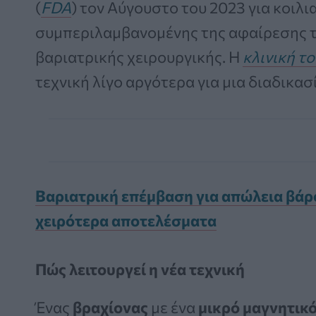
(
FDA
) τον Αύγουστο του 2023 για κοιλι
συμπεριλαμβανομένης της αφαίρεσης τ
βαριατρικής χειρουργικής. Η
κλινική τ
τεχνική λίγο αργότερα για μια διαδικασ
Βαριατρική επέμβαση για απώλεια βάρο
χειρότερα αποτελέσματα
Πώς λειτουργεί η νέα τεχνική
Ένας
βραχίονας
με ένα
μικρό μαγνητικ