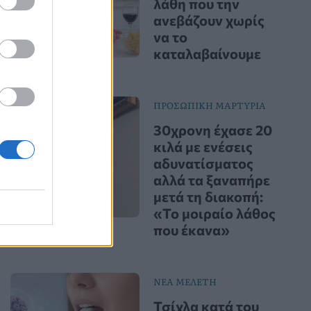
λάθη που την
ανεβάζουν χωρίς
να το
καταλαβαίνουμε
ΠΡΟΣΩΠΙΚΗ ΜΑΡΤΥΡΙΑ
30χρονη έχασε 20
κιλά με ενέσεις
αδυνατίσματος
αλλά τα ξαναπήρε
μετά τη διακοπή:
«Το μοιραίο λάθος
που έκανα»
ΝΕΑ ΜΕΛΕΤΗ
Τσίχλα κατά του