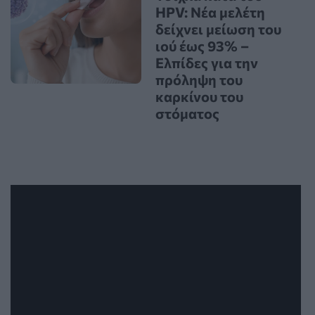
HPV: Νέα μελέτη
δείχνει μείωση του
ιού έως 93% –
Ελπίδες για την
πρόληψη του
καρκίνου του
στόματος