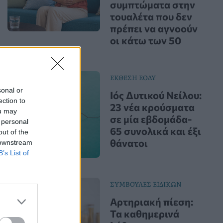
συμπτώματα στην
τουαλέτα που δεν
πρέπει να αγνοούν
οι κάτω των 50
ΕΚΘΕΣΗ ΕΟΔΥ
sonal or
Ιός Δυτικού Νείλου:
ection to
23 νέα κρούσματα
ou may
σε μία εβδομάδα-
 personal
65 συνολικά και έξι
out of the
θάνατοι
 downstream
B’s List of
ΣΥΜΒΟΥΛΕΣ ΕΙΔΙΚΩΝ
Αρτηριακή πίεση:
Τα καθημερινά