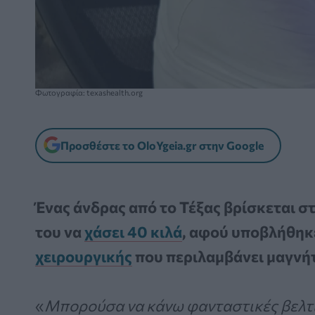
Φωτογραφία: texashealth.org
Προσθέστε το OloYgeia.gr στην Google
Ένας άνδρας από το Τέξας βρίσκεται στ
του να
χάσει 40 κιλά
, αφού υποβλήθηκε
χειρουργικής
που περιλαμβάνει μαγνήτ
«
Μπορούσα να κάνω φανταστικές βελτι