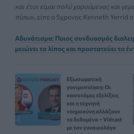
και έτσι είμαι πολύ χαρούμενος και γεμ
πίσω
», είπε ο 5χρονος Kenneth Yerrid
Αδυνάτισμα: Ποιος συνδυασμός διαλει
μειώνει το λίπος και προστατεύει το έ
Εξωσωματική
γονιμοποίηση: Οι
καινοτόμες εξελίξεις
και η τεχνητή
νοημοσύνη αλλάζουν
τα δεδομένα – Vidcast
με τον γυναικολόγο