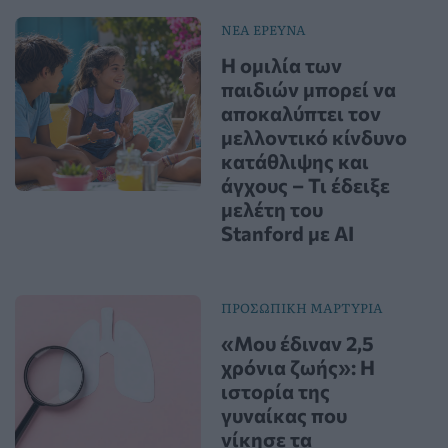
ΝΕΑ ΕΡΕΥΝΑ
Η ομιλία των
παιδιών μπορεί να
αποκαλύπτει τον
μελλοντικό κίνδυνο
κατάθλιψης και
άγχους – Τι έδειξε
μελέτη του
Stanford με AI
ΠΡΟΣΩΠΙΚΗ ΜΑΡΤΥΡΙΑ
«Μου έδιναν 2,5
χρόνια ζωής»: Η
ιστορία της
γυναίκας που
νίκησε τα