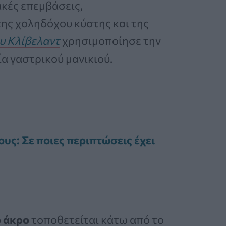
ακές επεμβάσεις,
ης χοληδόχου κύστης και της
ου Κλίβελαντ
χρησιμοποίησε την
ία γαστρικού μανικιού.
υς: Σε ποιες περιπτώσεις έχει
ό άκρο
τοποθετείται κάτω από το