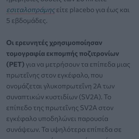
εσιταλοπράμης
είτε placebo για έως και
5 εβδομάδες.
Οι ερευνητές χρησιμοποίησαν
τομογραφία εκπομπής ποζιτρονίων
(PET)
για να μετρήσουν τα επίπεδα μιας
πρωτεΐνης στον εγκέφαλο, που
ονομάζεται γλυκοπρωτεΐνη 2Α των
συναπτικών κυστιδίων (SV2A). Το
επίπεδο της πρωτεΐνης SV2A στον
εγκέφαλο υποδηλώνει παρουσία
συνάψεων. Τα υψηλότερα επίπεδα σε