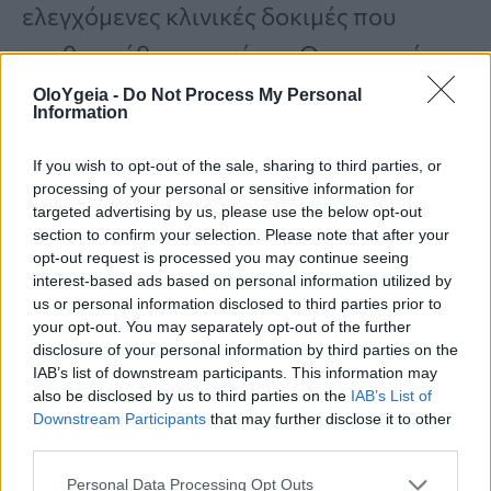
ελεγχόμενες κλινικές δοκιμές που
αναθεωρήθηκαν από τον Οργανισμό
Τροφίμων και Φαρμάκων για την
OloYgeia -
Do Not Process My Personal
Information
αλπραζολάμη
, γνωστή με την εμπορική
ονομασία Xanax XR. Είναι ένα από μια
If you wish to opt-out of the sale, sharing to third parties, or
processing of your personal or sensitive information for
κατηγορία ηρεμιστικών γνωστών ως
targeted advertising by us, please use the below opt-out
section to confirm your selection. Please note that after your
βενζοδιαζεπίνες, που
opt-out request is processed you may continue seeing
συνταγογραφούνται ευρέως από τη
interest-based ads based on personal information utilized by
us or personal information disclosed to third parties prior to
δεκαετία του 1970 για τη θεραπεία
your opt-out. You may separately opt-out of the further
disclosure of your personal information by third parties on the
ιατρικών καταστάσεων όπως το άγχος
IAB’s list of downstream participants. This information may
και η αϋπνία.
also be disclosed by us to third parties on the
IAB’s List of
Downstream Participants
that may further disclose it to other
third parties.
Personal Data Processing Opt Outs