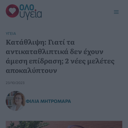
Μετάβαση
στο
Main
περιεχόμενο
Men
YΓΕΊΑ
Κατάθλιψη: Γιατί τα
αντικαταθλιπτικά δεν έχουν
άμεση επίδραση; 2 νέες μελέτες
αποκαλύπτουν
23/10/2023
ΦΊΛΙΑ ΜΗΤΡΟΜΆΡΑ