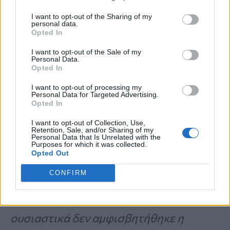
Τα τελευταία χρόνια, οι
I want to opt-out of the Sharing of my
βενζοδιαζεπίνες έχουν
personal data.
Opted In
συσχετιστεί με σοβαρούς
I want to opt-out of the Sale of my
κλινικούς κινδύνους, όπως
Personal Data.
Opted In
εξάρτηση, στέρηση,
I want to opt-out of processing my
πτώσεις και γνωστική
Personal Data for Targeted Advertising.
Opted In
εξασθένηση.
I want to opt-out of Collection, Use,
Retention, Sale, and/or Sharing of my
Personal Data that Is Unrelated with the
Purposes for which it was collected.
Opted Out
CONFIRM
«Οι κλινικοί γιατροί γνωρίζουν καλά
αυτά τα ζητήματα ασφάλειας, αλλά
ουσιαστικά δεν αμφισβητήθηκε η