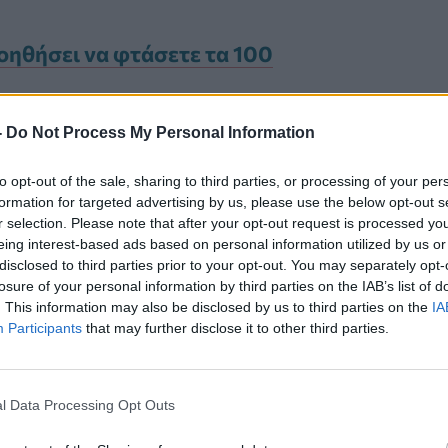
οηθήσει να φτάσετε τα 100
-
Do Not Process My Personal Information
to opt-out of the sale, sharing to third parties, or processing of your per
Καρκίνος Προστάτη:
formation for targeted advertising by us, please use the below opt-out s
Νέα Ελάχιστα
r selection. Please note that after your opt-out request is processed y
Επεμβατική Εστιακή
eing interest-based ads based on personal information utilized by us or
disclosed to third parties prior to your opt-out. You may separately opt-
Θεραπεία με NanoKnife
losure of your personal information by third parties on the IAB’s list of
. This information may also be disclosed by us to third parties on the
IA
Participants
that may further disclose it to other third parties.
l Data Processing Opt Outs