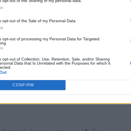
o opt-out of the Sharing of my personal data.
υ μπορείτε να ακολουθήσετε και
In
μόσετε για
να
ζήσετε μέχρι τα 100.
o opt-out of the Sale of my Personal Data.
In
να ζήσετε μέχρι τα 100
to opt-out of processing my Personal Data for Targeted
ing.
In
o opt-out of Collection, Use, Retention, Sale, and/or Sharing
ersonal Data that Is Unrelated with the Purposes for which it
lected.
Out
CONFIRM
σας και τη δια βίου μάθηση