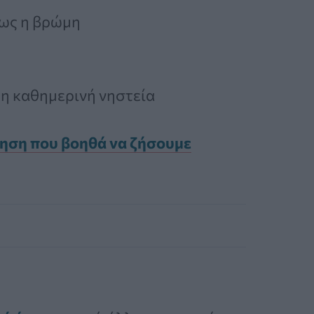
πως η βρώμη
ρη καθημερινή νηστεία
κηση που βοηθά να ζήσουμε