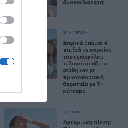
δυσκοιλιότητα;
ΝΕΑ ΕΡΕΥΝΑ
Ιατρικό θαύμα: 4
παιδιά με καρκίνο
του εγκεφάλου
τελικού σταδίου
σώθηκαν με
πρωτοποριακή
θεραπεία με Τ-
κύτταρα
ΠΡΟΣΟΧΗ
Αρτηριακή πίεση: