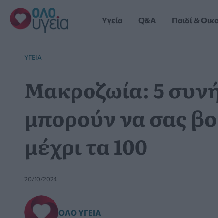
Μετάβαση
στο
Yγεία
Q&A
Παιδί & Οικ
περιεχόμενο
YΓΕΊΑ
Μακροζωία: 5 συνή
μπορούν να σας β
μέχρι τα 100
20/10/2024
ΌΛΟ ΥΓΕΊΑ