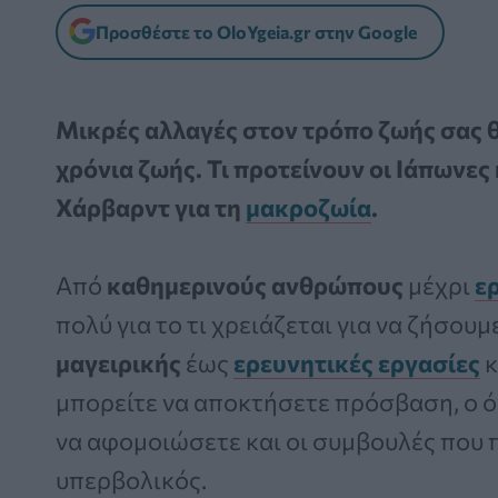
Προσθέστε το OloYgeia.gr στην Google
Μικρές αλλαγές στον τρόπο ζωής σας 
χρόνια ζωής. Τι προτείνουν οι Ιάπωνες
Χάρβαρντ για τη
μακροζωία
.
Από
καθημερινούς ανθρώπους
μέχρι
ε
πολύ για το τι χρειάζεται για να ζήσουμ
μαγειρικής
έως
ερευνητικές εργασίες
κ
μπορείτε να αποκτήσετε πρόσβαση, ο 
να αφομοιώσετε και οι συμβουλές που π
υπερβολικός.