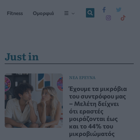
Fitness
Ομορφιά
☰
Just in
ΝΕΑ ΕΡΕΥΝΑ
Έχουμε τα μικρόβια
του συντρόφου μας
– Μελέτη δείχνει
ότι εραστές
μοιράζονται έως
και το 44% του
μικροβιώματός