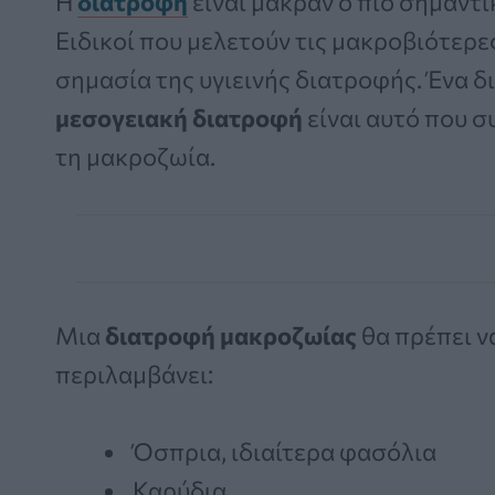
Η
διατροφή
είναι μακράν ο πιο σημαντι
Ειδικοί που μελετούν τις μακροβιότερε
σημασία της υγιεινής διατροφής. Ένα δ
μεσογειακή διατροφή
είναι αυτό που σ
τη μακροζωία.
Μια
διατροφή μακροζωίας
θα πρέπει να
περιλαμβάνει:
Όσπρια, ιδιαίτερα φασόλια
Καρύδια