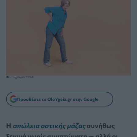
Φωτογραφία: 123rf
Προσθέστε το OloYgeia.gr στην Google
Η
απώλεια οστικής μάζας
συνήθως
ξεκινά χωρίς συμπτώματα — αλλά οι