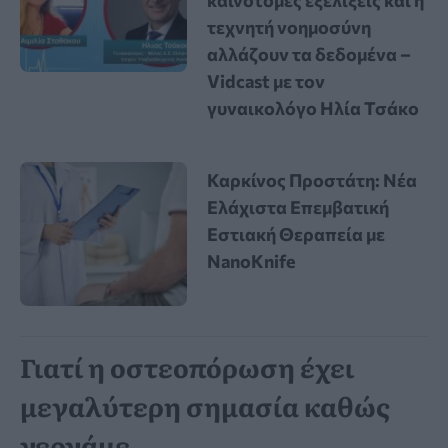
καινοτόμες εξελίξεις και η
τεχνητή νοημοσύνη
αλλάζουν τα δεδομένα –
Vidcast με τον
γυναικολόγο Ηλία Τσάκο
Καρκίνος Προστάτη: Νέα
Ελάχιστα Επεμβατική
Εστιακή Θεραπεία με
NanoKnife
Γιατί η οστεοπόρωση έχει
μεγαλύτερη σημασία καθώς
γερνάμε