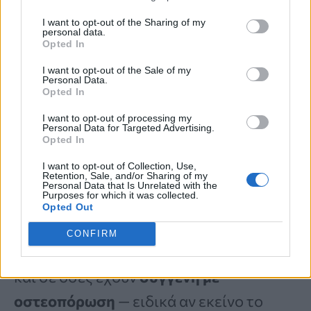
έλλειψης άσκησης
ή άλλου
I want to opt-out of the Sharing of my
προβλήματος υγείας
.
personal data.
Opted In
I want to opt-out of the Sale of my
Η
οστεοπόρωση
μπορεί να συμβεί σε
Personal Data.
Opted In
οποιαδήποτε ηλικία
, αλλά είναι πιο
I want to opt-out of processing my
συχνή σε
ενήλικες άνω των 50
. Οι
Personal Data for Targeted Advertising.
Opted In
γυναίκες είναι τέσσερις φορές πιο
I want to opt-out of Collection, Use,
Retention, Sale, and/or Sharing of my
πιθανό
να την εμφανίσουν απ’ ό,τι οι
Personal Data that Is Unrelated with the
Purposes for which it was collected.
άνδρες. Η πιθανότητα απώλειας οστού
Opted Out
αυξάνεται σε
γυναίκες με καυκάσια ή
CONFIRM
Ασιατική καταγωγή
, στις
μικρόσωμες
,
και σε όσες έχουν
συγγενή με
οστεοπόρωση
— ειδικά αν εκείνο το