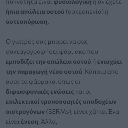
πυκνότητα είναι
φυσιολογική
ή αν έχετε
ήπια απώλεια οστού
(οστεοπενία) ή
οστεοπόρωση
.
Ο γιατρός σας μπορεί να σας
συνταγογραφήσει φάρμακο που
εμποδίζει την απώλεια οστού
ή
ενισχύει
την παραγωγή νέου οστού
. Κάποια από
αυτά τα φάρμακα, όπως οι
διφωσφονικές ενώσεις
και οι
επιλεκτικοί τροποποιητές υποδοχέων
οιστρογόνων
(SERMs), είναι χάπια. Ένα
είναι
ένεση
. Άλλα,