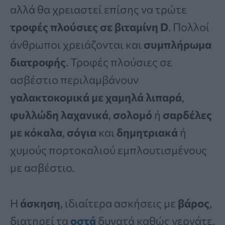
αλλά θα χρειαστεί επίσης να τρώτε
τροφές πλούσιες σε βιταμίνη D
. Πολλοί
άνθρωποι χρειάζονται και
συμπλήρωμα
διατροφής
. Τροφές πλούσιες σε
ασβέστιο περιλαμβάνουν
γαλακτοκομικά με χαμηλά λιπαρά
,
φυλλώδη λαχανικά
,
σολομό
ή
σαρδέλες
με κόκαλα
,
σόγια
και
δημητριακά
ή
χυμούς πορτοκαλιού εμπλουτισμένους
με ασβέστιο.
Η
άσκηση
, ιδιαίτερα ασκήσεις με
βάρος
,
διατηρεί τα
οστά
δυνατά καθώς γερνάτε.