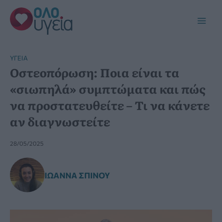
Μετάβαση
στο
Main
περιεχόμενο
Men
YΓΕΊΑ
Οστεοπόρωση: Ποια είναι τα
«σιωπηλά» συμπτώματα και πώς
να προστατευθείτε – Τι να κάνετε
αν διαγνωστείτε
28/05/2025
ΙΩΆΝΝΑ ΣΠΊΝΟΥ