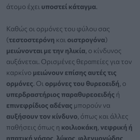
άτομο έχει
υποστεί κάταγμα
.
Καθώς οι ορμόνες του φύλου σας
(
τεστοστερόνη
και
οιστρογόνα
)
μειώνονται με την ηλικία
, ο κίνδυνος
αυξάνεται. Ορισμένες θεραπείες για τον
καρκίνο
μειώνουν επίσης αυτές τις
ορμόνες
. Οι
ορμόνες του θυρεοειδή
, ο
υπερδραστήριος παραθυρεοειδής
ή
επινεφρίδιος αδένας
μπορούν να
αυξήσουν τον κίνδυνο
, όπως και άλλες
παθήσεις όπως η
κοιλιοκάκη
,
νεφρική ή
ηπατική νόσος
,
λύκος
,
φλεγμονώδης