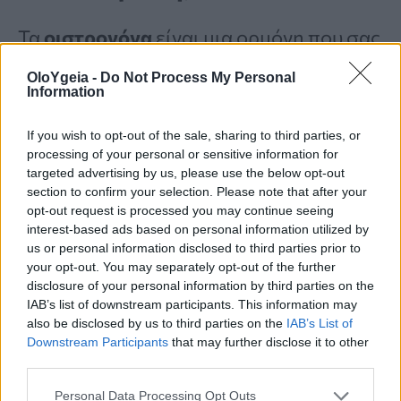
Τα
οιστρογόνα
είναι μια ορμόνη που σας
βοηθά να
χτίσετε και να προστατεύσετε
OloYgeia -
Do Not Process My Personal
Information
τα
οστά
σας
. Όταν τα επίπεδα των
οιστρογόνων είναι
χαμηλά
, χάνετε
If you wish to opt-out of the sale, sharing to third parties, or
processing of your personal or sensitive information for
οστική μάζα. Επίσης, χάνετε οστό κατά
targeted advertising by us, please use the below opt-out
τη διάρκεια και
μετά την εμμηνόπαυση
,
section to confirm your selection. Please note that after your
opt-out request is processed you may continue seeing
όταν οι
ωοθήκες
σταματούν να
interest-based ads based on personal information utilized by
us or personal information disclosed to third parties prior to
παράγουν οιστρογόνα. Ο κίνδυνός σας
your opt-out. You may separately opt-out of the further
για εμφάνιση
οστεοπόρωσης
αυξάνεται
disclosure of your personal information by third parties on the
IAB’s list of downstream participants. This information may
εάν δεν χτίσατε αρκετή οστική μάζα ως
also be disclosed by us to third parties on the
IAB’s List of
Downstream Participants
that may further disclose it to other
παιδί λόγω
διατροφικής διαταραχής
,
third parties.
έλλειψης βιταμίνης D
ή
ασβεστίου
,
Personal Data Processing Opt Outs