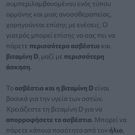
συμπεριλαμβανομένου ενός τύπου
ορμόνης και μιας ανοσοθεραπείας,
χορηγούνται επίσης με ενέσεις. Ο
γιατρός μπορεί επίσης να σας πει να
πάρετε
περισσότερο ασβέστιο
και
βιταμίνη D
, μαζί με
περισσότερη
άσκηση
.
Το
ασβέστιο και η βιταμίνη D
είναι
βασικά για την υγεία των οστών.
Χρειάζεστε τη βιταμίνη D για να
απορροφήσετε το ασβέστιο
. Μπορεί να
πάρετε κάποια ποσότητα από τον
ήλιο
,