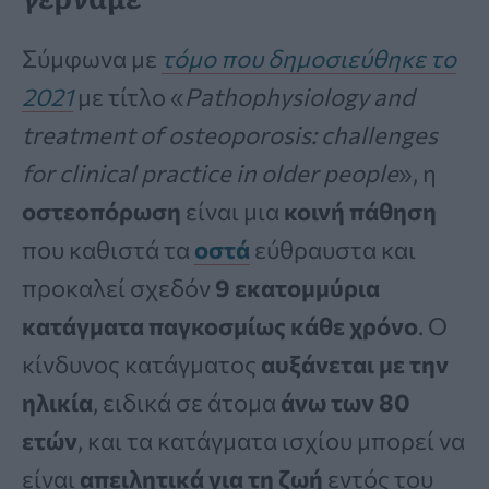
Σύμφωνα με
τόμο που δημοσιεύθηκε το
2021
με τίτλο «
Pathophysiology and
treatment of osteoporosis: challenges
for clinical practice in older people
», η
οστεοπόρωση
είναι μια
κοινή πάθηση
που καθιστά τα
οστά
εύθραυστα και
προκαλεί σχεδόν
9 εκατομμύρια
κατάγματα παγκοσμίως κάθε χρόνο
. Ο
κίνδυνος κατάγματος
αυξάνεται με την
ηλικία
, ειδικά σε άτομα
άνω των 80
ετών
, και τα κατάγματα ισχίου μπορεί να
είναι
απειλητικά για τη ζωή
εντός του