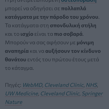
μπορεί να οδηγήσει σε
πολλαπλά
κατάγματα με την πάροδο του χρόνου
.
Τα κατάγματα στη
σπονδυλική στήλη
και το
ισχίο
είναι τα
πιο σοβαρά
.
Μπορούν να σας αφήσουν με
μόνιμη
αναπηρία
και να
αυξήσουν τον κίνδυνο
θανάτου
εντός του πρώτου έτους μετά
το κάταγμα.
Πηγές:
WebMD
,
Cleveland Clinic
,
NHS
,
UW Medicine
,
Cleveland Clinic
,
Springer
Nature