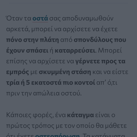
Όταν τα
οστά
σας αποδυναμωθούν
αρκετά, μπορεί να αρχίσετε να έχετε
πόνο στην πλάτη
από
σπονδύλους που
έχουν σπάσει
ή
καταρρεύσει
. Μπορεί
επίσης να αρχίσετε να
γέρνετε προς τα
εμπρός
με
σκυμμένη στάση
και να είστε
τρία ή 5 εκατοστά πιο κοντοί
απ’ ό,τι
πριν την απώλεια οστού.
Κάποιες φορές, ένα
κάταγμα
είναι ο
πρώτος τρόπος με τον οποίο θα μάθετε
ότι έχετε
οστεοπόρωση
. Τα κατάγματα