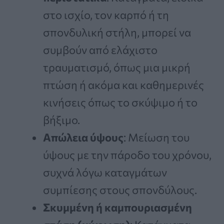
στο ισχίο, τον καρπό ή τη
σπονδυλική στήλη, μπορεί να
συμβούν από ελάχιστο
τραυματισμό, όπως μια μικρή
πτώση ή ακόμα και καθημερινές
κινήσεις όπως το σκύψιμο ή το
βήξιμο.
Απώλεια ύψους
: Μείωση του
ύψους με την πάροδο του χρόνου,
συχνά λόγω καταγμάτων
συμπίεσης στους σπονδύλους.
Σκυμμένη ή καμπουριασμένη