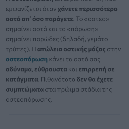
εμφανίζεται όταν
χάνετε περισσότερο
οστό απ’ όσο παράγετε
. Το «οστεο»
σημαίνει οστό και το «πόρωση»
σημαίνει πορώδες (δηλαδή, γεμάτο
τρύπες). Η
απώλεια οστικής μάζας
στην
οστεοπόρωση
κάνει τα οστά σας
αδύναμα
,
εύθραυστα
και
επιρρεπή σε
κατάγματα
. Πιθανότατα
δεν θα έχετε
συμπτώματα
στα πρώιμα στάδια της
οστεοπόρωσης.