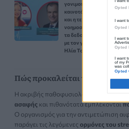
I want t
γονιμοποίηση: Οι
Opted 
καινοτόμες εξελίξεις
και η τεχνητή
I want t
νοημοσύνη αλλάζουν
Opted 
τα δεδομένα – Vidcast
I want 
με τον γυναικολόγο
Advertis
Opted 
Ηλία Τσάκο
I want t
of my P
was col
Opted 
Πώς προκαλείται το σύνδρομο
Η ακριβής παθοφυσιολογία της καρδιο
ασαφής
και πιθανότατα εμπλέκονται
πο
Ο οργανισμός για την αντιμετώπιση α
παράγει τις λεγόμενες
ορμόνες του stre