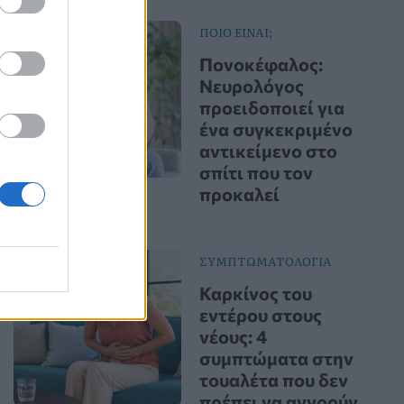
ΠΟΙΟ ΕΙΝΑΙ;
Πονοκέφαλος:
Νευρολόγος
προειδοποιεί για
ένα συγκεκριμένο
αντικείμενο στο
σπίτι που τον
προκαλεί
ΣΥΜΠΤΩΜΑΤΟΛΟΓΙΑ
Καρκίνος του
εντέρου στους
νέους: 4
συμπτώματα στην
τουαλέτα που δεν
πρέπει να αγνοούν