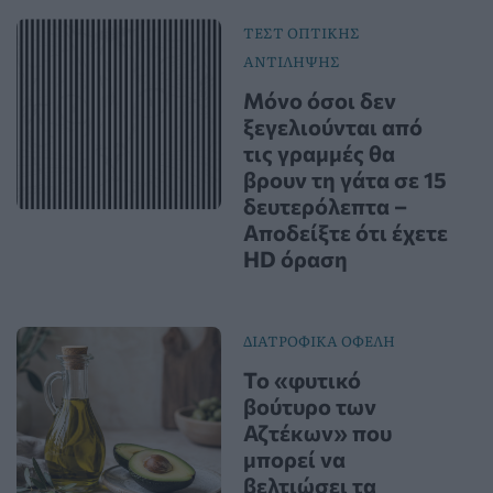
ΤΕΣΤ ΟΠΤΙΚΗΣ
ΑΝΤΙΛΗΨΗΣ
Μόνο όσοι δεν
ξεγελιούνται από
τις γραμμές θα
βρουν τη γάτα σε 15
δευτερόλεπτα –
Αποδείξτε ότι έχετε
HD όραση
ΔΙΑΤΡΟΦΙΚΑ ΟΦΕΛΗ
Το «φυτικό
βούτυρο των
Αζτέκων» που
μπορεί να
βελτιώσει τα