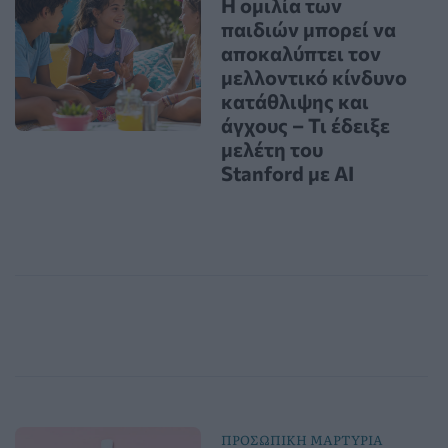
Η ομιλία των
παιδιών μπορεί να
αποκαλύπτει τον
μελλοντικό κίνδυνο
κατάθλιψης και
άγχους – Τι έδειξε
μελέτη του
Stanford με AI
ΠΡΟΣΩΠΙΚΗ ΜΑΡΤΥΡΙΑ