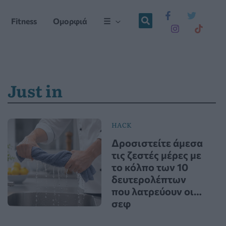
Fitness
Ομορφιά
☰
Just in
HACK
Δροσιστείτε άμεσα
τις ζεστές μέρες με
το κόλπο των 10
δευτερολέπτων
που λατρεύουν οι…
σεφ