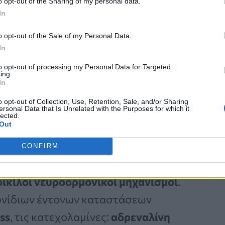
o opt-out of the Sharing of my personal data.
Νέα Ελάχιστα
In
Επεμβατική Εστιακή
Θεραπεία με NanoKnife
o opt-out of the Sale of my Personal Data.
In
to opt-out of processing my Personal Data for Targeted
ing.
In
o opt-out of Collection, Use, Retention, Sale, and/or Sharing
ersonal Data that Is Unrelated with the Purposes for which it
lected.
Out
 της ραγισμένης καρδιάς;
CONFIRM
πάθειας από στρες
παραμένει
ικίλοι νευροορμονικοί μηχανισμοί
.
ιφνίδιων έντονων καταστάσεων
ss
, τις κατεχολαμίνες:
αδρεναλίνη