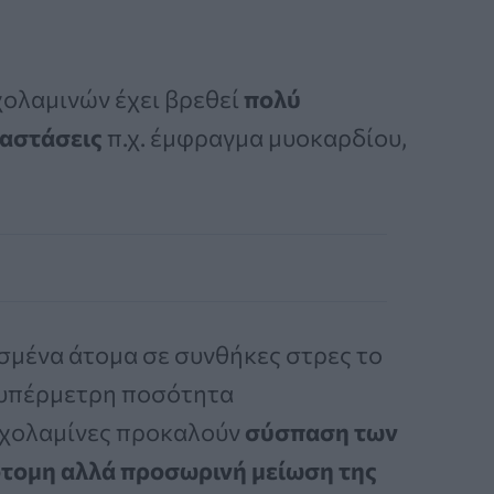
ολαμινών έχει βρεθεί
πολύ
ταστάσεις
π.χ. έμφραγμα μυοκαρδίου,
σμένα άτομα σε συνθήκες στρες το
 υπέρμετρη ποσότητα
τεχολαμίνες προκαλούν
σύσπαση των
τομη αλλά προσωρινή μείωση της