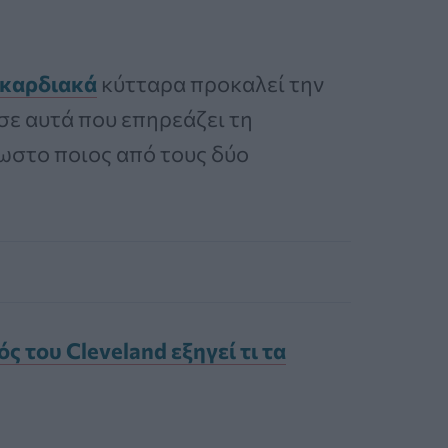
καρδιακά
κύτταρα προκαλεί την
σε αυτά που επηρεάζει τη
νωστο ποιος από τους δύο
ς του Cleveland εξηγεί τι τα