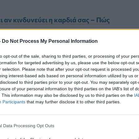
 αν κινδυνεύει η καρδιά σας – Πώς
-
Do Not Process My Personal Information
: Και όμως υπάρχει…
to opt-out of the sale, sharing to third parties, or processing of your per
formation for targeted advertising by us, please use the below opt-out s
τή παθολογική οντότητα στις αρχές
r selection. Please note that after your opt-out request is processed y
eing interest-based ads based on personal information utilized by us or
ούς και αρχικά έγινε γνωστό σαν
disclosed to third parties prior to your opt-out. You may separately opt-
losure of your personal information by third parties on the IAB’s list of
του σχήματος της πάσχουσας
καρδιάς
. This information may also be disclosed by us to third parties on the
IA
ια το ψάρεμα χταποδιών.
Participants
that may further disclose it to other third parties.
l Data Processing Opt Outs
Καρκίνος Προστάτη: