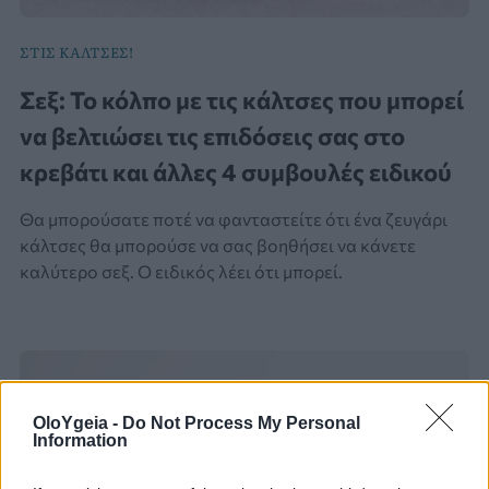
ΣΤΙΣ ΚΑΛΤΣΕΣ!
Σεξ: Το κόλπο με τις κάλτσες που μπορεί
να βελτιώσει τις επιδόσεις σας στο
κρεβάτι και άλλες 4 συμβουλές ειδικού
Θα μπορούσατε ποτέ να φανταστείτε ότι ένα ζευγάρι
κάλτσες θα μπορούσε να σας βοηθήσει να κάνετε
καλύτερο σεξ. Ο ειδικός λέει ότι μπορεί.
OloYgeia -
Do Not Process My Personal
Information