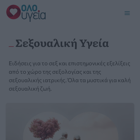
Μετάβαση
στο
Main
περιεχόμενο
Men
Σεξουαλική Υγεία
Ειδήσεις για το σεξ και επιστημονικές εξελίξεις
από το χώρο της σεξολογίας και της
σεξουαλικής ιατρικής. Όλα τα μυστικά για καλή
σεξουαλική ζωή.