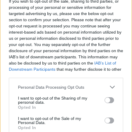
If you wish to opt-out of the sale, sharing to third parties, or
processing of your personal or sensitive information for
targeted advertising by us, please use the below opt-out
section to confirm your selection. Please note that after your
opt-out request is processed you may continue seeing
interest-based ads based on personal information utilized by
us or personal information disclosed to third parties prior to
your opt-out. You may separately opt-out of the further
disclosure of your personal information by third parties on the
ΕΝΗΜΕΡΩΣΗ
IAB’s list of downstream participants. This information may
also be disclosed by us to third parties on the
IAB’s List of
Καρκίνος του προστάτη: Πώς θα
Downstream Participants
that may further disclose it to other
διατηρήσετε καλή σεξουαλική ζωή –
third parties.
Παρενέργειες από τις 4 θεραπείες
Personal Data Processing Opt Outs
Μια γεμάτη και ικανοποιητική σεξουαλική ζωή είναι
I want to opt-out of the Sharing of my
personal data.
ακόμα δυνατή κατά τη διάρκεια και μετά τη θεραπεία
Opted In
για τον καρκίνο του προστάτη.
I want to opt-out of the Sale of my
Personal Data.
Opted In