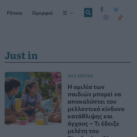
Fitness
Ομορφιά
☰
Just in
ΝΕΑ ΕΡΕΥΝΑ
Η ομιλία των
παιδιών μπορεί να
αποκαλύπτει τον
μελλοντικό κίνδυνο
κατάθλιψης και
άγχους – Τι έδειξε
μελέτη του