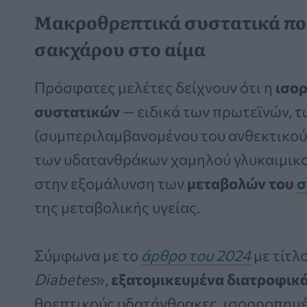
Μακροθρεπτικά συστατικά πο
σακχάρου στο αίμα
Πρόσφατες μελέτες δείχνουν ότι η
ισο
συστατικών
— ειδικά των πρωτεϊνών, τ
(συμπεριλαμβανομένου του ανθεκτικού 
των υδατανθράκων χαμηλού γλυκαιμικού
στην εξομάλυνση των
μεταβολών του
σ
της μεταβολικής υγείας.
Σύμφωνα με το
άρθρο του 2024
με τίτλο
Diabetes
»,
εξατομικευμένα διατροφικ
θρεπτικούς υδατάνθρακες, ισορροπημ