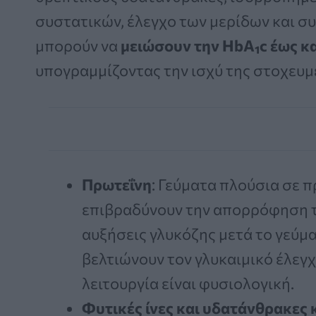
συστατικών, έλεγχο των μερίδων και σ
μπορούν να
μειώσουν την HbA₁c έως κα
υπογραμμίζοντας την ισχύ της στοχευ
Πρωτεΐνη
: Γεύματα πλούσια σε π
επιβραδύνουν την απορρόφηση τ
αυξήσεις γλυκόζης μετά το γεύμ
βελτιώνουν τον γλυκαιμικό έλεγχ
λειτουργία είναι φυσιολογική.
Φυτικές ίνες και υδατάνθρακες 