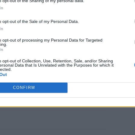
αίσθητα
στα σήματα της ινσουλίνης.
o opt-out of the Sharing of my personal data.
In
μπορεί να μεταβάλλονται απότομα,
ωση και αυξημένη πείνα
.
o opt-out of the Sale of my Personal Data.
In
to opt-out of processing my Personal Data for Targeted
ονται φυσικά μέσα στη μέρα
»
,
ing.
In
η συντάκτρια διατροφής σύμφωνα με
o opt-out of Collection, Use, Retention, Sale, and/or Sharing
οφεύγουμε είναι οι
απότομες
ersonal Data that Is Unrelated with the Purposes for which it
lected.
στατικά που χωνεύονται πιο αργά —
Out
 τα λιπαρά — βοηθούν το
σάκχαρο
να
CONFIRM