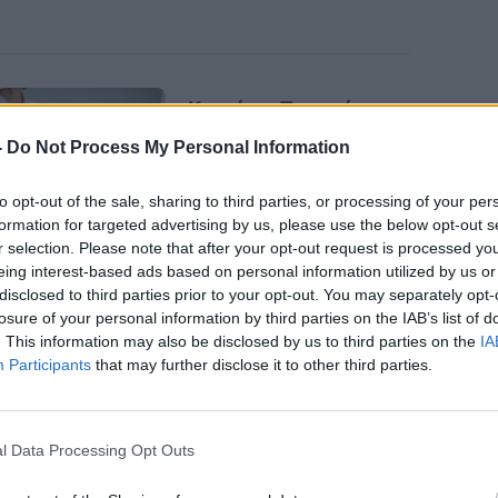
Καρκίνος Προστάτη:
Νέα Ελάχιστα
-
Do Not Process My Personal Information
Επεμβατική Εστιακή
Θεραπεία με NanoKnife
to opt-out of the sale, sharing to third parties, or processing of your per
formation for targeted advertising by us, please use the below opt-out s
r selection. Please note that after your opt-out request is processed y
eing interest-based ads based on personal information utilized by us or
disclosed to third parties prior to your opt-out. You may separately opt-
losure of your personal information by third parties on the IAB’s list of
. This information may also be disclosed by us to third parties on the
IA
Participants
that may further disclose it to other third parties.
νσουλίνης
, αλλά οι επανειλημμένες
l Data Processing Opt Outs
ουλινοαντίσταση
— μια κατάσταση