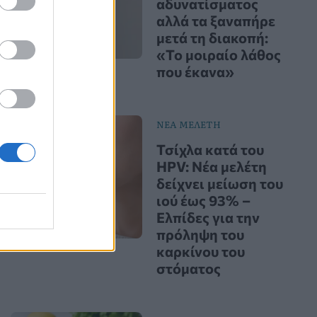
αδυνατίσματος
αλλά τα ξαναπήρε
μετά τη διακοπή:
«Το μοιραίο λάθος
που έκανα»
ΝΕΑ ΜΕΛΕΤΗ
Τσίχλα κατά του
HPV: Νέα μελέτη
δείχνει μείωση του
ιού έως 93% –
Ελπίδες για την
πρόληψη του
καρκίνου του
στόματος