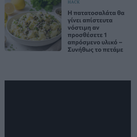
HACK
Η πατατοσαλάτα θα
γίνει απίστευτα
νόστιμη αν
προσθέσετε 1
απρόσμενο υλικό –
Συνήθως το πετάμε