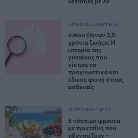
Stanford με AI
ΠΡΟΣΩΠΙΚΗ ΜΑΡΤΥΡΙΑ
«Μου έδιναν 2,5
χρόνια ζωής»: Η
ιστορία της
γυναίκας που
νίκησε τα
προγνωστικά και
έδωσε φωνή στους
ασθενείς
ΔΙΑΤΡΟΦΙΚΑ ΟΦΕΛΗ
5 νόστιμα φρούτα
με πρωτεΐνη που
αδυνατίζουν –