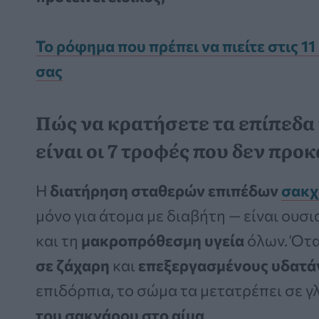
Το ρόφημα που πρέπει να πιείτε στις 11 
σας
Πώς να κρατήσετε τα επίπεδα
είναι οι 7 τροφές που δεν πρ
Η
διατήρηση σταθερών επιπέδων
σακχ
μόνο για άτομα με διαβήτη — είναι ουσι
και τη
μακροπρόθεσμη υγεία
όλων. Ότ
σε ζάχαρη
και
επεξεργασμένους υδατά
επιδόρπια, το σώμα τα μετατρέπει σε 
του σακχάρου στο αίμα
.