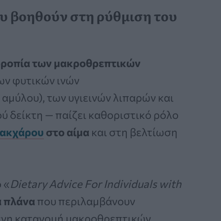
υ βοηθούν στη ρύθμιση του
ρροπία των μακροθρεπτικών
ων φυτικών ινών
αμύλου), των υγιεινών λιπαρών και
 δείκτη — παίζει καθοριστικό ρόλο
ακχάρου
στο αίμα
και στη βελτίωση
 «
Dietary Advice For Individuals with
ά πλάνα
που περιλαμβάνουν
ένη κατανομή μακροθρεπτικών