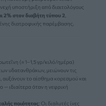
υνεχή υποστήριξη από διαιτολόγους
ι 2% στον διαβήτη τύπου 2
,
μένης διατροφικής παρέμβασης.
ρωτεΐνη (≈ 1–1,5 γρ/κιλό/ημέρα)
ων υδατανθράκων, μειώνουν τις
α, αυξάνουν το αίσθημα κορεσμού και
ο — ιδιαίτερα όταν η νεφρική
καλής ποιότητας
: Οι διαλυτές ίνες