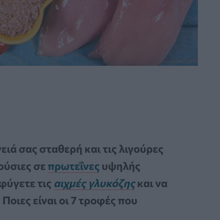
ειά σας σταθερή και τις λιγούρες
ούσιες σε
πρωτεΐνες
υψηλής
οφύγετε τις
αιχμές γλυκόζης
και να
Ποιες είναι οι 7 τροφές που