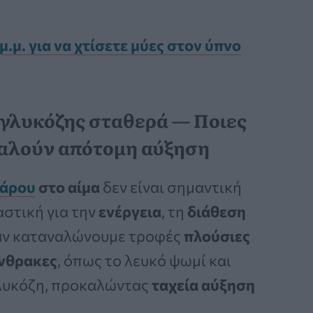
μ.μ. για να χτίσετε μύες στον ύπνο
 γλυκόζης σταθερά — Ποιες
οκαλούν απότομη αύξηση
άρου
στο αίμα
δεν είναι σημαντική
αστική για την
ενέργεια
, τη
διάθεση
αν καταναλώνουμε τροφές
πλούσιες
νθρακες
, όπως το λευκό ψωμί και
γλυκόζη, προκαλώντας
ταχεία αύξηση