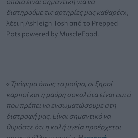
οποία είναι σημαντική για να
διατηρούμε τις αρτηρίες μας καθαρές
»,
λέει η Ashleigh Tosh από το Prepped
Pots powered by MuscleFood.
«
Τρόφιμα όπως τα μούρα, οι ξηροί
καρποί και η μαύρη σοκολάτα είναι αυτά
που πρέπει να ενσωματώσουμε στη
διατροφή μας. Είναι σημαντικό να
θυμάστε ότι η καλή υγεία προέρχεται
και από άλλα στοιχεία. Η
υγιεινή