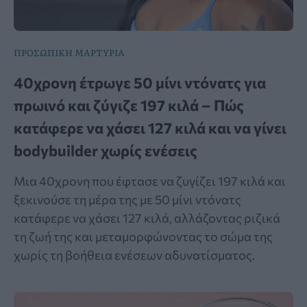
ΠΡΟΣΩΠΙΚΗ ΜΑΡΤΥΡΙΑ
40χρονη έτρωγε 50 μίνι ντόνατς για
πρωινό και ζύγιζε 197 κιλά – Πώς
κατάφερε να χάσει 127 κιλά και να γίνει
bodybuilder χωρίς ενέσεις
Μια 40χρονη που έφτασε να ζυγίζει 197 κιλά και
ξεκινούσε τη μέρα της με 50 μίνι ντόνατς
κατάφερε να χάσει 127 κιλά, αλλάζοντας ριζικά
τη ζωή της και μεταμορφώνοντας το σώμα της
χωρίς τη βοήθεια ενέσεων αδυνατίσματος.