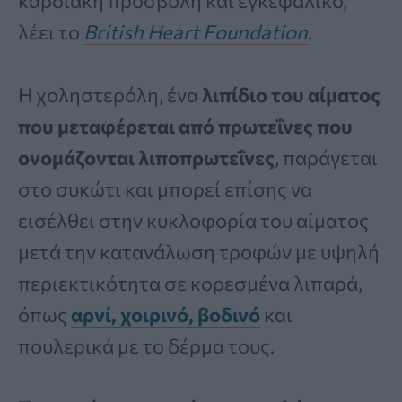
καρδιακή προσβολή και εγκεφαλικό,
λέει το
British Heart Foundation
.
Η χοληστερόλη, ένα
λιπίδιο του αίματος
που μεταφέρεται από πρωτεΐνες που
ονομάζονται λιποπρωτεΐνες
, παράγεται
στο συκώτι και μπορεί επίσης να
εισέλθει στην κυκλοφορία του αίματος
μετά την κατανάλωση τροφών με υψηλή
περιεκτικότητα σε κορεσμένα λιπαρά,
όπως
αρνί, χοιρινό, βοδινό
και
πουλερικά με το δέρμα τους.