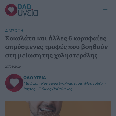
Μετάβαση
στο
Main
περιεχόμενο
Men
ΔΙΑΤΡΟΦΉ
Σοκολάτα και άλλες 6 κορυφαίες
απρόσμενες τροφές που βοηθούν
στη μείωση της χοληστερόλης
27/01/2024
ΌΛΟ ΥΓΕΊΑ
Medically Reviewed by
:
Αναστασία Μοσχοβάκη,
Ιατρός - Ειδικός Παθολόγος