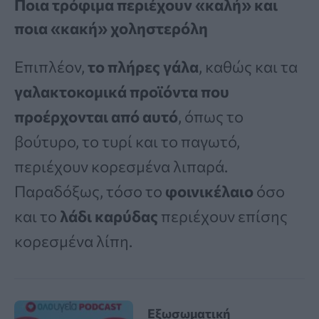
Ποια τρόφιμα περιέχουν «καλή» και
ποια «κακή» χοληστερόλη
Επιπλέον,
το πλήρες γάλα
, καθώς και τα
γαλακτοκομικά προϊόντα που
προέρχονται από αυτό
, όπως το
βούτυρο, το τυρί και το παγωτό,
περιέχουν κορεσμένα λιπαρά.
Παραδόξως, τόσο το
φοινικέλαιο
όσο
και το
λάδι καρύδας
περιέχουν επίσης
κορεσμένα λίπη.
Εξωσωματική