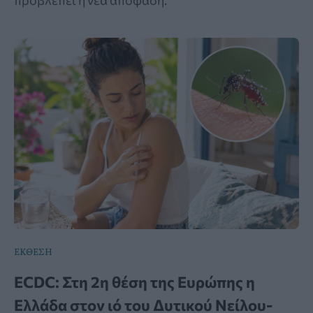
προβλέπει η νέα απόφαση.
ΕΚΘΕΣΗ
ECDC: Στη 2η θέση της Ευρώπης η
Ελλάδα στον ιό του Δυτικού Νείλου-