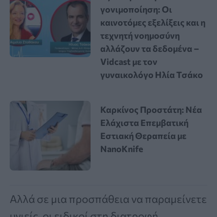
γονιμοποίηση: Οι
καινοτόμες εξελίξεις και η
τεχνητή νοημοσύνη
αλλάζουν τα δεδομένα –
Vidcast με τον
γυναικολόγο Ηλία Τσάκο
Καρκίνος Προστάτη: Νέα
Ελάχιστα Επεμβατική
Εστιακή Θεραπεία με
NanoKnife
Αλλά σε μια προσπάθεια να παραμείνετε
υγιείς, οι ειδικοί στη διατροφή