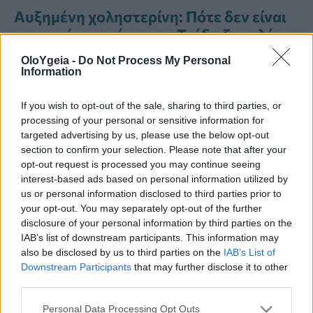
Αυξημένη χοληστερίνη: Πότε δεν είναι
αναγκαία τα φάρμακα; Τι έδειξε μελέτη
OloYgeia -
Do Not Process My Personal
FDA: Εγκρίθηκε νέο χάπι που μειώνει
Information
την LDL χοληστερόλη έως και 60%, με
λιγότερες παρενέργειες
If you wish to opt-out of the sale, sharing to third parties, or
processing of your personal or sensitive information for
Η Νο1 υπερτροφή που βοηθά στη
targeted advertising by us, please use the below opt-out
section to confirm your selection. Please note that after your
μείωση της χοληστερίνης, σύμφωνα με
opt-out request is processed you may continue seeing
καρδιολόγο
interest-based ads based on personal information utilized by
us or personal information disclosed to third parties prior to
your opt-out. You may separately opt-out of the further
disclosure of your personal information by third parties on the
IAB’s list of downstream participants. This information may
ΑΒΟΚΆΝΤΟ
ΞΗΡΟΊ ΚΑΡΠΟΊ
ΣΚΌΡΔΟ
also be disclosed by us to third parties on the
IAB’s List of
Downstream Participants
that may further disclose it to other
third parties.
ΣΟΚΟΛΆΤΑ
ΧΟΛΗΣΤΕΡΟΛΗ
ΨΆΡΙΑ
Personal Data Processing Opt Outs