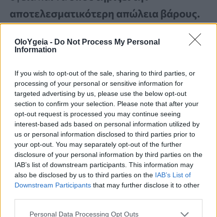
αποτελεσματικότερη απώλεια βάρους.
OloYgeia -
Do Not Process My Personal
Τα καλύτερα σνακ είναι εκείνα που
Information
περιέχουν δύο ιδιότητες-
χαμηλές
If you wish to opt-out of the sale, sharing to third parties, or
θερμίδες και πλούσια σε θρεπτικά
processing of your personal or sensitive information for
targeted advertising by us, please use the below opt-out
συστατικά
που χορταίνουν- φυτικές
section to confirm your selection. Please note that after your
ίνες και πρωτεΐνες. Οι ειδικοί συνιστούν
opt-out request is processed you may continue seeing
interest-based ads based on personal information utilized by
να φτιάξετε ένα σπιτικό μίγμα με ξηρούς
us or personal information disclosed to third parties prior to
your opt-out. You may separately opt-out of the further
καρπούς και αποξηραμένα μούρα για την
disclosure of your personal information by third parties on the
απόλυτη γευστική και υγιεινή επιλογή.
IAB’s list of downstream participants. This information may
also be disclosed by us to third parties on the
IAB’s List of
Το μίγμα αυτό είναι ένα τέλειο σνακ για
Downstream Participants
that may further disclose it to other
third parties.
όλες τις ώρες και σας αποτελεί μία
Personal Data Processing Opt Outs
εξαιρετική πηγή πρωτεΐνης και φυτικών