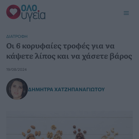
Μετάβαση
στο
Main
περιεχόμενο
Men
ΔΙΑΤΡΟΦΉ
Οι 6 κορυφαίες τροφές για να
κάψετε λίπος και να χάσετε βάρος
19/08/2024
ΔΉΜΗΤΡΑ ΧΑΤΖΗΠΑΝΑΓΙΏΤΟΥ