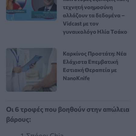
τεχνητή νοημοσύνη
αλλάζουν τα δεδομένα –
Vidcast με τον
γυναικολόγο Ηλία Τσάκο
Καρκίνος Προστάτη: Νέα
Ελάχιστα Επεμβατική
Εστιακή Θεραπεία με
NanoKnife
Οι 6 τροφές που βοηθούν στην απώλεια
βάρους:
Σπόροι Chia