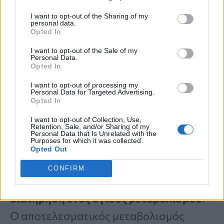
ινών.
I want to opt-out of the Sharing of my
personal data.
Opted In
6. Φυλλώδη λαχανικά
I want to opt-out of the Sale of my
Personal Data.
Opted In
Τα φυλλώδη λαχανικά είναι γεμάτα με
I want to opt-out of processing my
αντιοξειδωτικά
, συμπεριλαμβανομένων
Personal Data for Targeted Advertising.
Opted In
των βιταμινών Α, C και Κ που βοηθούν
I want to opt-out of Collection, Use,
στην καταπολέμηση της φλεγμονής. Οι
Retention, Sale, and/or Sharing of my
Personal Data that Is Unrelated with the
Purposes for which it was collected.
βιταμίνες και τα μέταλλα στα φυλλώδη
Opted Out
λαχανικά, όπως το μαγνήσιο και ο
CONFIRM
σίδηρος, παίζουν κρίσιμο ρόλο στη
διατήρηση ενός υγιούς μεταβολισμού
.
Ο αποτελεσματικός μεταβολισμός