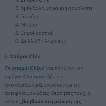
Αμύγδαλα με μαύρη σοκολάτα
Γιαούρτι
Μούρα
Ξηροί καρποί
Φυλλώδη λαχανικά
1. Σπόροι Chia
Οι
σπόροι Chia
είναι πλούσιοι σε
ωμέγα-3 λιπαρά οξέα και
αντιοξειδωτικά, γνωστοί για τις
αντιφλεγμονώδεις ιδιότητές τους, οι
οποίες
βοηθούν στη μείωση της