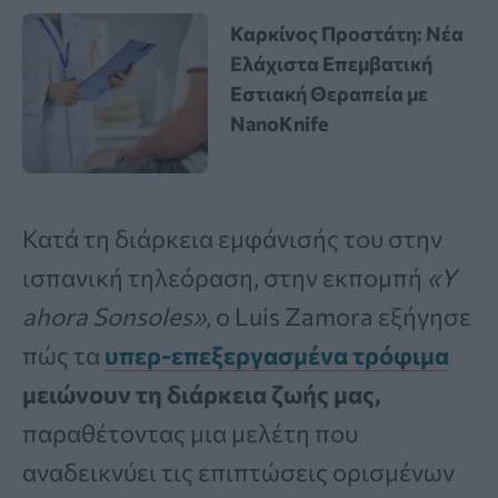
Καρκίνος Προστάτη: Νέα
Ελάχιστα Επεμβατική
Εστιακή Θεραπεία με
NanoKnife
Κατά τη διάρκεια εμφάνισής του στην
ισπανική τηλεόραση, στην εκπομπή
«Y
ahora Sonsoles»
, ο Luis Zamora εξήγησε
πώς τα
υπερ-επεξεργασμένα τρόφιμα
μειώνουν τη διάρκεια ζωής μας,
παραθέτοντας μια μελέτη που
αναδεικνύει τις επιπτώσεις ορισμένων