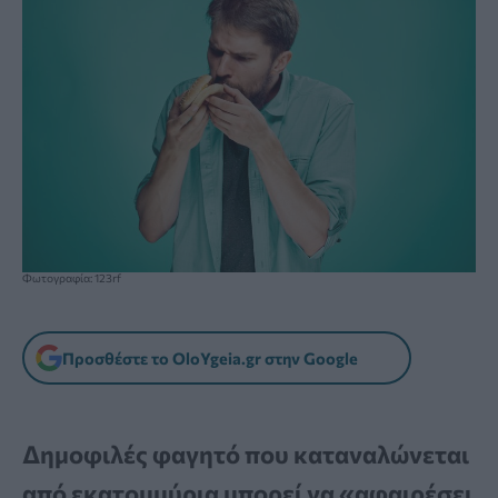
Φωτογραφία: 123rf
Προσθέστε το OloYgeia.gr στην Google
Δημοφιλές φαγητό που καταναλώνεται
από εκατομμύρια μπορεί να «αφαιρέσει