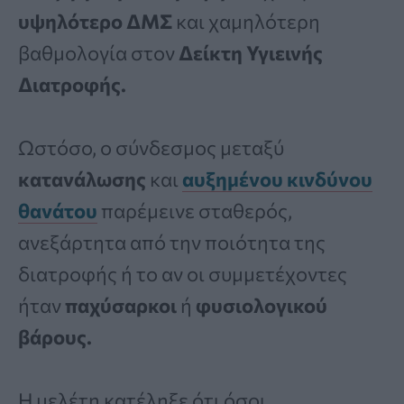
υψηλότερο ΔΜΣ
και χαμηλότερη
βαθμολογία στον
Δείκτη Υγιεινής
Διατροφής.
Ωστόσο, ο σύνδεσμος μεταξύ
κατανάλωσης
και
αυξημένου κινδύνου
θανάτου
παρέμεινε σταθερός,
ανεξάρτητα από την ποιότητα της
διατροφής ή το αν οι συμμετέχοντες
ήταν
παχύσαρκοι
ή
φυσιολογικού
βάρους.
Η μελέτη κατέληξε ότι όσοι