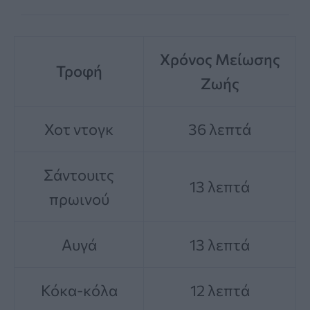
Χρόνος Μείωσης
Τροφή
Ζωής
Χοτ ντογκ
36 λεπτά
Σάντουιτς
13 λεπτά
πρωινού
Αυγά
13 λεπτά
Κόκα-κόλα
12 λεπτά