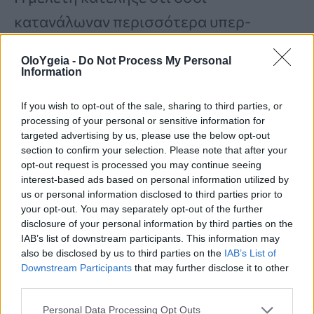
κατανάλωναν περισσότερα υπερ-
επεξεργασμένα τρόφιμα είχαν
10%
OloYgeia -
Do Not Process My Personal
μεγαλύτερη πιθανότητα να πεθάνουν
Information
από εκείνους που κατανάλωναν
If you wish to opt-out of the sale, sharing to third parties, or
λιγότερα.
processing of your personal or sensitive information for
targeted advertising by us, please use the below opt-out
section to confirm your selection. Please note that after your
opt-out request is processed you may continue seeing
Το μπαχαρικό που δρα ως στατίνη
interest-based ads based on personal information utilized by
ενάντια στην χοληστερίνη – Βελτιώνει
us or personal information disclosed to third parties prior to
your opt-out. You may separately opt-out of the further
το σάκχαρο και τις φλεγμονές,
disclosure of your personal information by third parties on the
IAB’s list of downstream participants. This information may
σύμφωνα με ειδικό
also be disclosed by us to third parties on the
IAB’s List of
Downstream Participants
that may further disclose it to other
third parties.
Υπερβολική κατανάλωση
Personal Data Processing Opt Outs