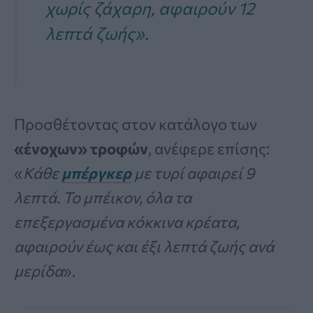
χωρίς ζάχαρη, αφαιρούν 12
λεπτά ζωής».
Προσθέτοντας στον κατάλογο των
«ένοχων» τροφών
, ανέφερε επίσης:
«
Κάθε
μπέργκερ
με τυρί αφαιρεί 9
λεπτά. Το μπέικον, όλα τα
επεξεργασμένα κόκκινα κρέατα,
αφαιρούν έως και έξι λεπτά ζωής ανά
μερίδα
».