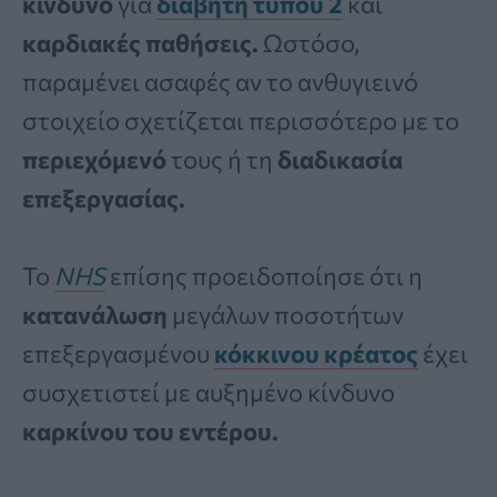
κίνδυνο
για
διαβήτη τύπου
2
και
καρδιακές παθήσεις.
Ωστόσο,
παραμένει ασαφές αν το ανθυγιεινό
στοιχείο σχετίζεται περισσότερο με το
περιεχόμενό
τους ή τη
διαδικασία
επεξεργασίας.
Το
NHS
επίσης προειδοποίησε ότι η
κατανάλωση
μεγάλων ποσοτήτων
επεξεργασμένου
κόκκινου κρέατος
έχει
συσχετιστεί με αυξημένο κίνδυνο
καρκίνου του εντέρου.