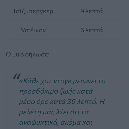
Τσίζμπεργκερ
9 λεπτά
Μπέικον
6 λεπτά
Ο Luis δήλωσε:
«Κάθε χοτ ντογκ μειώνει το
προσδόκιμο ζωής κατά
μέσο όρο κατά 36 λεπτά. Η
μελέτη μάς λέει ότι τα
αναψυκτικά, ακόμα και