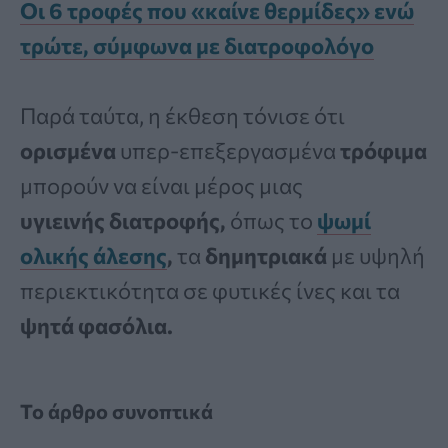
Οι 6 τροφές που «καίνε θερμίδες» ενώ
τρώτε, σύμφωνα με διατροφολόγο
Παρά ταύτα, η έκθεση τόνισε ότι
ορισμένα
υπερ-επεξεργασμένα
τρόφιμα
μπορούν να είναι μέρος μιας
υγιεινής
διατροφής,
όπως το
ψωμί
ολικής άλεσης
,
τα
δημητριακά
με υψηλή
περιεκτικότητα σε φυτικές ίνες και τα
ψητά φασόλια.
Το άρθρο συνοπτικά