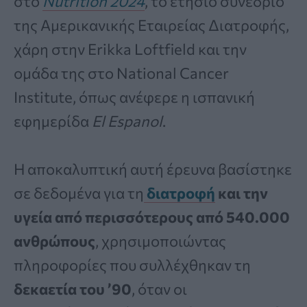
στο
Nutrition 2024
, το ετήσιο συνέδριο
της Αμερικανικής Εταιρείας Διατροφής,
χάρη στην Erikka Loftfield και την
ομάδα της στο National Cancer
Institute, όπως ανέφερε η ισπανική
εφημερίδα
El Espanol
.
Η αποκαλυπτική αυτή έρευνα βασίστηκε
σε δεδομένα για τη
διατροφή
και την
υγεία από περισσότερους από 540.000
ανθρώπους
, χρησιμοποιώντας
πληροφορίες που συλλέχθηκαν τη
δεκαετία του ’90
, όταν οι