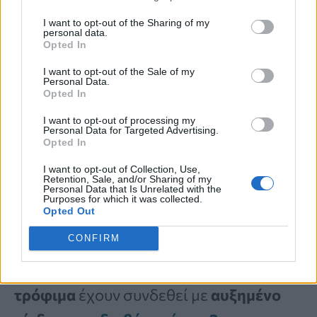
τροφών
I want to opt-out of the Sharing of my
personal data.
Τα υπερ-επεξεργασμένα τρόφιμα είναι
Opted In
συνήθως πλούσια σε θερμίδες, αλάτι,
I want to opt-out of the Sale of my
Personal Data.
ζάχαρη και
κορεσμένα λιπαρά
. Οι
Opted In
υγειονομικές υπηρεσίες προειδοποιούν
I want to opt-out of processing my
Personal Data for Targeted Advertising.
ότι η υπερβολική κατανάλωση αυτών
Opted In
των τροφών μπορεί να
επηρεάσει
I want to opt-out of Collection, Use,
Retention, Sale, and/or Sharing of my
Personal Data that Is Unrelated with the
αρνητικά
την
υγεία σας.
Purposes for which it was collected.
Opted Out
CONFIRM
Η έκθεση έδειξε ότι
διατροφές
πλούσιες
σε
υπερ-επεξεργασμένα
τρόφιμα
έχουν συνδεθεί με
αυξημένο