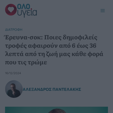
Μετάβαση
στο
Main
περιεχόμενο
Men
ΔΙΑΤΡΟΦΉ
Έρευνα-σοκ: Ποιες δημοφιλείς
τροφές αφαιρούν από 6 έως 36
λεπτά από τη ζωή μας κάθε φορά
που τις τρώμε
16/12/2024
ΑΛΈΞΑΝΔΡΟΣ ΠΑΝΤΕΛΆΚΗΣ