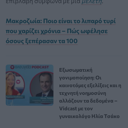
επιβλαβή σύμφωνα με μια
μελέτη
.
Μακροζωία: Ποιο είναι το λιπαρό τυρί
που χαρίζει χρόνια – Πώς ωφέλησε
όσους ξεπέρασαν τα 100
Εξωσωματική
γονιμοποίηση: Οι
καινοτόμες εξελίξεις και η
τεχνητή νοημοσύνη
αλλάζουν τα δεδομένα –
Vidcast με τον
γυναικολόγο Ηλία Τσάκο