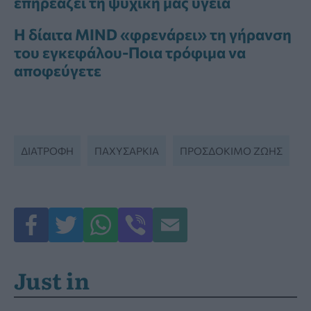
επηρεάζει τη ψυχική μας υγεία
Η δίαιτα MIND «φρενάρει» τη γήρανση
του εγκεφάλου-Ποια τρόφιμα να
αποφεύγετε
ΔΙΑΤΡΟΦΉ
ΠΑΧΥΣΑΡΚΊΑ
ΠΡΟΣΔΌΚΙΜΟ ΖΩΉΣ
Just in