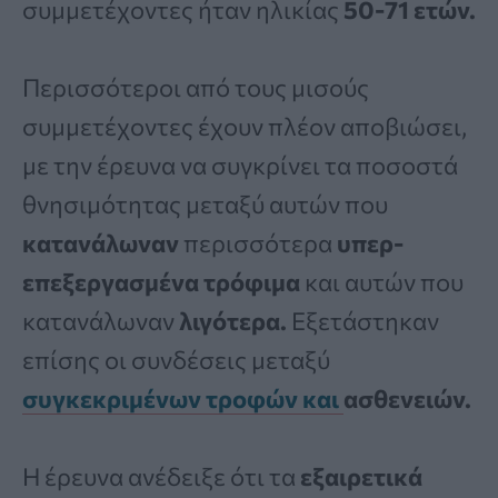
συμμετέχοντες ήταν ηλικίας
50-71 ετών.
Περισσότεροι από τους μισούς
συμμετέχοντες έχουν πλέον αποβιώσει,
με την έρευνα να συγκρίνει τα ποσοστά
θνησιμότητας μεταξύ αυτών που
κατανάλωναν
περισσότερα
υπερ-
επεξεργασμένα τρόφιμα
και αυτών που
κατανάλωναν
λιγότερα.
Εξετάστηκαν
επίσης οι συνδέσεις μεταξύ
συγκεκριμένων
τροφών
και
ασθενειών.
Η έρευνα ανέδειξε ότι τα
εξαιρετικά