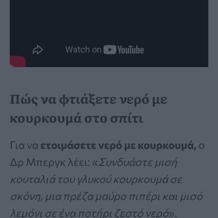
Πώς να φτιάξετε νερό με
κουρκουμά στο σπίτι
Για να
ετοιμάσετε νερό
με κουρκουμά,
ο
Δρ Μπεργκ λέει: «
Συνδυάστε μισή
κουταλιά του γλυκού κουρκουμά σε
σκόνη, μια πρέζα μαύρο πιπέρι και μισό
λεμόνι σε ένα ποτήρι ζεστό νερό
».