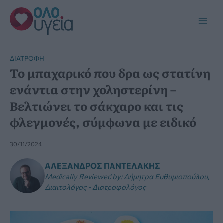
Μετάβαση
στο
Main
περιεχόμενο
Men
ΔΙΑΤΡΟΦΉ
Το μπαχαρικό που δρα ως στατίνη
ενάντια στην χοληστερίνη –
Βελτιώνει το σάκχαρο και τις
φλεγμονές, σύμφωνα με ειδικό
30/11/2024
ΑΛΈΞΑΝΔΡΟΣ ΠΑΝΤΕΛΆΚΗΣ
Medically Reviewed by
:
Δήμητρα Ευθυμιοπούλου,
Διαιτολόγος - Διατροφολόγος