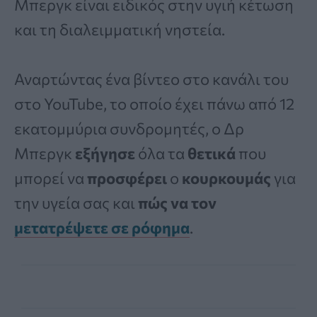
Μπεργκ είναι ειδικός στην υγιή κέτωση
και τη διαλειμματική νηστεία.
Αναρτώντας ένα βίντεο στο κανάλι του
στο YouTube, το οποίο έχει πάνω από 12
εκατομμύρια συνδρομητές, ο Δρ
Μπεργκ
εξήγησε
όλα τα
θετικά
που
μπορεί να
προσφέρει
ο
κουρκουμάς
για
την υγεία σας και
πώς να τον
μετατρέψετε σε ρόφημα
.