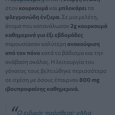
στον
κουρκουμά
και
μπλοκάρει
τα
φλεγμονώδη
ένζυμα.
Σε μια μελέτη,
άτομα που κατανάλωσαν
2g κουρκουμά
καθημερινά για έξι εβδομάδες
παρουσίασαν καλύτερη
ανακούφιση
από τον πόνο
κατά το βάδισμα και την
ανάβαση σκάλας. Η λειτουργία του
γόνατος τους βελτιώθηκε περισσότερο
σε σχέση με όσους έπαιρναν
800 mg
ιβουπροφαίνης καθημερινά.
Ο ειδικός πρόσθεσε:
«Μια