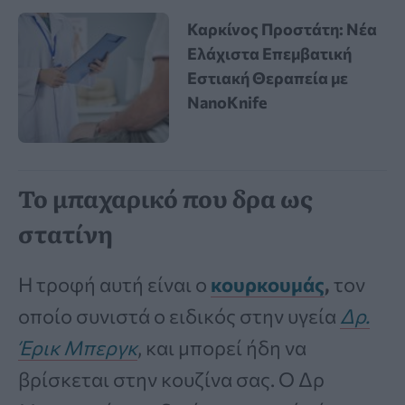
Καρκίνος Προστάτη: Νέα
Ελάχιστα Επεμβατική
Εστιακή Θεραπεία με
NanoKnife
Το μπαχαρικό που δρα ως
στατίνη
Η τροφή αυτή είναι ο
κουρκουμάς
,
τον
οποίο συνιστά ο ειδικός στην υγεία
Δρ.
Έρικ Μπεργκ
, και μπορεί ήδη να
βρίσκεται στην κουζίνα σας. Ο Δρ