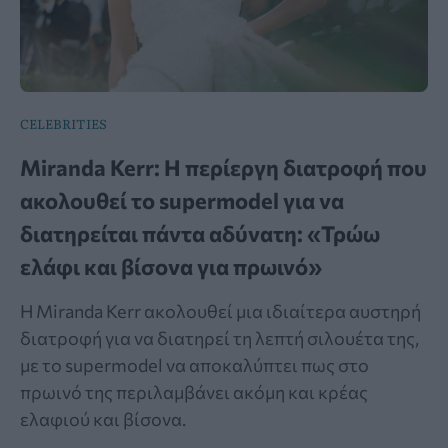
CELEBRITIES
Miranda Kerr: Η περίεργη διατροφή που
ακολουθεί το supermodel για να
διατηρείται πάντα αδύνατη: «Τρώω
ελάφι και βίσονα για πρωινό»
Η Miranda Kerr ακολουθεί μια ιδιαίτερα αυστηρή
διατροφή για να διατηρεί τη λεπτή σιλουέτα της,
με το supermodel να αποκαλύπτει πως στο
πρωινό της περιλαμβάνει ακόμη και κρέας
ελαφιού και βίσονα.