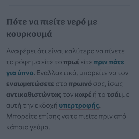
Πότε να πιείτε νερό με
κουρκουμά
Αναφέρει ότι είναι καλύτερο να πίνετε
το ρόφημα είτε το
πρωί
είτε
πριν πάτε
για ύπνο
. Εναλλακτικά, μπορείτε να τον
ενσωματώσετε
στο
πρωινό
σας, ίσως
αντικαθιστώντας
τον
καφέ
ή το
τσάι
με
αυτή την εκδοχή
υπερτροφής
.
Μπορείτε επίσης να το πιείτε πριν από
κάποιο γεύμα.