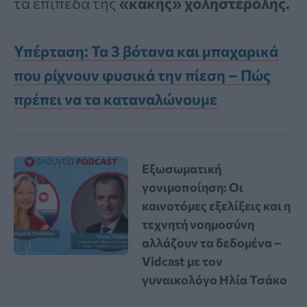
τα επίπεδα της
«κακής» χοληστερόλης.
Υπέρταση: Τα 3 βότανα και μπαχαρικά
που ρίχνουν φυσικά την πίεση – Πώς
πρέπει να τα καταναλώνουμε
Εξωσωματική
γονιμοποίηση: Οι
καινοτόμες εξελίξεις και η
τεχνητή νοημοσύνη
αλλάζουν τα δεδομένα –
Vidcast με τον
γυναικολόγο Ηλία Τσάκο