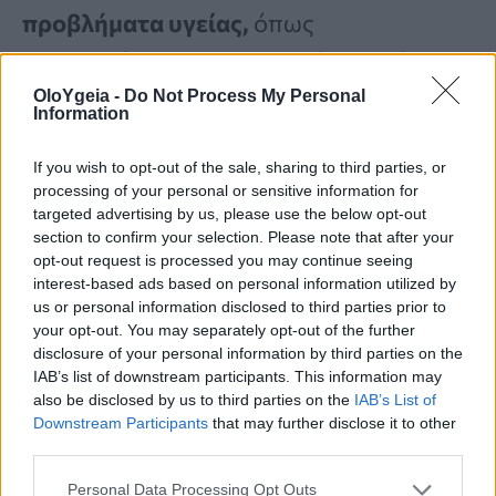
προβλήματα υγείας,
όπως
καρδιοπάθεια, εγκεφαλικό επεισόδιο
και
αυξημένη αρτηριακή
πίεση.
Η υψηλή
OloYgeia -
Do Not Process My Personal
Information
χοληστερόλη συχνά προκύπτει από την
If you wish to opt-out of the sale, sharing to third parties, or
κατανάλωση λιπαρών τροφών,
την
processing of your personal or sensitive information for
παχυσαρκία,
το
κάπνισμα,
την
targeted advertising by us, please use the below opt-out
section to confirm your selection. Please note that after your
κατανάλωση αλκοόλ
ή την
έλλειψη
opt-out request is processed you may continue seeing
interest-based ads based on personal information utilized by
φυσικής δραστηριότητας
.
Μπορεί
us or personal information disclosed to third parties prior to
επίσης να είναι
κληρονομική.
your opt-out. You may separately opt-out of the further
disclosure of your personal information by third parties on the
IAB’s list of downstream participants. This information may
also be disclosed by us to third parties on the
IAB’s List of
Συνήθως, η υψηλή χοληστερόλη δεν
Downstream Participants
that may further disclose it to other
παρουσιάζει συμπτώματα, οπότε ο
third parties.
μόνος τρόπος για να μάθετε αν την έχετε
Personal Data Processing Opt Outs