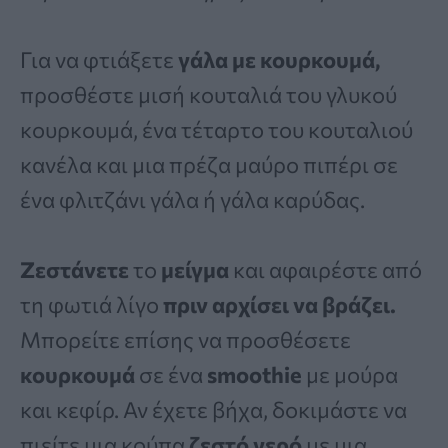
Για να φτιάξετε
γάλα με κουρκουμά,
προσθέστε μισή κουταλιά του γλυκού
κουρκουμά, ένα τέταρτο του κουταλιού
κανέλα και μια πρέζα μαύρο πιπέρι σε
ένα φλιτζάνι γάλα ή γάλα καρύδας.
Ζεστάνετε
το
μείγμα
και αφαιρέστε από
τη φωτιά λίγο
πριν αρχίσει να βράζει.
Μπορείτε επίσης να προσθέσετε
κουρκουμά
σε ένα
smoothie
με μούρα
και κεφίρ. Αν έχετε βήχα, δοκιμάστε να
πιείτε μια κούπα
ζεστό νερό
με μια