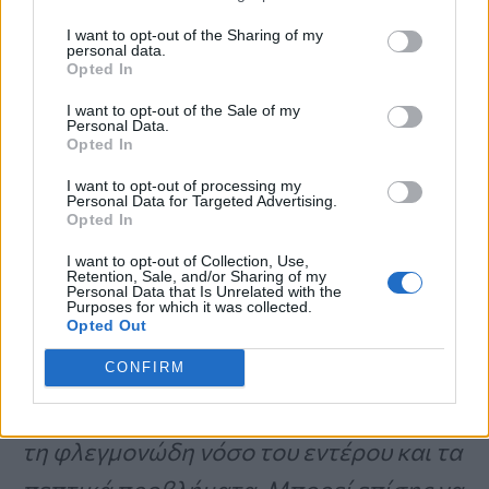
είναι μέσω
εξετάσεων αίματος.
I want to opt-out of the Sharing of my
personal data.
Μπορείτε να μειώσετε τα επίπεδα
Opted In
χοληστερόλης σας υιοθετώντας μια πιο
I want to opt-out of the Sale of my
Personal Data.
υγιεινή
διατ
ρ
οφή, αυξάνοντας την
Opted In
άσκηση
και, σε ορισμένες περιπτώσεις,
I want to opt-out of processing my
Personal Data for Targeted Advertising.
παίρνοντας φάρμακα.
Opted In
I want to opt-out of Collection, Use,
Retention, Sale, and/or Sharing of my
Personal Data that Is Unrelated with the
Ο γιατρός πρόσθεσε:
«Ο κουρκουμάς
Purposes for which it was collected.
Opted Out
έχει αποδειχθεί ότι είναι εξίσου
CONFIRM
αποτελεσματικός με τα
αντιφλεγμονώδη φάρμακα, ιδιαίτερα για
τη φλεγμονώδη νόσο του εντέρου και τα