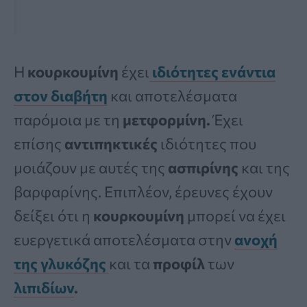
Η
κουρκουμίνη
έχει
ιδιότητες ενάντια
στον διαβήτη
και αποτελέσματα
παρόμοια με τη
μετφορμίνη.
Έχει
επίσης
αντιπηκτικές
ιδιότητες που
μοιάζουν με αυτές της
ασπιρίνης
και της
βαρφαρίνης. Επιπλέον, έρευνες έχουν
δείξει ότι η
κουρκουμίνη
μπορεί να έχει
ευεργετικά αποτελέσματα στην
ανοχή
της
γλυκόζης
και τα
προφίλ
των
λιπιδίων
.