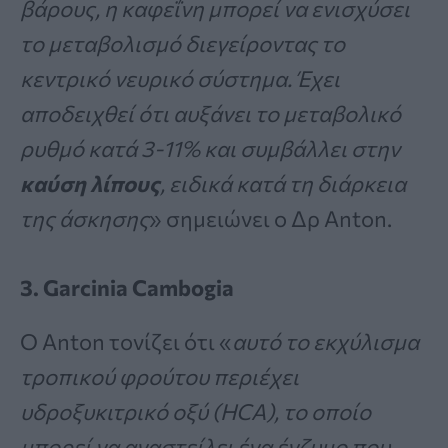
βάρους, η καφεΐνη μπορεί να ενισχύσει
το μεταβολισμό διεγείροντας το
κεντρικό νευρικό σύστημα. Έχει
αποδειχθεί ότι αυξάνει το μεταβολικό
ρυθμό κατά 3-11% και συμβάλλει στην
καύση λίπους
, ειδικά κατά τη διάρκεια
της άσκησης
» σημειώνει ο Δρ Anton.
3. Garcinia Cambogia
Ο Anton τονίζει ότι «
αυτό το εκχύλισμα
τροπικού φρούτου περιέχει
υδροξυκιτρικό οξύ (HCA), το οποίο
μπορεί να αναστείλει ένα ένζυμο που