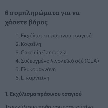
6 συμπληρώματα για να
χάσετε βάρος
Εκχύλισμα πράσινου τσαγιού
Καφεΐνη
Garcinia Cambogia
Συζευγμένο λινολεϊκό οξύ (CLA)
Γλυκομαννάνη
L-καρνιτίνη
1. Εκχύλισμα πράσινου τσαγιού
Το εκχύλισμα πράσινου τσαγιού είναι