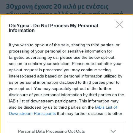
30χρονη έχασε 20 κιλά με ενέσεις
αδυνατίσματος αλλά τα ξαναπήρε μετά
τη διακοπή: «Το μοιραίο λάθος που
OloYgeia -
Do Not Process My Personal
έκανα»
Information
Απώλεια βάρους: Ο Νο1 υδατάνθρακας
If you wish to opt-out of the sale, sharing to third parties, or
που αδυνατίζει
processing of your personal or sensitive information for
targeted advertising by us, please use the below opt-out
GLP-1: Οι γυναίκες που κάνουν ενέσεις
section to confirm your selection. Please note that after your
opt-out request is processed you may continue seeing
αδυνατίσματος έχουν περισσότερες
interest-based ads based on personal information utilized by
πιθανότητες να βρουν δουλειά και
us or personal information disclosed to third parties prior to
σύντροφο – Μελέτη του Harvard
your opt-out. You may separately opt-out of the further
disclosure of your personal information by third parties on the
IAB’s list of downstream participants. This information may
also be disclosed by us to third parties on the
IAB’s List of
Downstream Participants
that may further disclose it to other
third parties.
ΑΠΏΛΕΙΑ ΒΆΡΟΥΣ
ΆΣΚΗΣΗ
ΚΑΦΕΙΝΗ
Personal Data Processing Opt Outs