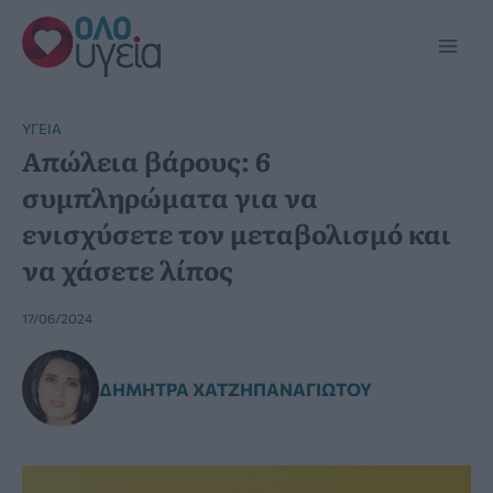
Μετάβαση
στο
Main
περιεχόμενο
Men
YΓΕΊΑ
Aπώλεια βάρους: 6
συμπληρώματα για να
ενισχύσετε τον μεταβολισμό και
να χάσετε λίπος
17/06/2024
ΔΉΜΗΤΡΑ ΧΑΤΖΗΠΑΝΑΓΙΏΤΟΥ