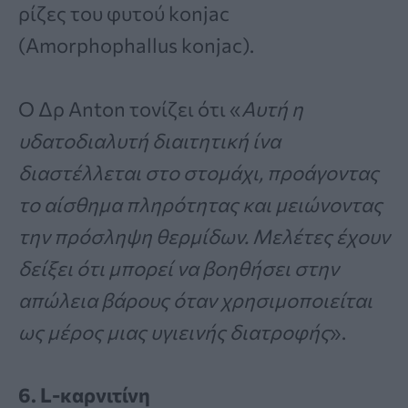
ρίζες του φυτού konjac
(Amorphophallus konjac).
Ο Δρ Anton τονίζει ότι «
Αυτή η
υδατοδιαλυτή διαιτητική ίνα
διαστέλλεται στο στομάχι, προάγοντας
το αίσθημα πληρότητας και μειώνοντας
την πρόσληψη θερμίδων. Μελέτες έχουν
δείξει ότι μπορεί να βοηθήσει στην
απώλεια βάρους όταν χρησιμοποιείται
ως μέρος μιας υγιεινής διατροφής
».
6. L-καρνιτίνη