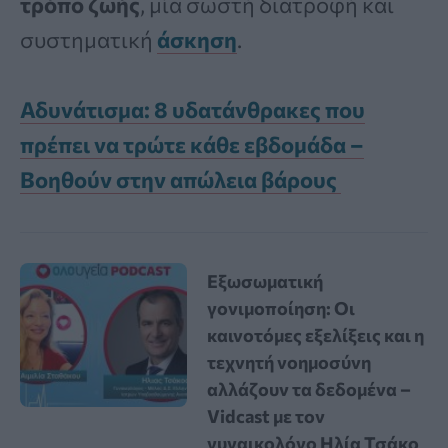
τρόπο ζωής
, μία σωστή διατροφή και
συστηματική
άσκηση
.
Αδυνάτισμα: 8 υδατάνθρακες που
πρέπει να τρώτε κάθε εβδομάδα –
Βοηθούν στην απώλεια βάρους
Εξωσωματική
γονιμοποίηση: Οι
καινοτόμες εξελίξεις και η
τεχνητή νοημοσύνη
αλλάζουν τα δεδομένα –
Vidcast με τον
γυναικολόγο Ηλία Τσάκο