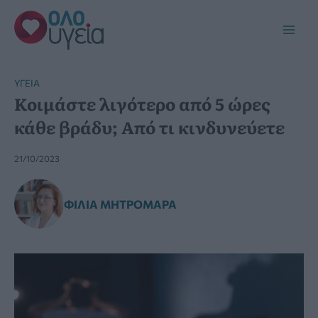
Μετάβαση
στο
Main
περιεχόμενο
Men
YΓΕΊΑ
Κοιμάστε λιγότερο από 5 ώρες
κάθε βράδυ; Από τι κινδυνεύετε
21/10/2023
ΦΊΛΙΑ ΜΗΤΡΟΜΆΡΑ