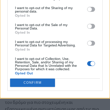
I want to opt-out of the Sharing of my
personal data.
Opted In
I want to opt-out of the Sale of my
Personal Data.
Opted In
I want to opt-out of processing my
Personal Data for Targeted Advertising.
Opted In
ΕΓΚΡΙΣΗ ΝΕΑΣ ΘΕΡΑΠΕΙΑΣ
I want to opt-out of Collection, Use,
Retention, Sale, and/or Sharing of my
Personal Data that Is Unrelated with the
Νέα εποχή στη θεραπεία του
Purposes for which it was collected.
Opted Out
μεταστατικού τριπλά αρνητικού
CONFIRM
καρκίνου του μαστού
Η έγκριση νέας θεραπείας από τον FDA ανοίγει
τον δρόμο για πιο στοχευμένη και
εξατομικευμένη αντιμετώπιση μιας από τις πιο