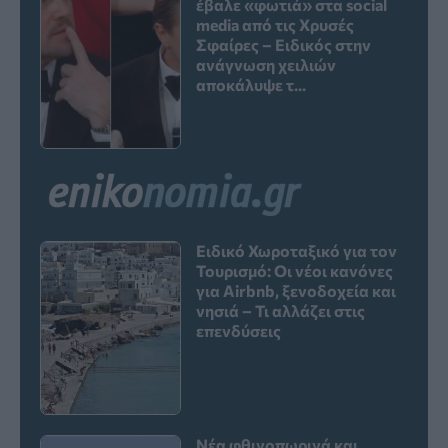
έβαλε «φωτιά» στα social
media από τις Χρυσές
Σφαίρες – Ειδικός στην
ανάγνωση χειλιών
αποκάλυψε τ...
Ειδικό Χωροταξικό για τον
Τουρισμό: Οι νέοι κανόνες
για Airbnb, ξενοδοχεία και
νησιά – Τι αλλάζει στις
επενδύσεις
Νέα φθινοπωρινά και