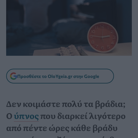
Προσθέστε το OloYgeia.gr στην Google
Δεν κοιμάστε πολύ τα βράδια;
Ο
ύπνος
που διαρκεί λιγότερο
από πέντε ώρες κάθε βράδυ