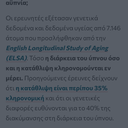
αϋπνία;
Οι ερευνητές εξέτασαν γενετικά
δεδομένα και δεδομένα υγείας από 7.146
άτομα που προσλήφθηκαν από την
English Longitudinal Study of Aging
(ELSA)
. Τόσο
η διάρκεια του ύπνου όσο
και η κατάθλιψη κληρονομούνται εν
μέρει.
Προηγούμενες έρευνες δείχνουν
ότι
η κατάθλιψη είναι περίπου 35%
κληρονομική
και ότι οι γενετικές
διαφορές ευθύνονται για το 40% της
διακύμανσης στη διάρκεια του ύπνου.