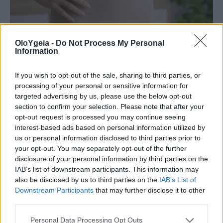
ΠΟΙΑ ΕΙΝΑΙ;
OloYgeia -
Do Not Process My Personal
Information
Κρέμες, κολλαγόνο ή βάρη; Τι
If you wish to opt-out of the sale, sharing to third parties, or
πραγματικά λειτουργεί στη σύσφιξη
processing of your personal or sensitive information for
μετά από μεγάλη απώλεια βάρους
targeted advertising by us, please use the below opt-out
section to confirm your selection. Please note that after your
opt-out request is processed you may continue seeing
Χαλαρό δέρμα μετά την απώλεια βάρους; Τα
interest-based ads based on personal information utilized by
κορυφαία μυστικά που βοηθούν στη σύσφιξη,
us or personal information disclosed to third parties prior to
σύμφωνα με ειδικούς – Τι μπορείτε να κάνετε για
your opt-out. You may separately opt-out of the further
disclosure of your personal information by third parties on the
καλύτερα αποτελέσματα.
IAB’s list of downstream participants. This information may
also be disclosed by us to third parties on the
IAB’s List of
Downstream Participants
that may further disclose it to other
third parties.
Personal Data Processing Opt Outs