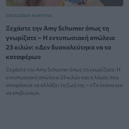
ΠΡΟΣΩΠΙΚΗ ΜΑΡΤΥΡΙΑ
Ξεχάστε την Amy Schumer όπως τη
γνωρίζατε – Η εντυπωσιακή απώλεια
23 κιλών: «Δεν δυσκολεύτηκα να το
καταφέρω»
Ξεχάστε την Amy Schumer όπως τη γνωρίζατε: Η
εντυπωσιακή απώλεια 23 κιλών και ο λόγος που
αποφάσισε να αλλάξει τη ζωή της – «Το έκανα για
να επιβιώσω».