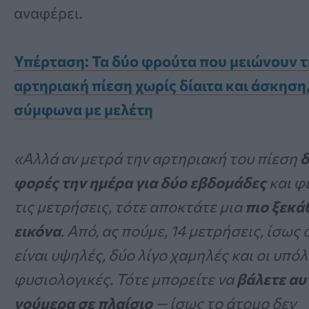
αναφέρει.
Υπέρταση: Τα δύο φρούτα που μειώνουν 
αρτηριακή πίεση χωρίς δίαιτα και άσκηση
σύμφωνα με μελέτη
«Αλλά αν μετρά την αρτηριακή του πίεση
δ
φορές την ημέρα για δύο εβδομάδες
και φ
τις μετρήσεις, τότε αποκτάτε μια
πιο ξεκά
εικόνα
. Από, ας πούμε, 14 μετρήσεις, ίσως ο
είναι υψηλές, δύο λίγο χαμηλές και οι υπό
φυσιολογικές. Τότε μπορείτε να
βάλετε αυ
νούμερα σε πλαίσιο
— ίσως το άτομο δεν