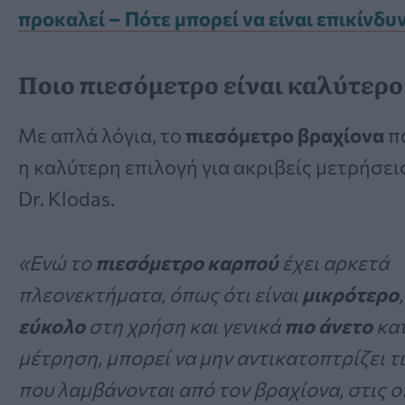
προκαλεί – Πότε μπορεί να είναι επικίνδυ
Ποιο πιεσόμετρο είναι καλύτερο
Με απλά λόγια, το
πιεσόμετρο βραχίονα
π
η καλύτερη επιλογή για ακριβείς μετρήσεις
Dr. Klodas.
«Ενώ το
πιεσόμετρο καρπού
έχει αρκετά
πλεονεκτήματα, όπως ότι είναι
μικρότερο
,
εύκολο
στη χρήση και γενικά
πιο άνετο
κατ
μέτρηση, μπορεί να μην αντικατοπτρίζει τι
που λαμβάνονται από τον βραχίονα, στις ο