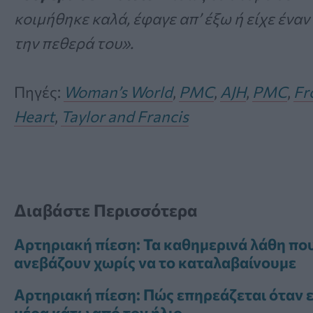
κοιμήθηκε καλά, έφαγε απ’ έξω ή είχε έναν
την πεθερά του».
Πηγές:
Woman’s World
,
PMC
,
AJH
,
PMC
,
Fr
Heart
,
Taylor and Francis
Διαβάστε Περισσότερα
Αρτηριακή πίεση: Τα καθημερινά λάθη πο
ανεβάζουν χωρίς να το καταλαβαίνουμε
Αρτηριακή πίεση: Πώς επηρεάζεται όταν ε
μέρα κάτω από τον ήλιο