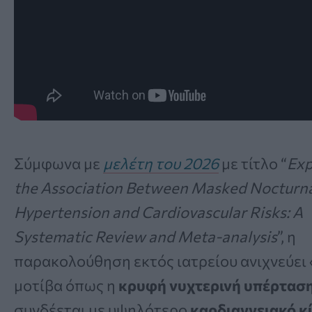
Σύμφωνα με
μελέτη του 2026
με τίτλο “
Exp
the Association Between Masked Nocturn
Hypertension and Cardiovascular Risks: A
Systematic Review and Meta-analysis
”, η
παρακολούθηση εκτός ιατρείου ανιχνεύει
μοτίβα όπως η
κρυφή νυχτερινή υπέρτασ
συνδέεται με υψηλότερο
καρδιαγγειακό κ