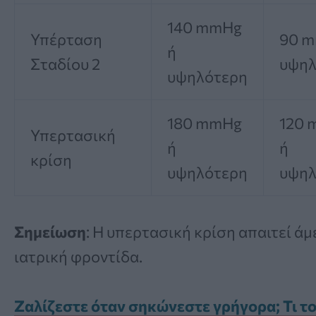
140 mmHg
Υπέρταση
90 m
ή
Σταδίου 2
υψηλ
υψηλότερη
180 mmHg
120
Υπερτασική
ή
ή
κρίση
υψηλότερη
υψηλ
Σημείωση
: Η υπερτασική κρίση απαιτεί ά
ιατρική φροντίδα.
Ζαλίζεστε όταν σηκώνεστε γρήγορα; Τι τ