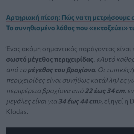
Αρτηριακή πίεση: Πώς να τη μετρήσουμε 
Το συνηθισμένο λάθος που «εκτοξεύει» τι
Ένας ακόμη σημαντικός παράγοντας είναι 
σωστό μέγεθος περιχειρίδας
.
«Αυτό καθορ
από το
μέγεθος του βραχίονα
. Οι τυπικές
περιχειρίδες είναι συνήθως κατάλληλες γι
περιφέρεια βραχίονα από
22 έως 34 cm
, ε
μεγάλες είναι για
34 έως 44 cm
»
, εξηγεί η D
Klodas.