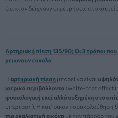
ό,τι κι αν δείχνουν οι μετρήσεις στο ιατρείο
Αρτηριακή πίεση 135/90; Οι 3 τρόποι που
μειώνουν εύκολα
Η
αρτηριακή πίεση
μπορεί να είναι
υψηλότ
ιατρικά περιβάλλοντα
(white-coat effect) 
φυσιολογική εκεί αλλά αυξημένη στο σπίτ
υπέρταση). Η κατ’ οίκον παρακολούθηση δί
πιο ρεαλιστική εικόνα
με την πάροδο του 