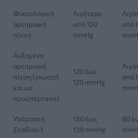
Φυσιολογική
Λιγότερο
Λιγό
αρτηριακή
από 120
από 
πίεση
mmHg
mmH
Αυξημένη
αρτηριακή
Λιγό
120 έως
πίεση (γνωστή
από 
129 mmHg
και ως
mmH
προϋπέρταση)
Υπέρταση
130 έως
80 έ
Σταδίου 1
139 mmHg
mmH