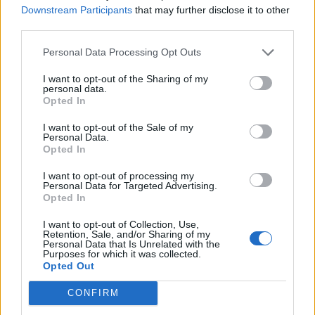
— αν χρησιμοποιείτε μικρότερη από αυτή 
Downstream Participants
that may further disclose it to other
third parties.
χρειάζεστε, μπορεί να έχετε
ψευδώς αυξη
Personal Data Processing Opt Outs
μετρήσεις
».
I want to opt-out of the Sharing of my
personal data.
Opted In
Ανεξάρτητα από το αν χρησιμοποιείτε πι
I want to opt-out of the Sale of my
καρπού ή βραχίονα, βεβαιωθείτε ότι το έχ
Personal Data.
Opted In
ελέγξει σε σύγκριση με μετρήσεις ιατρείο
I want to opt-out of processing my
είναι εύκολο»
, διαβεβαιώνει η Dr. Klodas.
Personal Data for Targeted Advertising.
Opted In
I want to opt-out of Collection, Use,
«Απλώς
φέρτε το πιεσόμετρό σας στο επ
Retention, Sale, and/or Sharing of my
Personal Data that Is Unrelated with the
ραντεβού
και ζητήστε από τον ιατρό ή τον
Purposes for which it was collected.
Opted Out
νοσηλευτή να μετρήσει την
πίεσή
σας τόσ
CONFIRM
δικό σας
όσο
και με το πιεσόμετρο του ιατ