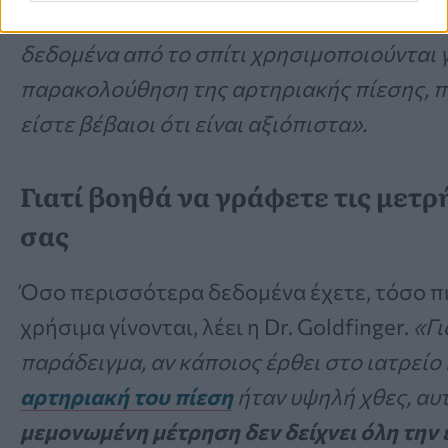
μετρήσεις θα πρέπει να είναι αρκετά κοντά
δεδομένα από το σπίτι χρησιμοποιούνται γ
παρακολούθηση της αρτηριακής πίεσης, π
είστε βέβαιοι ότι είναι αξιόπιστα».
Γιατί βοηθά να γράφετε τις μετρ
σας
Όσο περισσότερα δεδομένα έχετε, τόσο π
χρήσιμα γίνονται, λέει η Dr. Goldfinger.
«Γι
παράδειγμα, αν κάποιος έρθει στο ιατρείο 
αρτηριακή του πίεση
ήταν υψηλή χθες, αυ
μεμονωμένη μέτρηση δεν δείχνει όλη την 