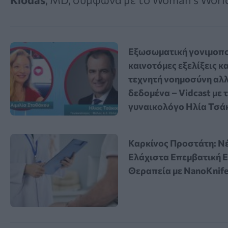
Εξωσωματική γονιμοπο
καινοτόμες εξελίξεις κα
τεχνητή νοημοσύνη αλ
δεδομένα – Vidcast με 
γυναικολόγο Ηλία Τσά
Καρκίνος Προστάτη: Ν
Ελάχιστα Επεμβατική 
Θεραπεία με NanoKnif