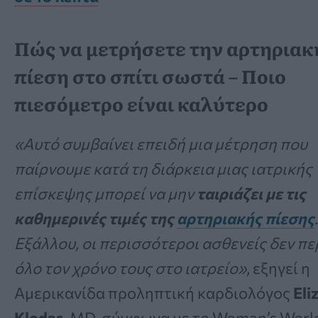
Πώς να μετρήσετε την αρτηριακ
πίεση στο σπίτι σωστά – Ποιο
πιεσόμετρο είναι καλύτερο
«Αυτό συμβαίνει επειδή μια μέτρηση που
παίρνουμε κατά τη διάρκεια μιας ιατρικής
επίσκεψης μπορεί να μην
ταιριάζει με τις
καθημερινές τιμές της
αρτηριακής πίεσης
.
Εξάλλου, οι περισσότεροι ασθενείς δεν π
όλο τον χρόνο τους στο ιατρείο»
, εξηγεί η
Αμερικανίδα προληπτική καρδιολόγος
Eli
Klodas
, MD, σύμφωνα με το Woman’s Worl