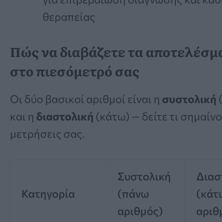
θεραπείας
Πώς να διαβάζετε τα αποτελέσμ
στο πιεσόμετρό σας
Οι δύο βασικοί αριθμοί είναι η
συστολική
και η
διαστολική
(κάτω) — δείτε τι σημαίνο
μετρήσεις σας.
Συστολική
Διασ
Κατηγορία
(πάνω
(κάτ
αριθμός)
αριθ