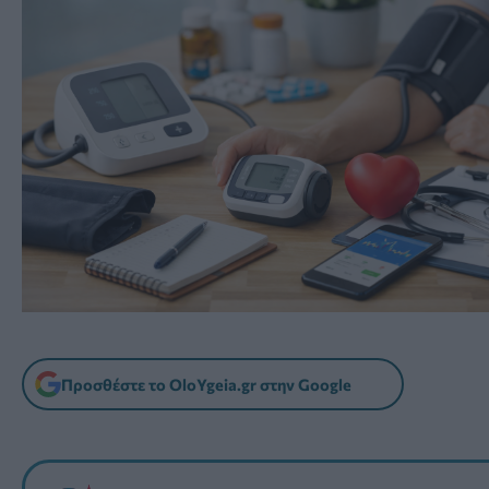
Προσθέστε το OloYgeia.gr στην Google