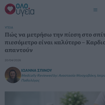
Μετάβαση
στο
Main
περιεχόμενο
Men
YΓΕΊΑ
Πώς να μετρήσω την πίεση στο σπίτ
πιεσόμετρο είναι καλύτερο – Καρδι
απαντούν
20/04/2026
ΙΩΆΝΝΑ ΣΠΊΝΟΥ
Medically Reviewed by
:
Αναστασία Μοσχοβάκη, Ιατρός
Παθολόγος