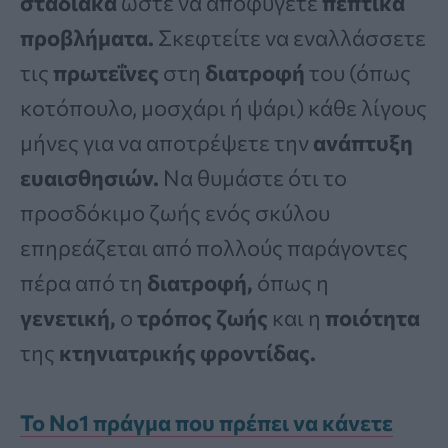
σταδιακά
ώστε να αποφύγετε
πεπτικά
προβλήματα.
Σκεφτείτε να εναλλάσσετε
τις
πρωτεΐνες
στη
διατροφή
του (όπως
κοτόπουλο, μοσχάρι ή ψάρι) κάθε λίγους
μήνες για να αποτρέψετε την
ανάπτυξη
ευαισθησιών.
Να θυμάστε ότι το
προσδόκιμο ζωής ενός σκύλου
επηρεάζεται από πολλούς παράγοντες
πέρα από τη
διατροφή,
όπως η
γενετική,
ο
τρόπος ζωής
και η
ποιότητα
της
κτηνιατρικής φροντίδας.
Το Νο1 πράγμα που πρέπει να κάνετε