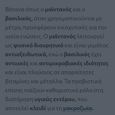
Βότανα όπως ο
μαϊντανός
και ο
βασιλικός,
όταν χρησιμοποιούνται με
μέτρο, προσφέρουν ενισχυτικές για την
υγεία ενώσεις. Ο
μαϊντανός
λειτουργεί
ως
φυσικό διουρητικό
και είναι γεμάτος
αντιοξειδωτικά,
ενώ ο
βασιλικός
έχει
αντιιικές
και
αντιμικροβιακές
ιδιότητες
και είναι πλούσιος σε απαραίτητες
βιταμίνες και μέταλλα. Τα προβιοτικά
επίσης παίζουν καθοριστικό ρόλο στη
διατήρηση
υγιούς
εντέρου,
που
αποτελεί
κλειδί
για τη
μακροζωία
.