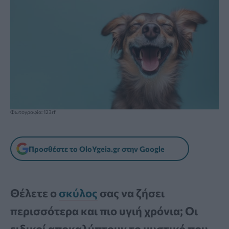
Φωτογραφία: 123rf
Προσθέστε το OloYgeia.gr στην Google
Θέλετε ο
σκύλος
σας να ζήσει
περισσότερα και πιο υγιή χρόνια; Οι
ειδικοί αποκαλύπτουν το μυστικό που