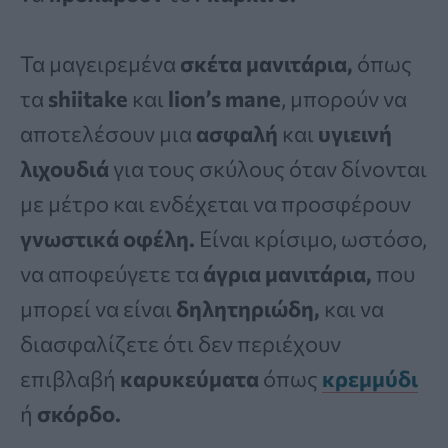
Τα μαγειρεμένα
σκέτα μανιτάρια,
όπως
τα
shiitake
και
lion’s
mane
, μπορούν να
αποτελέσουν μια
ασφαλή
και
υγιεινή
λιχουδιά
για τους σκύλους όταν δίνονται
με μέτρο και ενδέχεται να προσφέρουν
γνωστικά οφέλη.
Είναι κρίσιμο, ωστόσο,
να αποφεύγετε τα
άγρια μανιτάρια,
που
μπορεί να είναι
δηλητηριώδη,
και να
διασφαλίζετε ότι δεν περιέχουν
επιβλαβή
καρυκεύματα
όπως
κρεμμύδι
ή
σκόρδο.