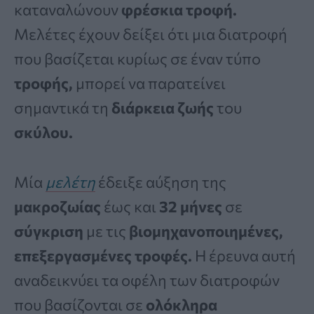
καταναλώνουν
φρέσκια τροφή.
Μελέτες έχουν δείξει ότι μια διατροφή
που βασίζεται κυρίως σε έναν τύπο
τροφής,
μπορεί να παρατείνει
σημαντικά τη
διάρκεια ζωής
του
σκύλου.
Μία
μελέτη
έδειξε αύξηση της
μακροζωίας
έως και
32 μήνες
σε
σύγκριση
με τις
βιομηχανοποιημένες,
επεξεργασμένες τροφές.
Η έρευνα αυτή
αναδεικνύει τα οφέλη των διατροφών
που βασίζονται σε
ολόκληρα