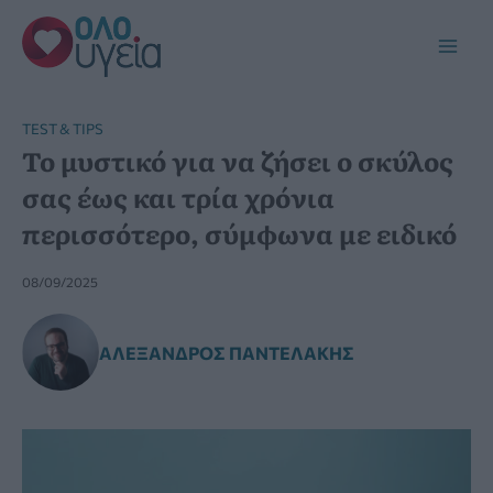
Μετάβαση
στο
Main
περιεχόμενο
Men
TEST & TIPS
Το μυστικό για να ζήσει ο σκύλος
σας έως και τρία χρόνια
περισσότερο, σύμφωνα με ειδικό
08/09/2025
ΑΛΈΞΑΝΔΡΟΣ ΠΑΝΤΕΛΆΚΗΣ