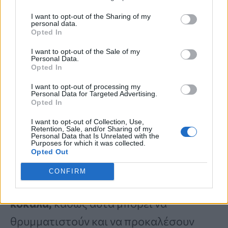
εξαιρετικό για τις
αρθρώσεις.
I want to opt-out of the Sharing of my
personal data.
Opted In
Ωστόσο, η κατανάλωση
κόκαλων
ενέχει
I want to opt-out of the Sale of my
κινδύνους,
όπως
βακτηριακή μόλυνση
,
Personal Data.
Opted In
σπασμένα δόντια
ή
εντερικές
I want to opt-out of processing my
Personal Data for Targeted Advertising.
αποφράξεις.
Για να δώσετε ωμά κόκαλα
Opted In
με ασφάλεια στον σκύλο σας, επιλέξτε
I want to opt-out of Collection, Use,
Retention, Sale, and/or Sharing of my
μεγάλα
κόκαλα
από
αξιόπιστους
Personal Data that Is Unrelated with the
Purposes for which it was collected.
προμηθευτές,
παρακολουθείτε τον
Opted Out
σκύλο σας όταν τα καταναλώνει και
CONFIRM
ποτέ μην του δίνετε
μαγειρεμένα
κόκαλα,
καθώς αυτά μπορεί να
θρυμματιστούν και να προκαλέσουν