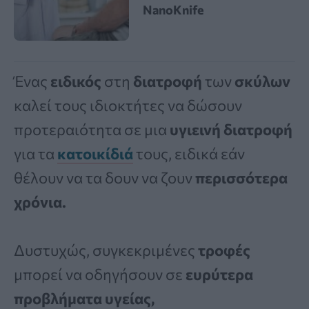
NanoKnife
Ένας
ειδικός
στη
διατροφή
των
σκύλων
καλεί τους ιδιοκτήτες να δώσουν
προτεραιότητα σε μια
υγιεινή διατροφή
για τα
κατοικίδιά
τους, ειδικά εάν
θέλουν να τα δουν να ζουν
περισσότερα
χρόνια.
Δυστυχώς, συγκεκριμένες
τροφές
μπορεί να οδηγήσουν σε
ευρύτερα
προβλήματα υγείας,