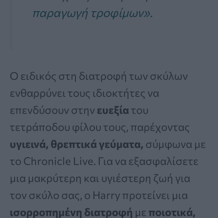
παραγωγή τροφίμων».
Ο ειδικός στη διατροφή των σκύλων
ενθαρρύνει τους ιδιοκτήτες να
επενδύσουν στην
ευεξία
του
τετράποδου φίλου τους, παρέχοντας
υγιεινά, θρεπτικά γεύματα,
σύμφωνα με
το Chronicle Live. Για να εξασφαλίσετε
μια μακρύτερη και υγιέστερη ζωή για
τον σκύλο σας, ο Harry προτείνει μια
ισορροπημένη διατροφή
με
ποιοτικά,