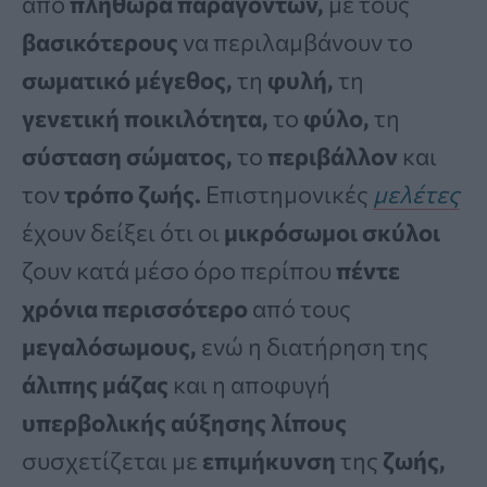
από
πληθώρα παραγόντων,
με τους
βασικότερους
να περιλαμβάνουν το
σωματικό μέγεθος,
τη
φυλή,
τη
γενετική ποικιλότητα,
το
φύλο,
τη
σύσταση σώματος,
το
περιβάλλον
και
τον
τρόπο ζωής.
Επιστημονικές
μελέτες
έχουν δείξει ότι οι
μικρόσωμοι σκύλοι
ζουν κατά μέσο όρο περίπου
πέντε
χρόνια περισσότερο
από τους
μεγαλόσωμους,
ενώ η διατήρηση της
άλιπης μάζας
και η αποφυγή
υπερβολικής αύξησης
λίπους
συσχετίζεται με
επιμήκυνση
της
ζωής,