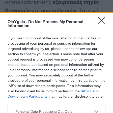
αποτελούν επίσης
εξαιρετικές πηγές
βιταμινών
και
φυτικών ινών.
Τα αυγά
από
ελευθέρας βοσκής,
όταν είναι
OloYgeia -
Do Not Process My Personal
Information
μαγειρεμένα,
αποτελούν πλήρη πηγή
πρωτεΐνης που απορροφάται εύκολα,
If you wish to opt-out of the sale, sharing to third parties, or
processing of your personal or sensitive information for
ενώ τα άπαχα κρέατα όπως
κοτόπουλο,
targeted advertising by us, please use the below opt-out
μοσχάρι
και σολομός προσφέρουν
section to confirm your selection. Please note that after your
opt-out request is processed you may continue seeing
απαραίτητα
αμινοξέα
και
λιπαρά
οξέα
.
interest-based ads based on personal information utilized by
us or personal information disclosed to third parties prior to
your opt-out. You may separately opt-out of the further
Τα
ωμά κόκαλα
μπορούν να βοηθήσουν
disclosure of your personal information by third parties on the
IAB’s list of downstream participants. This information may
στην
οδοντική υγεία,
και ο
ζωμός
από
also be disclosed by us to third parties on the
IAB’s List of
Downstream Participants
that may further disclose it to other
κόκαλα
είναι γεμάτος
θρεπτικά
third parties.
συστατικά
και
κολλαγόνο,
που είναι
Personal Data Processing Opt Outs