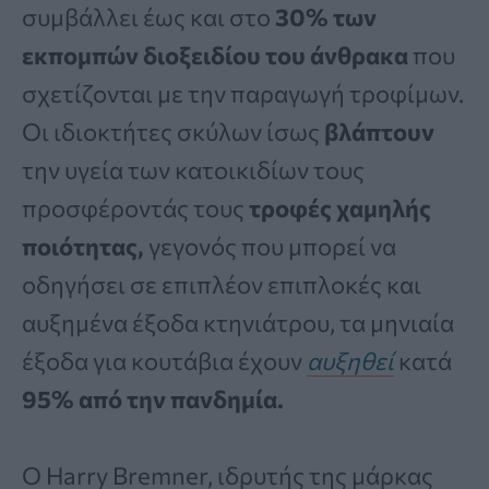
συμβάλλει έως και στο
30% των
εκπομπών διοξειδίου του άνθρακα
που
σχετίζονται με την παραγωγή τροφίμων.
Οι ιδιοκτήτες σκύλων ίσως
βλάπτουν
την υγεία των κατοικιδίων τους
προσφέροντάς τους
τροφές χαμηλής
ποιότητας,
γεγονός που μπορεί να
οδηγήσει σε επιπλέον επιπλοκές και
αυξημένα έξοδα κτηνιάτρου, τα μηνιαία
έξοδα για κουτάβια έχουν
αυξηθεί
κατά
95% από την πανδημία.
Ο Harry Bremner, ιδρυτής της μάρκας