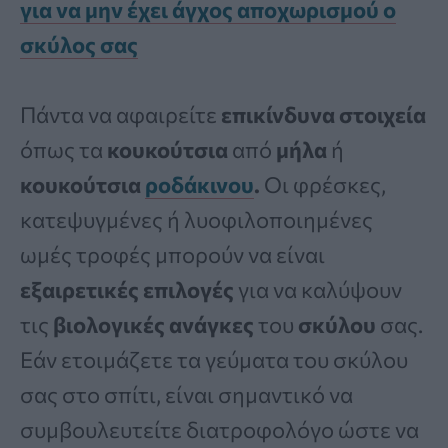
για να μην έχει άγχος αποχωρισμού ο
σκύλος σας
Πάντα να αφαιρείτε
επικίνδυνα
στοιχεία
όπως τα
κουκούτσια
από
μήλα
ή
κουκούτσια
ροδάκινου
.
Οι φρέσκες,
κατεψυγμένες ή λυοφιλοποιημένες
ωμές τροφές μπορούν να είναι
εξαιρετικές επιλογές
για να καλύψουν
τις
βιολογικές ανάγκες
του
σκύλου
σας.
Εάν ετοιμάζετε τα γεύματα του σκύλου
σας στο σπίτι, είναι σημαντικό να
συμβουλευτείτε διατροφολόγο ώστε να