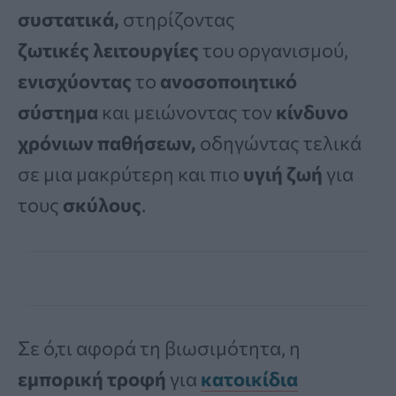
συστατικά,
στηρίζοντας
ζωτικές
λειτουργίες
του οργανισμού,
ενισχύοντας
το
ανοσοποιητικό
σύστημα
και μειώνοντας τον
κίνδυνο
χρόνιων παθήσεων,
οδηγώντας τελικά
σε μια μακρύτερη και πιο
υγιή ζωή
για
τους
σκύλους
.
Σε ό,τι αφορά τη βιωσιμότητα, η
εμπορική τροφή
για
κατοικίδια