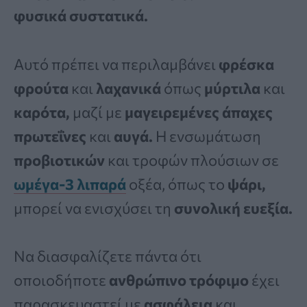
φυσικά συστατικά.
Αυτό πρέπει να περιλαμβάνει
φρέσκα
φρούτα
και
λαχανικά
όπως
μύρτιλα
και
καρότα,
μαζί με
μαγειρεμένες άπαχες
πρωτεΐνες
και
αυγά.
Η ενσωμάτωση
προβιοτικών
και τροφών πλούσιων σε
ωμέγα-3 λιπαρά
οξέα, όπως το
ψάρι,
μπορεί να ενισχύσει τη
συνολική ευεξία.
Να διασφαλίζετε πάντα ότι
οποιοδήποτε
ανθρώπινο τρόφιμο
έχει
παρασκευαστεί με
ασφάλεια
και