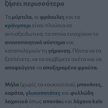
ζήσει περισσότερο
Τα
μύρτιλα,
οι
φράουλες
και τα
κράνμπερι
είναι πλούσια σε
αντιοξειδωτικά, τα οποία ενισχύουν το
ανοσοποιητικό σύστημα
και
καταπολεμούν τη
γήρανση.
Πάντα να τα
ξεπλένετε, να τα σερβίρετε σκέτα και να
αποφεύγετε
τα
αποξηραμένα φρούτα.
Μήλα
(χωρίς τα κουκούτσια),
μπανάνες,
καρότα,
γλυκοπατάτες
και
φυλλώδη
λαχανικά
όπως
σπανάκι
και
λάχανο kale