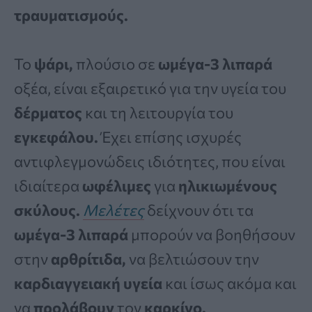
τραυματισμούς.
Το
ψάρι,
πλούσιο σε
ωμέγα-3 λιπαρά
οξέα, είναι εξαιρετικό για την υγεία του
δέρματος
και τη λειτουργία του
εγκεφάλου.
Έχει επίσης ισχυρές
αντιφλεγμονώδεις ιδιότητες, που είναι
ιδιαίτερα
ωφέλιμες
για
ηλικιωμένους
σκύλους.
Μελέτες
δείχνουν ότι τα
ωμέγα-3 λιπαρά
μπορούν να βοηθήσουν
στην
αρθρίτιδα,
να βελτιώσουν την
καρδιαγγειακή υγεία
και ίσως ακόμα και
να
προλάβουν
τον
καρκίνο.