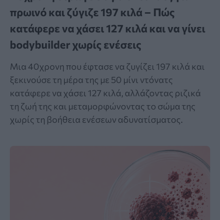
πρωινό και ζύγιζε 197 κιλά – Πώς
κατάφερε να χάσει 127 κιλά και να γίνει
bodybuilder χωρίς ενέσεις
Μια 40χρονη που έφτασε να ζυγίζει 197 κιλά και
ξεκινούσε τη μέρα της με 50 μίνι ντόνατς
κατάφερε να χάσει 127 κιλά, αλλάζοντας ριζικά
τη ζωή της και μεταμορφώνοντας το σώμα της
χωρίς τη βοήθεια ενέσεων αδυνατίσματος.