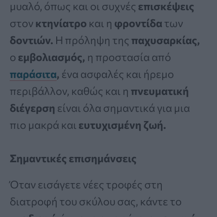
μυαλό, όπως και οι συχνές
επισκέψεις
στον
κτηνίατρο
και η
φροντίδα
των
δοντιών.
Η πρόληψη της
παχυσαρκίας,
ο
εμβολιασμός,
η προστασία από
παράσιτα
,
ένα ασφαλές και ήρεμο
περιβάλλον, καθώς και η
πνευματική
διέγερση
είναι όλα σημαντικά για μια
πιο μακρά και
ευτυχισμένη ζωή.
Σημαντικές επισημάνσεις
Όταν εισάγετε νέες τροφές στη
διατροφή του σκύλου σας, κάντε το