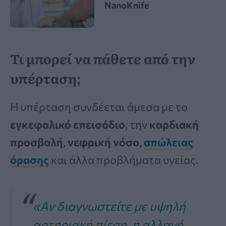
NanoKnife
Τι μπορεί να πάθετε από την
υπέρταση;
Η υπέρταση συνδέεται άμεσα με το
εγκεφαλικό επεισόδιο
, την
καρδιακή
προσβολή
,
νεφρική νόσο
,
απώλειας
όρασης
και άλλα προβλήματα υγείας.
«Αν διαγνωστείτε με υψηλή
αρτηριακή πίεση, η αλλαγή