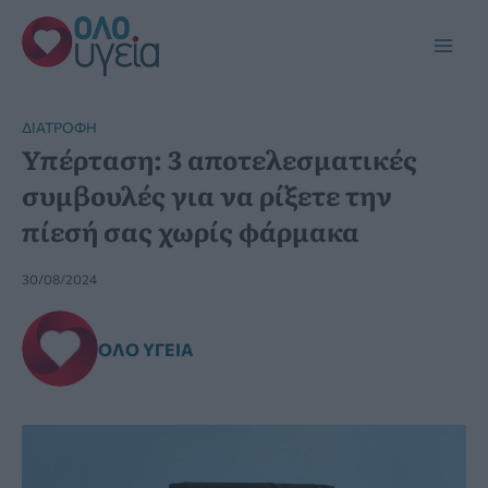
Μετάβαση
στο
Main
περιεχόμενο
Men
ΔΙΑΤΡΟΦΉ
Υπέρταση: 3 αποτελεσματικές
συμβουλές για να ρίξετε την
πίεσή σας χωρίς φάρμακα
30/08/2024
ΌΛΟ ΥΓΕΊΑ