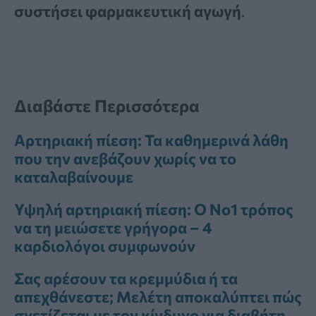
συστήσει φαρμακευτική αγωγή
.
Διαβάστε Περισσότερα
Αρτηριακή πίεση: Τα καθημερινά λάθη
που την ανεβάζουν χωρίς να το
καταλαβαίνουμε
Υψηλή αρτηριακή πίεση: Ο Νο1 τρόπος
να τη μειώσετε γρήγορα – 4
καρδιολόγοι συμφωνούν
Σας αρέσουν τα κρεμμύδια ή τα
απεχθάνεστε; Μελέτη αποκαλύπτει πώς
σχετίζεται με τον κίνδυνο για διαβήτη