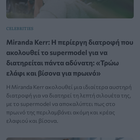
CELEBRITIES
Miranda Kerr: Η περίεργη διατροφή που
ακολουθεί το supermodel για να
διατηρείται πάντα αδύνατη: «Τρώω
ελάφι και βίσονα για πρωινό»
Η Miranda Kerr ακολουθεί μια ιδιαίτερα αυστηρή
διατροφή για να διατηρεί τη λεπτή σιλουέτα της,
με το supermodel να αποκαλύπτει πως στο
πρωινό της περιλαμβάνει ακόμη και κρέας
ελαφιού και βίσονα.