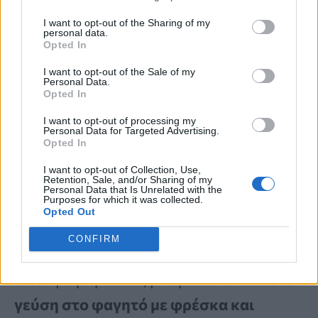
γρήγορου φαγητού ήταν περίπου 1,3
I want to opt-out of the Sharing of my
γραμμάρια, δηλαδή σχεδόν όλο το
personal data.
Opted In
συνιστώμενο νάτριο ημερησίως για
I want to opt-out of the Sale of my
κάποιον με υψηλή αρτηριακή πίεση.
Personal Data.
Opted In
I want to opt-out of processing my
Όταν μαγειρεύετε στο σπίτι, ελέγχετε
Personal Data for Targeted Advertising.
Opted In
όλα τα συστατικά. Ολόκληρα τρόφιμα,
I want to opt-out of Collection, Use,
όπως
φρούτα, λαχανικά, όσπρια,
Retention, Sale, and/or Sharing of my
Personal Data that Is Unrelated with the
Purposes for which it was collected.
ανάλατοι ξηροί καρποί και σπόροι
Opted Out
περιέχουν ελάχιστο έως καθόλου αλάτι
.
CONFIRM
Όταν μαγειρεύετε, μπορείτε να
δώσετε
γεύση στο φαγητό με φρέσκα και