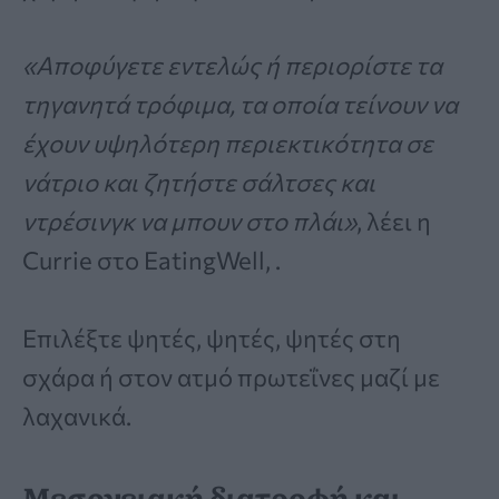
«Αποφύγετε εντελώς ή περιορίστε τα
τηγανητά τρόφιμα, τα οποία τείνουν να
έχουν υψηλότερη περιεκτικότητα σε
νάτριο και ζητήστε σάλτσες και
ντρέσινγκ να μπουν στο πλάι»
, λέει η
Currie στο EatingWell, .
Επιλέξτε ψητές, ψητές, ψητές στη
σχάρα ή στον ατμό πρωτεΐνες μαζί με
λαχανικά.
Μεσογειακή διατροφή και