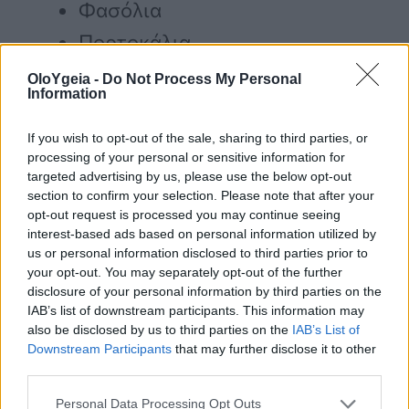
Φασόλια
Πορτοκάλια
Ακτινίδια
OloYgeia -
Do Not Process My Personal
Information
Καρότα
Πατάτες
If you wish to opt-out of the sale, sharing to third parties, or
processing of your personal or sensitive information for
Γαλακτοκομικά με χαμηλά λιπαρά
targeted advertising by us, please use the below opt-out
section to confirm your selection. Please note that after your
και κεφίρ
opt-out request is processed you may continue seeing
interest-based ads based on personal information utilized by
us or personal information disclosed to third parties prior to
3. Μαγειρέψτε περισσότερα
your opt-out. You may separately opt-out of the further
γεύματα στο σπίτι
disclosure of your personal information by third parties on the
IAB’s list of downstream participants. This information may
also be disclosed by us to third parties on the
IAB’s List of
Μελέτη έδειξε ότι η μέση
Downstream Participants
that may further disclose it to other
third parties.
περιεκτικότητα σε νάτριο σε ένα γεύμα
Personal Data Processing Opt Outs