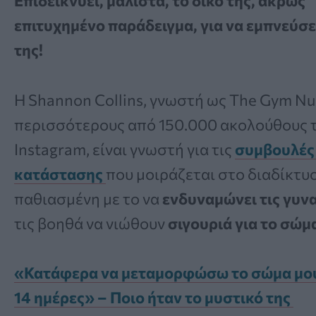
Επιδεικνύει, μάλιστα, το δικό της, άκρως
επιτυχημένο παράδειγμα, για να εμπνεύσει
της!
Η Shannon Collins, γνωστή ως The Gym Nu
περισσότερους από 150.000 ακολούθους 
Instagram, είναι γνωστή για τις
συμβουλές
κατάστασης
που μοιράζεται στο διαδίκτυο
παθιασμένη με το να
ενδυναμώνει τις γυν
τις βοηθά να νιώθουν
σιγουριά για το σώμ
«Κατάφερα να μεταμορφώσω το σώμα μου
14 ημέρες» – Ποιο ήταν το μυστικό της