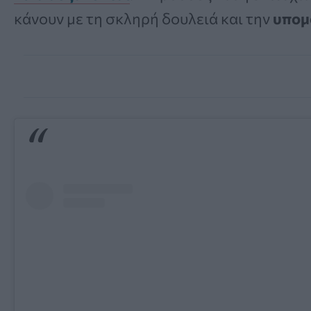
κάνουν με τη σκληρή δουλειά και την
υπομ