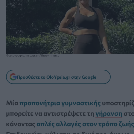
Φωτογραφία: Instagram/thegymnurse
Προσθέστε το OloYgeia.gr στην Google
Μία
προπονήτρια γυμναστικής
υποστηρίζε
μπορείτε να αντιστρέψετε τη
γήρανση
στο
κάνοντας
απλές αλλαγές στον τρόπο ζωής