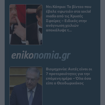
Ντι Κάπριο: Το βίντεο που
έβαλε «φωτιά» στα social
media από τις Χρυσές
Σφαίρες – Ειδικός στην
ανάγνωση χειλιών
αποκάλυψε τ...
Βιομηχανία: Αυτές είναι οι
7 προτεραιότητες για την
επόμενη ημέρα – Όλα όσα
είπε ο Θεοδωρικάκος