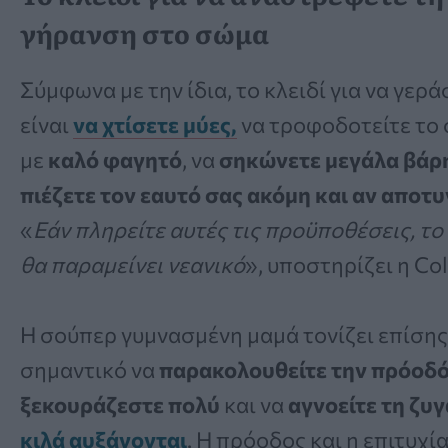
γήρανση στο σώμα
Σύμφωνα με την ίδια, το κλειδί για να γερ
είναι
να
χτίσετε μύες
,
να τροφοδοτείτε το
με
καλό φαγητό
, να
σηκώνετε μεγάλα βάρ
πιέζετε τον εαυτό σας ακόμη και αν αποτ
«
Εάν πληρείτε αυτές τις προϋποθέσεις, τ
θα παραμείνει νεανικό
», υποστηρίζει η Col
Η σούπερ γυμνασμένη μαμά τονίζει επίσης 
σημαντικό να
παρακολουθείτε την πρόοδ
ξεκουράζεστε πολύ
και να
αγνοείτε τη ζυ
κιλά αυξάνονται
. Η πρόοδος και η επιτυχί