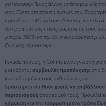
καλύτερος
». Ένας άλλος απάντησε: «
Αγαπώ
σας. Είστε απίστευτη έμπνευση
». Ένας τρί
πρόσθεσε: «
Μυϊκή οικοδόμηση για πάντα.
διατροφολόγος που εργάζεται με τους ηλι
μπορώ 100% να πω ότι η οικοδόμηση μυών
ζωτικής σημασίας
».
Γενικά, πάντως, η Collins είναι γνωστή για 
μοιράζεται
συμβουλές προπόνησης
στο δ
και ενθαρρύνει τους ανθρώπους να
δραστηριοποιηθούν
χωρίς να επιβάλλουν
περιορισμούς
στον εαυτό τους. Προωθεί 
γήρανση
και τον
ισορροπημένο τρόπο ζω