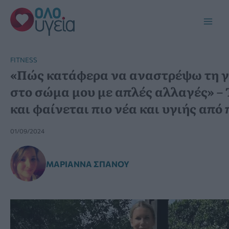
Μετάβαση
στο
Main
περιεχόμενο
Men
FITNESS
«Πώς κατάφερα να αναστρέψω τη 
στο σώμα μου με απλές αλλαγές» – 
και φαίνεται πιο νέα και υγιής από 
01/09/2024
ΜΑΡΙΆΝΝΑ ΣΠΑΝΟΎ