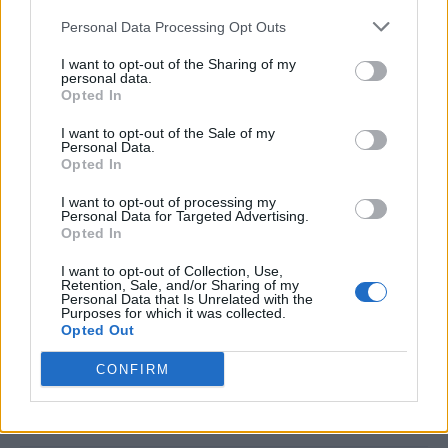
Ιός Δυτικού Νείλου: 23 νέα κρούσματα
Personal Data Processing Opt Outs
σε μία εβδομάδα- 65 συνολικά και έξι
I want to opt-out of the Sharing of my
personal data.
θάνατοι
Opted In
Η κυκλοφορία του ιού του Δυτικού Νείλου
I want to opt-out of the Sale of my
Personal Data.
αυξάνεται σε αρκετές περιοχές της χώρας, με τα
Opted In
περισσότερα περιστατικά να εμφανίζουν
I want to opt-out of processing my
σοβαρές νευρολογικές επιπλοκές.
Personal Data for Targeted Advertising.
Opted In
I want to opt-out of Collection, Use,
Retention, Sale, and/or Sharing of my
Personal Data that Is Unrelated with the
Purposes for which it was collected.
Opted Out
CONFIRM