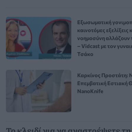
Εξωσωματική γονιμοπ
καινοτόμες εξελίξεις κ
νοημοσύνη αλλάζουν 
– Vidcast με τον γυνα
Τσάκο
Καρκίνος Προστάτη: 
Επεμβατική Εστιακή 
NanoKnife
Το κλειδί για να αναστρέψετε τη