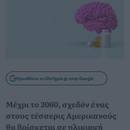
Προσθέστε το OloYgeia.gr στην Google
Μέχρι το 2060, σχεδόν ένας
στους τέσσερις Αμερικανούς
θα βρίσκεται σε ηλικιακή