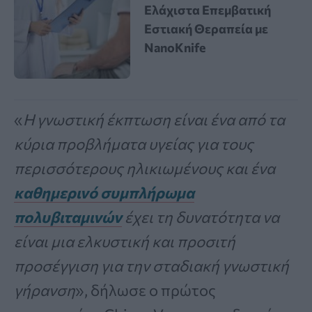
Ελάχιστα Επεμβατική
Εστιακή Θεραπεία με
NanoKnife
«
Η γνωστική έκπτωση είναι ένα από τα
κύρια προβλήματα υγείας για τους
περισσότερους ηλικιωμένους και ένα
καθημερινό συμπλήρωμα
πολυβιταμινών
έχει τη δυνατότητα να
είναι μια ελκυστική και προσιτή
προσέγγιση για την σταδιακή γνωστική
γήρανση
», δήλωσε ο πρώτος