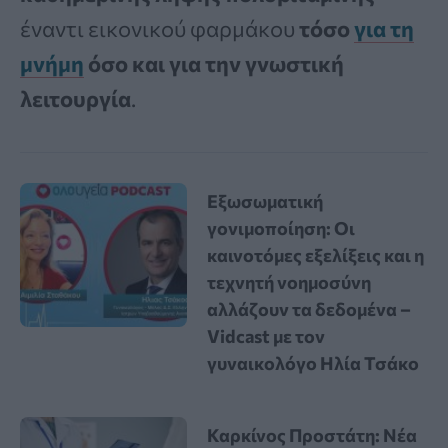
έναντι εικονικού φαρμάκου
τόσο
για τη
μνήμη
όσο και για την γνωστική
λειτουργία
.
Εξωσωματική
γονιμοποίηση: Οι
καινοτόμες εξελίξεις και η
τεχνητή νοημοσύνη
αλλάζουν τα δεδομένα –
Vidcast με τον
γυναικολόγο Ηλία Τσάκο
Καρκίνος Προστάτη: Νέα