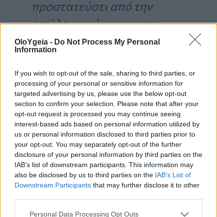
προστατεύσει από την
απώλεια μνήμης και τη
γνωστική εξασθένηση με
OloYgeia -
Do Not Process My Personal
Information
έμφαση στη διατροφική
κατάσταση και άλλους
If you wish to opt-out of the sale, sharing to third parties, or
processing of your personal or sensitive information for
παράγοντες που
targeted advertising by us, please use the below opt-out
section to confirm your selection. Please note that after your
σχετίζονται με τη
opt-out request is processed you may continue seeing
interest-based ads based on personal information utilized by
», πρόσθεσε ο
γήρανση
us or personal information disclosed to third parties prior to
ειδικός.
your opt-out. You may separately opt-out of the further
disclosure of your personal information by third parties on the
IAB’s list of downstream participants. This information may
also be disclosed by us to third parties on the
IAB’s List of
Downstream Participants
that may further disclose it to other
third parties.
«
Για παράδειγμα, ο τροποποιητικός
Personal Data Processing Opt Outs