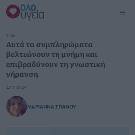
Μετάβαση
στο
Main
περιεχόμενο
Men
YΓΕΊΑ
Αυτά τα συμπληρώματα
βελτιώνουν τη μνήμη και
επιβραδύνουν τη γνωστική
γήρανση
22/01/2024
ΜΑΡΙΆΝΝΑ ΣΠΑΝΟΎ