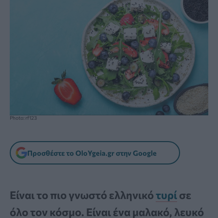
Photo: rf123
Προσθέστε το OloYgeia.gr στην Google
Είναι το πιο γνωστό ελληνικό
τυρί
σε
όλο τον κόσμο. Είναι ένα μαλακό, λευκό