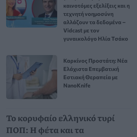
καινοτόμες εξελίξεις και η
τεχνητή νοημοσύνη
αλλάζουν τα δεδομένα –
Vidcast με τον
γυναικολόγο Ηλία Τσάκο
Καρκίνος Προστάτη: Νέα
Ελάχιστα Επεμβατική
Εστιακή Θεραπεία με
NanoKnife
Το κορυφαίο ελληνικό τυρί
ΠΟΠ: Η φέτα και τα