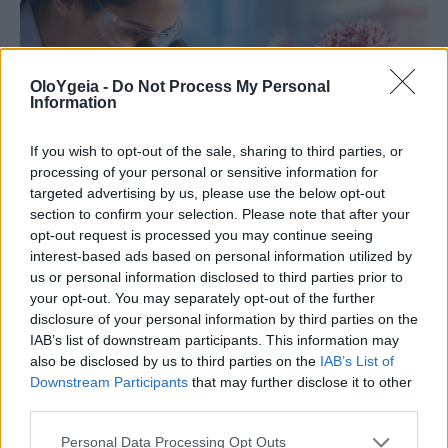
OloYgeia -
Do Not Process My Personal
Information
If you wish to opt-out of the sale, sharing to third parties, or
processing of your personal or sensitive information for
targeted advertising by us, please use the below opt-out
section to confirm your selection. Please note that after your
opt-out request is processed you may continue seeing
interest-based ads based on personal information utilized by
us or personal information disclosed to third parties prior to
your opt-out. You may separately opt-out of the further
ΝΕΑ ΜΕΛΕΤΗ
disclosure of your personal information by third parties on the
IAB’s list of downstream participants. This information may
Λευχαιμία: Οι επιστήμονες
also be disclosed by us to third parties on the
IAB’s List of
ανακάλυψαν την «αχίλλειο πτέρνα»
Downstream Participants
that may further disclose it to other
third parties.
των καρκινικών κυττάρων – Ανοίγει ο
δρόμος για νέες θεραπείες
Personal Data Processing Opt Outs