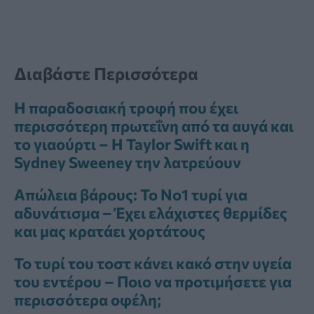
Διαβάστε Περισσότερα
Η παραδοσιακή τροφή που έχει
περισσότερη πρωτεΐνη από τα αυγά και
το γιαούρτι – Η Taylor Swift και η
Sydney Sweeney την λατρεύουν
Απώλεια βάρους: Το Νο1 τυρί για
αδυνάτισμα – Έχει ελάχιστες θερμίδες
και μας κρατάει χορτάτους
Το τυρί του τοστ κάνει κακό στην υγεία
του εντέρου – Ποιο να προτιμήσετε για
περισσότερα οφέλη;