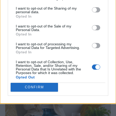
I want to opt-out of the Sharing of my
Νέα επιστημονική ανακάλυψη εντόπισε την
personal data.
Opted In
«αχίλλειο πτέρνα» των καρκινικών κυττάρων της
λευχαιμίας, ανοίγοντας τον δρόμο για την
I want to opt-out of the Sale of my
Personal Data.
ανάπτυξη πιο στοχευμένων και αποτελεσματικών
Opted In
θεραπειών.
I want to opt-out of processing my
Personal Data for Targeted Advertising.
Opted In
I want to opt-out of Collection, Use,
Retention, Sale, and/or Sharing of my
Personal Data that Is Unrelated with the
Purposes for which it was collected.
Opted Out
CONFIRM