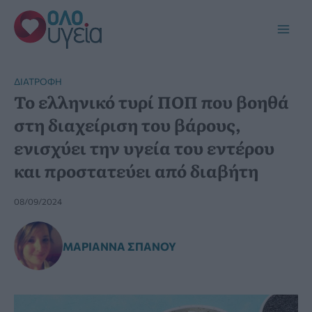
Μετάβαση
στο
Main
περιεχόμενο
Men
ΔΙΑΤΡΟΦΉ
Το ελληνικό τυρί ΠΟΠ που βοηθά
στη διαχείριση του βάρους,
ενισχύει την υγεία του εντέρου
και προστατεύει από διαβήτη
08/09/2024
ΜΑΡΙΆΝΝΑ ΣΠΑΝΟΎ