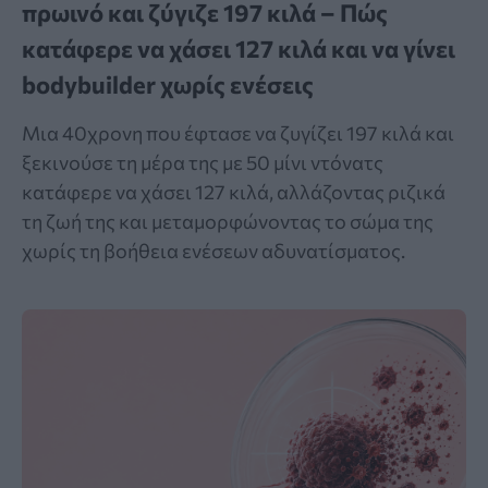
πρωινό και ζύγιζε 197 κιλά – Πώς
κατάφερε να χάσει 127 κιλά και να γίνει
bodybuilder χωρίς ενέσεις
Μια 40χρονη που έφτασε να ζυγίζει 197 κιλά και
ξεκινούσε τη μέρα της με 50 μίνι ντόνατς
κατάφερε να χάσει 127 κιλά, αλλάζοντας ριζικά
τη ζωή της και μεταμορφώνοντας το σώμα της
χωρίς τη βοήθεια ενέσεων αδυνατίσματος.