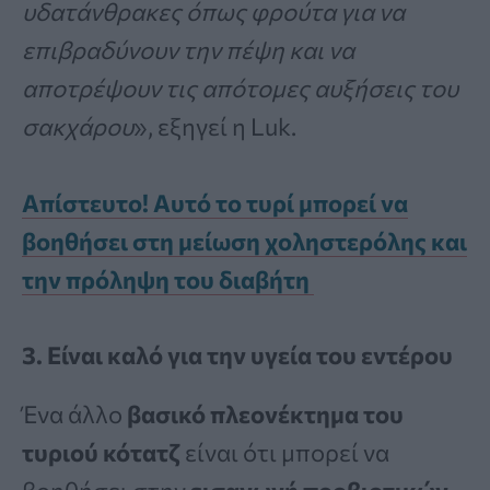
υδατάνθρακες όπως φρούτα για να
επιβραδύνουν την πέψη και να
αποτρέψουν τις απότομες αυξήσεις του
σακχάρου
», εξηγεί η Luk.
Απίστευτο! Αυτό το τυρί μπορεί να
βοηθήσει στη μείωση χοληστερόλης και
την πρόληψη του διαβήτη
3. Είναι καλό για την υγεία του εντέρου
Ένα άλλο
βασικό πλεονέκτημα του
τυριού κότατζ
είναι ότι μπορεί να