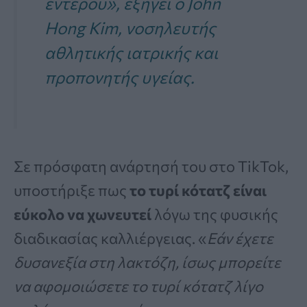
εντέρου», εξηγεί ο John
Hong Kim, νοσηλευτής
αθλητικής ιατρικής και
προπονητής υγείας.
Σε πρόσφατη ανάρτησή του στο TikTok,
υποστήριξε πως
το τυρί κότατζ είναι
εύκολο να χωνευτεί
λόγω της φυσικής
διαδικασίας καλλιέργειας. «
Εάν έχετε
δυσανεξία στη λακτόζη, ίσως μπορείτε
να αφομοιώσετε το τυρί κότατζ λίγο