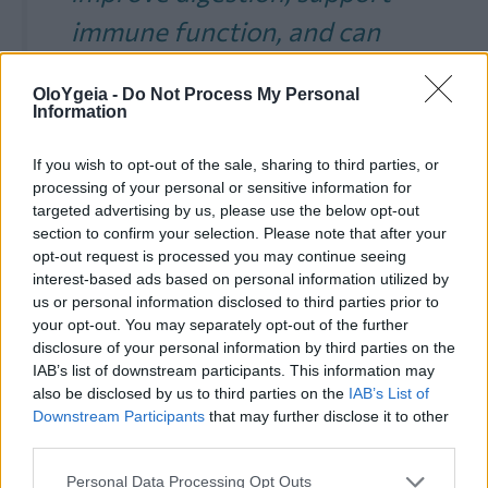
immune function, and can
reduce constipation and
OloYgeia -
Do Not Process My Personal
bloating 5. Easy to digest:
Information
natural culturing process
If you wish to opt-out of the sale, sharing to third parties, or
involved in making cottage
processing of your personal or sensitive information for
targeted advertising by us, please use the below opt-out
cheese partially breaks
section to confirm your selection. Please note that after your
opt-out request is processed you may continue seeing
down lactose, making it
interest-based ads based on personal information utilized by
tolerable for people that
us or personal information disclosed to third parties prior to
your opt-out. You may separately opt-out of the further
are lactose intolerant
disclosure of your personal information by third parties on the
IAB’s list of downstream participants. This information may
#cottagecheese
also be disclosed by us to third parties on the
IAB’s List of
#superfoods
#dailyhealth
Downstream Participants
that may further disclose it to other
third parties.
#healthtips
Personal Data Processing Opt Outs