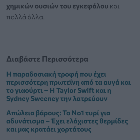
χημικών ουσιών του εγκεφάλου
και
πολλά άλλα.
Διαβάστε Περισσότερα
Η παραδοσιακή τροφή που έχει
περισσότερη πρωτεΐνη από τα αυγά και
το γιαούρτι – Η Taylor Swift και η
Sydney Sweeney την λατρεύουν
Απώλεια βάρους: Το Νο1 τυρί για
αδυνάτισμα – Έχει ελάχιστες θερμίδες
και μας κρατάει χορτάτους