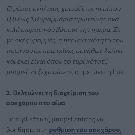
Ο μέσος ενήλικας χρειάζεται περίπου
0,8 έως 1,0 γραμμάρια πρωτεΐνης ανά
κιλό σωματικού βάρους την ημέρα. Σε
γενικές γραμμές, η περιεκτικότητα του
πρωινού σε πρωτεΐνες συνήθως λείπει
και εκεί είναι όπου το τυρί κότατζ
μπορεί να ξεχωρίσει
», σημειώνει η Luk.
2. Βελτιώνει τη διαχείριση του
σακχάρου στο αίμα
Το τυρί κότατζ μπορεί επίσης να
βοηθήσει στη
ρύθμιση του σακχάρου
,