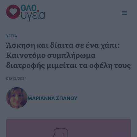
Μετάβαση
στο
Main
περιεχόμενο
Men
YΓΕΊΑ
Άσκηση και δίαιτα σε ένα χάπι:
Καινοτόμο συμπλήρωμα
διατροφής μιμείται τα οφέλη τους
08/10/2024
ΜΑΡΙΆΝΝΑ ΣΠΑΝΟΎ