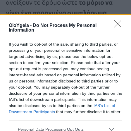
ανοίξουν το δρόμο ώστε
το μόριο να
γίνει ένα προηγμένο συμπλήρωμα
διατροφής
. Θα βοηθήσει ιδιαίτερα
OloYgeia -
Do Not Process My Personal
Information
άτομα που δεν μπορούν να
ακολουθήσουν
αυστηρό πρόγραμμα
If you wish to opt-out of the sale, sharing to third parties, or
processing of your personal or sensitive information for
άσκησης και διατροφής
.
targeted advertising by us, please use the below opt-out
section to confirm your selection. Please note that after your
opt-out request is processed you may continue seeing
interest-based ads based on personal information utilized by
«Μπορεί να είναι δύσκολο
us or personal information disclosed to third parties prior to
your opt-out. You may separately opt-out of the further
να διατηρήσεις το κίνητρο
disclosure of your personal information by third parties on the
για να τρέξεις πολλά
IAB’s list of downstream participants. This information may
also be disclosed by us to third parties on the
IAB’s List of
χιλιόμετρα με υψηλή
Downstream Participants
that may further disclose it to other
third parties.
ταχύτητα και να μείνεις
Personal Data Processing Opt Outs