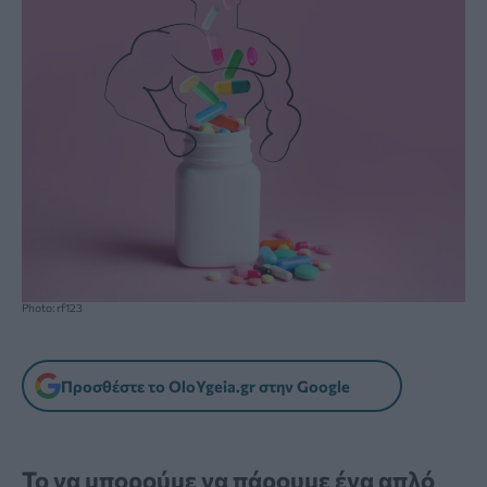
Photo: rf123
Προσθέστε το OloYgeia.gr στην Google
Το να μπορούμε να πάρουμε ένα απλό