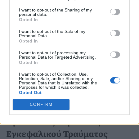
χωρίς φαγητό. Για άτομα με
I want to opt-out of the Sharing of my
σωματικές παθήσεις όπως
personal data.
Opted In
αδύναμη καρδιά ή γενική
I want to opt-out of the Sale of my
αδυναμία,
ένα συμπλήρωμα
Personal Data.
Opted In
μπορεί να είναι
διατροφής
I want to opt-out of processing my
το κλειδί για καλύτερη
Personal Data for Targeted Advertising.
Opted In
αποκατάσταση», εξηγεί ο
I want to opt-out of Collection, Use,
Thomas Poulsen.
Retention, Sale, and/or Sharing of my
Personal Data that Is Unrelated with the
Purposes for which it was collected.
Opted Out
CONFIRM
Προοπτικές Θεραπείας
Εγκεφαλικού Τραύματος