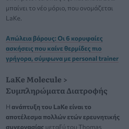
μπαίνει το νέο μόριο, που ονομάζεται
LaKe.
Απώλεια βάρους: Οι 6 κορυφαίες
ασκήσεις που καίνε θερμίδες πιο
γρήγορα, σύμφωνα με personal trainer
LaKe Molecule >
Συμπληρώματα Διατροφής
Η
ανάπτυξη του LaKe είναι το
αποτέλεσμα πολλών ετών ερευνητικής
συνεργασίας
μεταξύ του Thomas