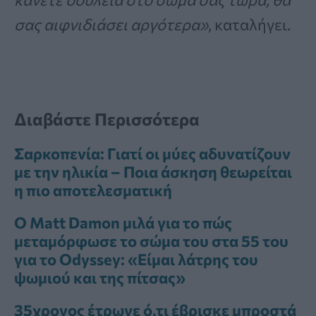
σας αιφνιδιάσει αργότερα»
, καταλήγει.
Διαβάστε Περισσότερα
Σαρκοπενία: Γιατί οι μύες αδυνατίζουν
με την ηλικία – Ποια άσκηση θεωρείται
η πιο αποτελεσματική
Ο Matt Damon μιλά για το πώς
μεταμόρφωσε το σώμα του στα 55 του
για το Odyssey: «Είμαι λάτρης του
ψωμιού και της πίτσας»
35χρονος έτρωγε ό,τι έβρισκε μπροστά