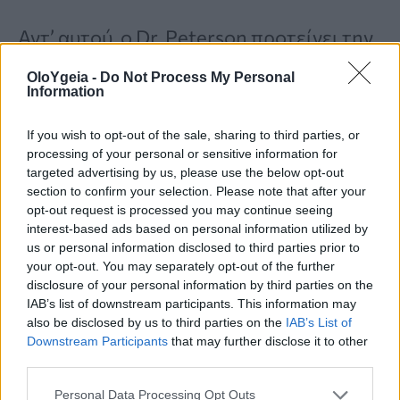
Αντ’ αυτού, ο Dr. Peterson προτείνει την
άρση βαρών
, επειδή η
ενδυνάμωση του
OloYgeia -
Do Not Process My Personal
Information
σώματος
συνολικά έχει πολλά οφέλη και
θα σας βοηθήσει να αποφύγετε την
If you wish to opt-out of the sale, sharing to third parties, or
processing of your personal or sensitive information for
αδυναμία. Ο Dr. Hashmi συμφωνεί ότι η
targeted advertising by us, please use the below opt-out
άσκηση ενδυνάμωσης
είναι σημαντική,
section to confirm your selection. Please note that after your
opt-out request is processed you may continue seeing
αλλά λέει ότι η
άσκηση για τη βελτίωση
interest-based ads based on personal information utilized by
us or personal information disclosed to third parties prior to
της καρδιαγγειακής σας φυσικής
your opt-out. You may separately opt-out of the further
κατάστασης
-όπως η ποδηλασία ή το
disclosure of your personal information by third parties on the
IAB’s list of downstream participants. This information may
περπάτημα- είναι επίσης σημαντική,
also be disclosed by us to third parties on the
IAB’s List of
Downstream Participants
that may further disclose it to other
ειδικά επειδή εξασφαλίζει καλή
third parties.
κυκλοφορία.
Personal Data Processing Opt Outs