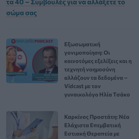
τα 40 – Συμβουλές για να αλλάξετε το
σώμα σας
Εξωσωματική
γονιμοποίηση: Οι
καινοτόμες εξελίξεις και η
τεχνητή νοημοσύνη
αλλάζουν τα δεδομένα –
Vidcast με τον
γυναικολόγο Ηλία Τσάκο
Καρκίνος Προστάτη: Νέα
Ελάχιστα Επεμβατική
Εστιακή Θεραπεία με