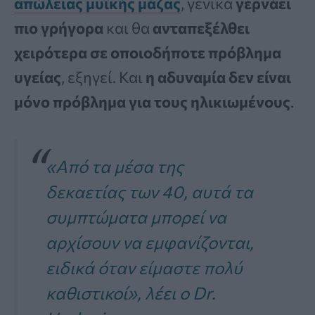
απώλειας μυϊκής μάζας
, γενικά
γερνάει
πιο γρήγορα
και θα
ανταπεξέλθει
χειρότερα σε οποιοδήποτε πρόβλημα
υγείας
, εξηγεί. Και
η αδυναμία δεν είναι
μόνο πρόβλημα για τους ηλικιωμένους
.
«Από τα μέσα της
δεκαετίας των 40, αυτά τα
συμπτώματα μπορεί να
αρχίσουν να εμφανίζονται,
ειδικά όταν είμαστε πολύ
καθιστικοί»
, λέει ο Dr.