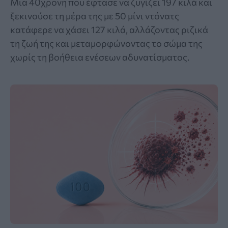
Μια 40χρονη που έφτασε να ζυγίζει 197 κιλά και
ξεκινούσε τη μέρα της με 50 μίνι ντόνατς
κατάφερε να χάσει 127 κιλά, αλλάζοντας ριζικά
τη ζωή της και μεταμορφώνοντας το σώμα της
χωρίς τη βοήθεια ενέσεων αδυνατίσματος.