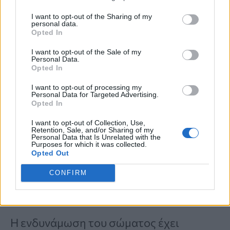
I want to opt-out of the Sharing of my
Η άσκηση καταπολεμά την αδυναμία,
personal data.
Opted In
χτίζοντας καλό «απόθεμα» μυών που, με
I want to opt-out of the Sale of my
τη σειρά του, κάνει το σώμα πιο
Personal Data.
Opted In
ανθεκτικό στην γήρανση
και το βοηθά
I want to opt-out of processing my
να
αναρρώσει πιο γρήγορα από
Personal Data for Targeted Advertising.
Opted In
τραυματισμούς ή ασθένειες
. Ο Dr.
I want to opt-out of Collection, Use,
Retention, Sale, and/or Sharing of my
Hashmi προσθέτει ότι χρειάζεστε
Personal Data that Is Unrelated with the
Purposes for which it was collected.
επίσης τα
σωστά
θρεπτικά συστατικά
—
Opted Out
ιδιαίτερα
πρωτεΐνη
— για να
CONFIRM
υποστηρίξετε την ανάπτυξη των μυών.
Η ενδυνάμωση του σώματος έχει