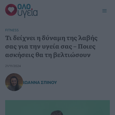
Μετάβαση
στο
Main
περιεχόμενο
Men
FITNESS
Τι δείχνει η δύναμη της λαβής
σας για την υγεία σας – Ποιες
ασκήσεις θα τη βελτιώσουν
21/11/2024
ΙΩΆΝΝΑ ΣΠΊΝΟΥ