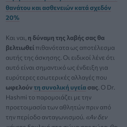
θανάτου και ασθενειών κατά σχεδόν
20%
Και ναι,
η δύναμη της λαβής σας θα
βελτιωθεί
πιθανότατα ως αποτέλεσμα
αυτής της άσκησης. Οι ειδικοί λένε ότι
αυτό είναι σημαντικό ως ένδειξη για
ευρύτερες εσωτερικές αλλαγές που
ωφελούν
τη συνολική υγεία
σας
. Ο Dr.
Hashmi το παρομοιάζει με την
προετοιμασία των αθλητών πριν από
την περίοδο ανταγωνισμού.
«Αν δεν
κάνετε δουλειά στο σώμα σας τώρα, θα